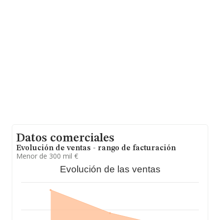
información sobre Pontevedra, en la base de datos
INFORMA constan 2162 empresas, con ventas en 2010
de hasta 341 millones de euros. Con el fin de ampliar la
información relativa a las compañías, la media de
empleados de las empresas es de 3. La antigüedad
desde la constitución es de 12 años.
Datos comerciales
Evolución de ventas - rango de facturación
Menor de 300 mil €
Evolución de las ventas