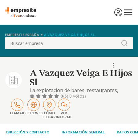
EMPRESITE ESPAÑA
A VAZQUEZ VEIGA E HIJOS SL
Buscar
A Vazquez Veiga E Hijos
Sl
La explotacion de bares, restaurantes,
cafeterias, hostales y demas actividades
0
/5
( 0 votos)
relacionadas con la hosteleria
LLAMAR
SITIO WEB
CÓMO
VER
LLEGAR
INFORME
DIRECCIÓN Y CONTACTO
INFORMACIÓN GENERAL
DATOS COM