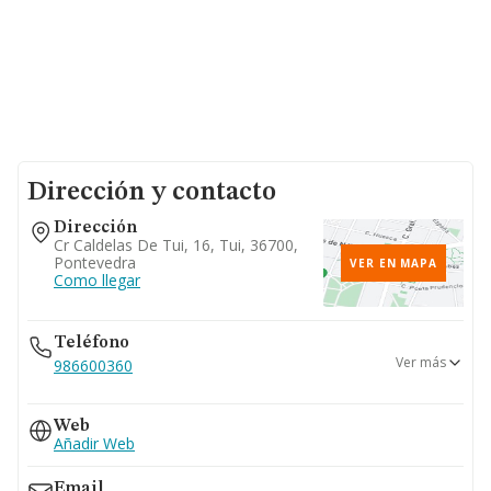
Dirección y contacto
Dirección
Cr Caldelas De Tui, 16, Tui, 36700,
Pontevedra
VER EN MAPA
Como llegar
Teléfono
Ver más
986600360
607...
Web
Ver teléfono 607...
Añadir Web
Email