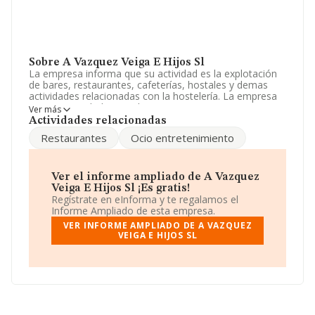
Sobre A Vazquez Veiga E Hijos Sl
La empresa informa que su actividad es la explotación
de bares, restaurantes, cafeterías, hostales y demas
actividades relacionadas con la hostelería. La empresa
es una Sociedad Limitada. Tiene CNAE: 5611 - '%cnae%'.
Ver más
No realiza actividad de importación y/o exportación.
Actividades relacionadas
Restaurantes
Ocio entretenimiento
Ha tenido un 92.233.720.368.547.760% más de
empleados y teniendo en cuenta la información
disponible en INFORMA, ha dispuesto de un número de
empleados por debajo de la media de sector.
Ver el informe ampliado de A Vazquez
Veiga E Hijos Sl ¡Es gratis!
Para más información es posible contactar a través del
Regístrate en eInforma y te regalamos el
teléfono 986600360.
Informe Ampliado de esta empresa.
VER INFORME AMPLIADO DE A VAZQUEZ
La sociedad
A Vazquez Veiga e Hijos S.L
, con NIF
VEIGA E HIJOS SL
B36439990, Tui, provincia de Pontevedra, Galicia.
En relación con el sector y disponiendo de los datos de
hasta 142.938 empresas, la facturación en el ámbito
nacional alcanza los 31.947 millones de euros y se
calcula un promedio de facturación de 223 mil euros
entre todas las compañías. Teniendo en cuenta la