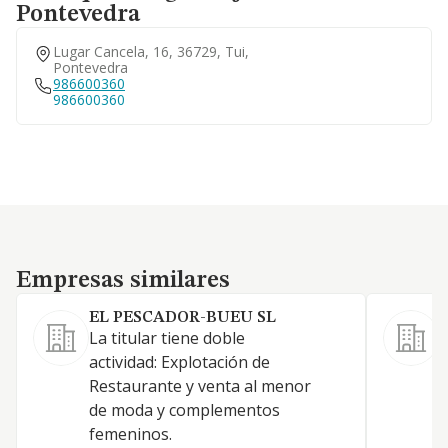
Pontevedra
Lugar Cancela, 16, 36729, Tui,
Pontevedra
986600360
986600360
Empresas similares
Empresas similares
EL PESCADOR-BUEU SL
La titular tiene doble
E
actividad: Explotación de
r
Restaurante y venta al menor
de moda y complementos
femeninos.