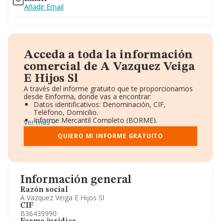
Añadir Email
Acceda a toda la información
comercial de A Vazquez Veiga
E Hijos Sl
A través del informe gratuito que te proporcionamos
desde Einforma, donde vas a encontrar:
Datos identificativos: Denominación, CIF,
Teléfono, Domicilio.
Informe Mercantil Completo (BORME).
Ver más
Gráficos de Evolución Ventas y Empleados.
Consejo de Administración y Administradores.
QUIERO MI INFORME GRATUITO
Directivos y Ejecutivos.
Accionistas.
Participaciones y Vinculaciones en otras empresas.
Artículos de prensa publicados sobre la empresa.
Información oficial y registral complementaria.
Información general
Razón social
A Vazquez Veiga E Hijos Sl
CIF
B36439990