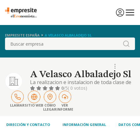
EMPRESITE ESPAÑA
A VELASCO ALBALADEJO SL
Buscar
A Velasco Albaladejo Sl
La realizacion e instalacion de toda clase de
mamparas divisoras para oficinas. directa e
0
/5
( 0 votos)
indirectamente.
LLAMAR
SITIO WEB
CÓMO
VER
LLEGAR
INFORME
DIRECCIÓN Y CONTACTO
INFORMACIÓN GENERAL
DATOS COM