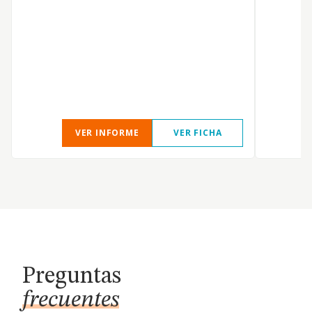
A
a
VER INFORME
VER FICHA
Preguntas
frecuentes