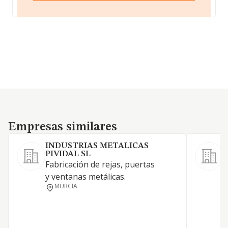
Empresas similares
Empresas similares
INDUSTRIAS METALICAS
PIVIDAL SL
F
Fabricación de rejas, puertas
v
y ventanas metálicas.
M
MURCIA
d
a
e