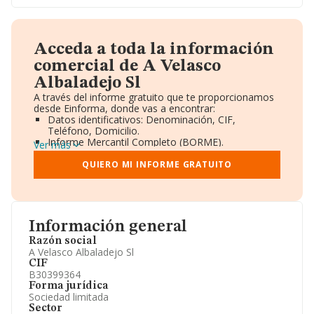
Acceda a toda la información
comercial de A Velasco
Albaladejo Sl
A través del informe gratuito que te proporcionamos
desde Einforma, donde vas a encontrar:
Datos identificativos: Denominación, CIF,
Teléfono, Domicilio.
Informe Mercantil Completo (BORME).
Ver más
Gráficos de Evolución Ventas y Empleados.
Consejo de Administración y Administradores.
QUIERO MI INFORME GRATUITO
Directivos y Ejecutivos.
Accionistas.
Participaciones y Vinculaciones en otras empresas.
Artículos de prensa publicados sobre la empresa.
Información oficial y registral complementaria.
Información general
Razón social
A Velasco Albaladejo Sl
CIF
B30399364
Forma jurídica
Sociedad limitada
Sector