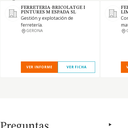
FERRETERIA-BRICOLATGE I
FE
PINTURES M ESPADA SL
LI
Gestión y explotación de
Com
ferretería.
mat
GERONA
VER INFORME
VER FICHA
Preguntas