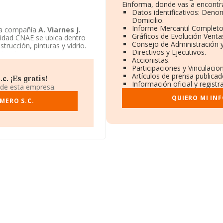
Einforma, donde vas a encontra
Datos identificativos: Deno
Domicilio.
Informe Mercantil Complet
La compañía
A. Viarnes J.
Gráficos de Evolución Venta
ividad CNAE se ubica dentro
Consejo de Administración y
rucción, pinturas y vidrio.
Directivos y Ejecutivos.
civil.
Accionistas.
Participaciones y Vinculaci
Artículos de prensa publica
. ¡Es gratis!
Información oficial y regist
 de esta empresa.
QUIERO MI IN
AMERO S.C.