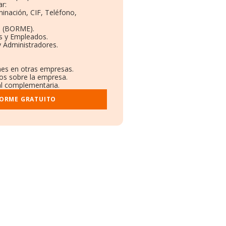
r:
minación, CIF, Teléfono,
o (BORME).
s y Empleados.
 Administradores.
ones en otras empresas.
dos sobre la empresa.
ral complementaria.
FORME GRATUITO