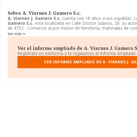
Sobre A. Viarnes J. Gamero S.c.
A. Viarnes J. Gamero S.c.
cuenta con 18 años a sus espaldas. 
Gamero S.c.
está localizada en Calle Doctor Subiros, 26. Su act
de 4752 - Comercio al por menor de ferretería, materiales de const
A. Viarnes J. Gamero S.c.
tiene un modelo de sociedad Sociedad 
Ver más
Ver el informe ampliado de A. Viarnes J. Gamero S.c
Regístrate en eInforma y te regalamos el Informe Ampliado
VER INFORME AMPLIADO DE A. VIARNES J. G