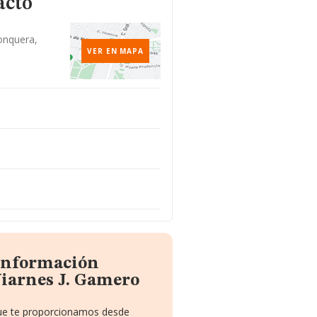
acto
Jonquera,
VER EN MAPA
 información
Viarnes J. Gamero
que te proporcionamos desde