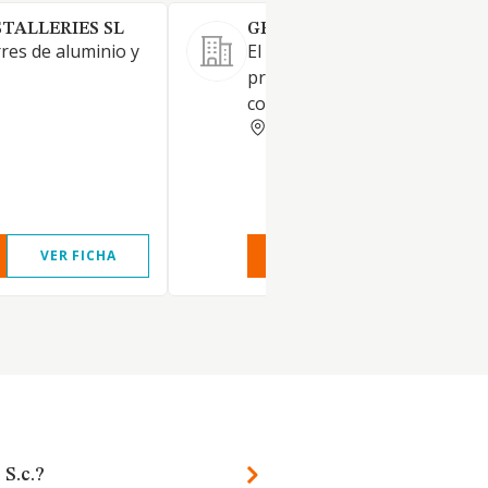
STALLERIES SL
GRUPURE U-INTERIORS SL.
erres de aluminio y
El comercio al poder menor d
productos de cerámica, sanita
cocinas, y pavimentos
GERONA
VER FICHA
VER INFORME
VER FIC
 S.c.?