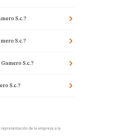
amero S.c.?
amero S.c.?
. Gamero S.c.?
ero S.c.?
u representación de la empresa a la