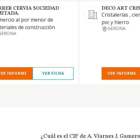
RRER CERVIA SOCIEDAD
DECO ART CRI
MITADA.
Cristalerías , ci
ercio al por menor de
pvc y hierro
eriales de construcción
GERONA
GERONA
VER INFORME
VER FICHA
VER INFORME
¿Cuál es el CIF de A. Viarnes J. Gamero