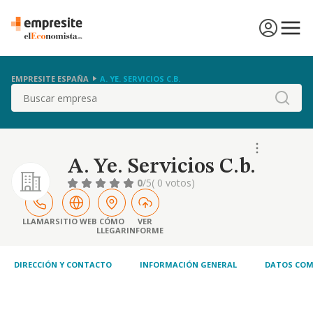
EMPRESITE ESPAÑA
A. YE. SERVICIOS C.B.
Buscar
A. Ye. Servicios C.b.
0
/5
( 0 votos)
LLAMAR
SITIO WEB
CÓMO
VER
LLEGAR
INFORME
DIRECCIÓN Y CONTACTO
INFORMACIÓN GENERAL
DATOS COM