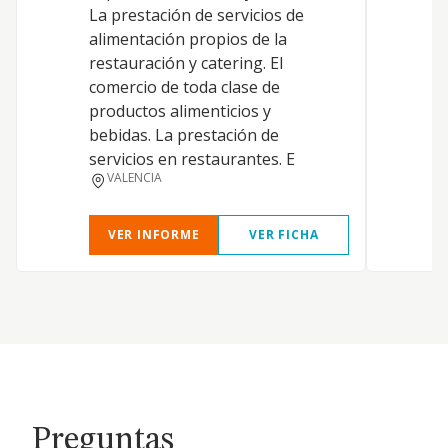
La prestación de servicios de
c
alimentación propios de la
c
restauración y catering. El
e
comercio de toda clase de
(
productos alimenticios y
5
bebidas. La prestación de
d
servicios en restaurantes. E
c
VALENCIA
a
VER INFORME
VER FICHA
Preguntas