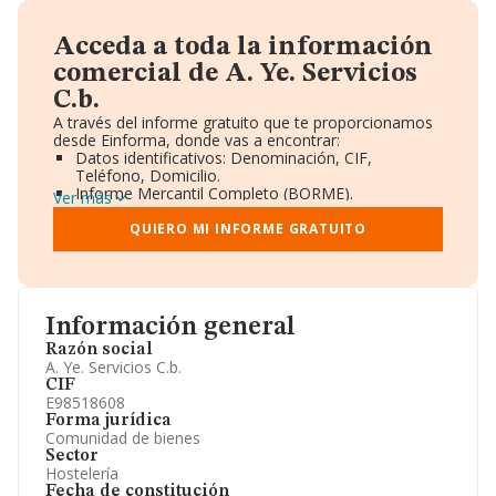
Acceda a toda la información
comercial de A. Ye. Servicios
C.b.
A través del informe gratuito que te proporcionamos
desde Einforma, donde vas a encontrar:
Datos identificativos: Denominación, CIF,
Teléfono, Domicilio.
Informe Mercantil Completo (BORME).
Ver más
Gráficos de Evolución Ventas y Empleados.
Consejo de Administración y Administradores.
QUIERO MI INFORME GRATUITO
Directivos y Ejecutivos.
Accionistas.
Participaciones y Vinculaciones en otras empresas.
Artículos de prensa publicados sobre la empresa.
Información oficial y registral complementaria.
Información general
Razón social
A. Ye. Servicios C.b.
CIF
E98518608
Forma jurídica
Comunidad de bienes
Sector
Hostelería
Fecha de constitución