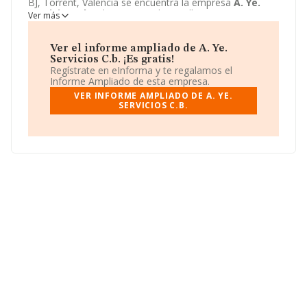
BJ, Torrent, Valencia se encuentra la empresa
A. Ye.
Servicios C.b.
. El CNAE que desarrolla es 5630 -
Ver más
Servicios de bebidas.
A. Ye. Servicios C.b.
está definida
como Comunidad de bienes.
Ver el informe ampliado de A. Ye.
Servicios C.b. ¡Es gratis!
Regístrate en eInforma y te regalamos el
Informe Ampliado de esta empresa.
VER INFORME AMPLIADO DE A. YE.
SERVICIOS C.B.