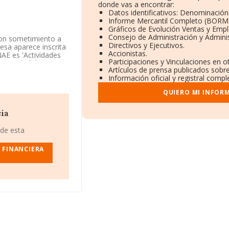
donde vas a encontrar:
Datos identificativos: Denominación,
Informe Mercantil Completo (BORM
Gráficos de Evolución Ventas y Emp
Consejo de Administración y Admini
con sometimiento a
Directivos y Ejecutivos.
resa aparece inscrita
Accionistas.
NAE es 'Actividades
Participaciones y Vinculaciones en 
 actividad de
Artículos de prensa publicados sobr
Información oficial y registral comp
L
, CIF B73424004,
QUIERO MI INFOR
m. 14, (30008), en el
cia
72 compañías, la
uros y la media de
 de esta
 mil euros. En cuanto
e datos de INFORMA
A FINANCIERA
el fin de ampliar la
 las empresas es de