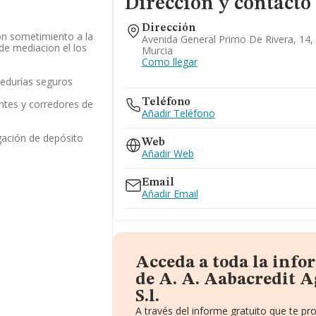
Dirección y contacto
Dirección
on sometimiento a la
Avenida General Primo De Rivera, 14,
 de mediacion el los
Murcia
Como llegar
redurías seguros
Teléfono
ntes y corredores de
Añadir Teléfono
gación de depósito
Web
Añadir Web
Email
Añadir Email
Acceda a toda la inf
de A. A. Aabacredit 
S.l.
A través del informe gratuito que te 