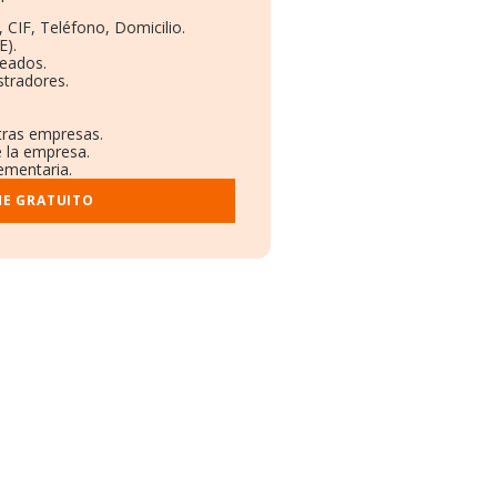
 CIF, Teléfono, Domicilio.
E).
leados.
stradores.
otras empresas.
e la empresa.
lementaria.
ME GRATUITO