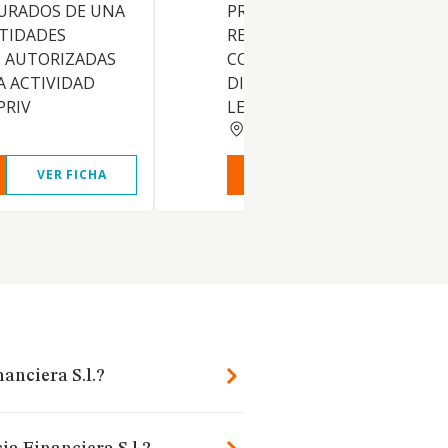
GURADOS DE UNA
PRIVADOS, EN CUANTO A LA
NTIDADES
REALIZACION DE ACTIVIDAD
 AUTORIZADAS
CORREDURIA DE SEGUROS S
A ACTIVIDAD
DISPONE EL ARTICULO 15.3 
PRIV
LEY 9.92 ALQU
MURCIA
VER FICHA
VER INFORME
VER FIC
anciera S.l.?