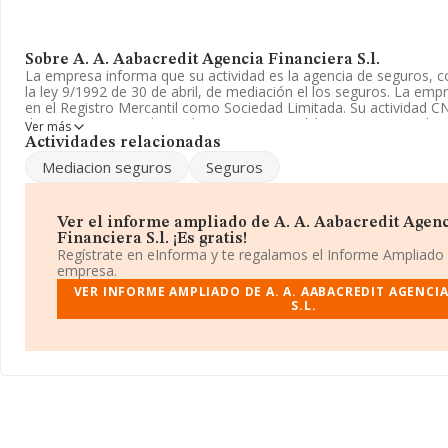
Sobre A. A. Aabacredit Agencia Financiera S.l.
La empresa informa que su actividad es la agencia de seguros, 
la ley 9/1992 de 30 de abril, de mediación el los seguros. La emp
en el Registro Mercantil como Sociedad Limitada. Su actividad C
de agentes y corredores de seguros' con código 6622. No realiza
Ver más
importación y/o exportación.
Actividades relacionadas
Mediacion seguros
Seguros
La sociedad española
A. A. Aabacredit Agencia Financiera S.
tiene domicilio fiscal en Avenida General Primo De Rivera En E nú
municipio de San Miguel, Murcia.
Ver el informe ampliado de A. A. Aabacredit Agen
En base a la información de la que dispone INFORMA sobre 17.8
Financiera S.l. ¡Es gratis!
facturación en el ámbito nacional alcanza los 5.569 millones de e
Regístrate en eInforma y te regalamos el Informe Ampliado
facturación de ventas entre todas las compañías alcanza los 311
empresa.
a la información relativa a la provincia de Murcia, en la base d
VER INFORME AMPLIADO DE A. A. AABACREDIT AGENCI
aparecen 612 empresas, con ventas de 67 millones de euros. Con 
S.L.
información relativa a las compañías, la media de empleados de
3. La media de antigüedad desde la constitución es de 17 años.