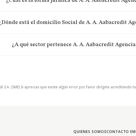
¿Cuál es la forma jurídica de A. A. Aabacredit Agenc
¿Dónde está el domicilio Social de A. A. Aabacredit Ag
¿A qué sector pertenece A. A. Aabacredit Agencia 
.A. (SME) Si aprecias que existe algún error por favor dirígete acreditando t
QUIENES SOMOS
CONTACTO EM