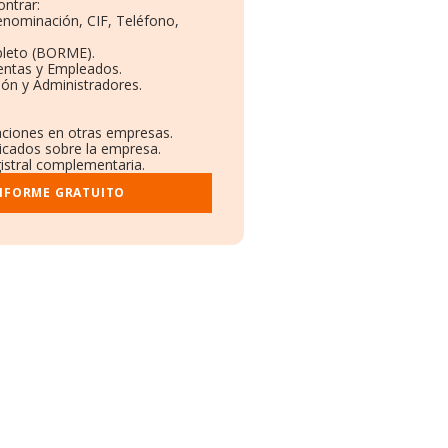
ntrar:
Denominación, CIF, Teléfono,
pleto (BORME).
Ventas y Empleados.
ión y Administradores.
laciones en otras empresas.
licados sobre la empresa.
gistral complementaria.
INFORME GRATUITO