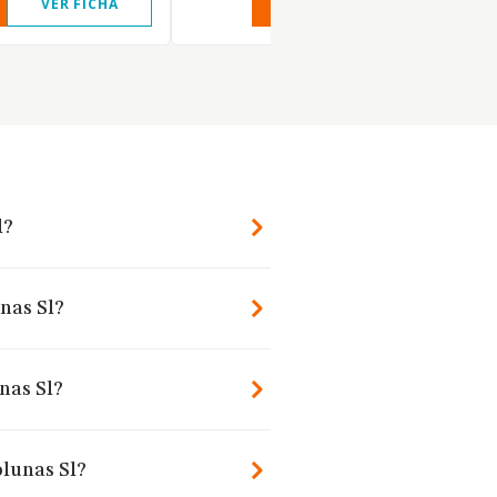
VER FICHA
VER INFORME
VER FIC
l?
nas Sl?
nas Sl?
olunas Sl?