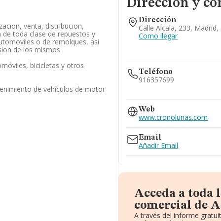
Dirección y co
Dirección
zacion, venta, distribucion,
Calle Alcala, 233, Madrid
 de toda clase de repuestos y
Como llegar
utomoviles o de remolques, asi
ision de los mismos
móviles, bicicletas y otros
Teléfono
916357699
enimiento de vehículos de motor
913559388
Web
www.cronolunas.com
Email
Añadir Email
Acceda a toda 
comercial de A
A través del informe grat