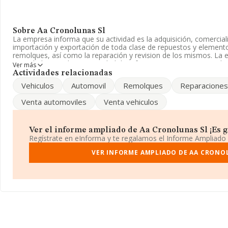
Sobre Aa Cronolunas Sl
La empresa informa que su actividad es la adquisición, comercializ
importación y exportación de toda clase de repuestos y element
remolques, así como la reparación y revision de los mismos. La
Sociedad Limitada. La actividad de referencia CNAE corresponde
Ver más
9531. No realiza actividad de importación y/o exportación.
Actividades relacionadas
Vehiculos
Automovil
Remolques
Reparaciones
Para llamar las oficinas se puede hacer a través del número 916
página web aquí:
www.cronolunas.com
.
Venta automoviles
Venta vehiculos
La sociedad española
Aa Cronolunas S.L
, con NIF B84303148, e
233, (28028), en el municipio de Madrid, Madrid.
Ver el informe ampliado de Aa Cronolunas Sl ¡Es gr
En base a la información de la que dispone INFORMA sobre 39.49
Regístrate en eInforma y te regalamos el Informe Ampliado
el ámbito nacional alcanza los 11.044 millones de euros y se est
facturación entre todas las empresas es de 279 mil euros. En rela
VER INFORME AMPLIADO DE AA CRONO
provincia de Madrid, en la base de datos de INFORMA aparecen
2024 de hasta 2.108 millones de euros. Para aportar ulterior info
sectorial, la media de empleados es de 3; la antigüedad alcanza l