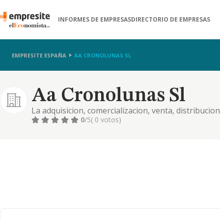
INFORMES DE EMPRESAS
DIRECTORIO DE EMPRESAS
EMPRESITE ESPAÑA
AA CRONOLUNAS SL
Aa Cronolunas Sl
La adquisicion, comercializacion, venta, distribucio
repuestos y elementos de vehiculos automoviles o d
0
/5
( 0 votos)
los mismos