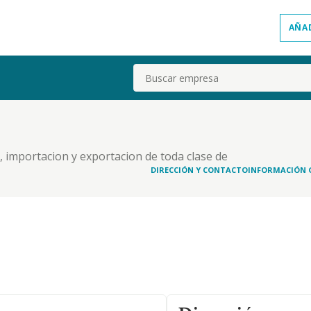
AÑA
Buscar
n, importacion y exportacion de toda clase de
e remolques, asi como la reparacion y revision de
DIRECCIÓN Y CONTACTO
INFORMACIÓN 