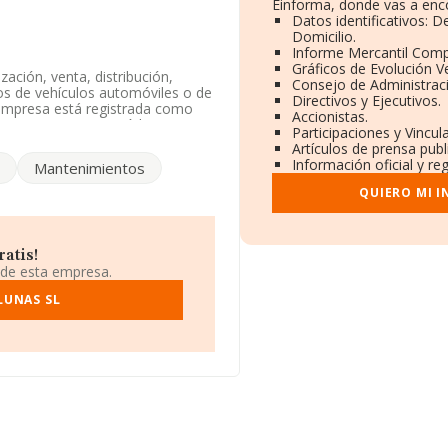
Einforma, donde vas a enco
Datos identificativos: 
Domicilio.
Informe Mercantil Com
Gráficos de Evolución 
ación, venta, distribución,
Consejo de Administrac
os de vehículos automóviles o de
Directivos y Ejecutivos.
 empresa está registrada como
Accionistas.
 a '%cnae%', cuyo Código es
Participaciones y Vincu
Artículos de prensa pub
Información oficial y re
Mantenimientos
357699 y puedes consultar su
QUIERO MI 
stá situada en Calle Alcalá núm.
atis!
3 compañías, la facturación en
 de esta empresa.
ima que el promedio de la
ción con la información de la
LUNAS SL
 6461 empresas, con ventas en
rmación de interés en el ámbito
os 19 años desde la constitución.