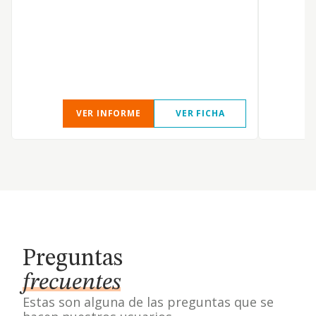
c
VER INFORME
VER FICHA
Preguntas
frecuentes
Estas son alguna de las preguntas que se