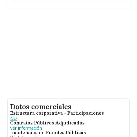
las compañías. En relación con la información de la
provincia de Tarragona, en la base de datos INFORMA
constan 3839 empresas, cuyas ventas han obtenido los
427 millones de euros. Como información adicional de
interés, la media de antigüedad desde la constitución es
de 17 años. La media de empleados es de 2.
Datos comerciales
Estructura corporativa - Participaciones
NO
Contratos Públicos Adjudicados
Ver Información
Incidencias de Fuentes Públicas