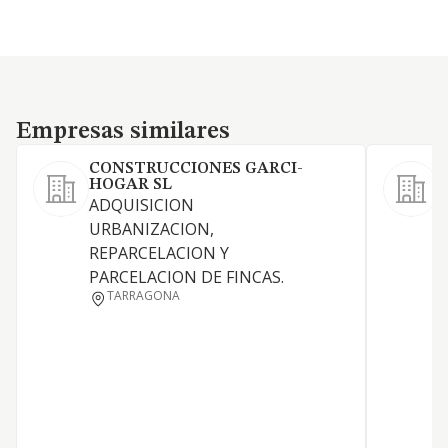
Empresas similares
Empresas similares
CONSTRUCCIONES GARCI-
HOGAR SL
ADQUISICION
L
URBANIZACION,
r
REPARCELACION Y
t
PARCELACION DE FINCAS.
R
TARRAGONA
i
i
p
c
e
s