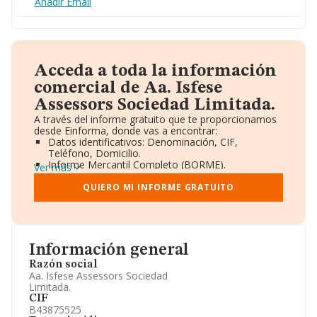
Añadir Email
Acceda a toda la información
comercial de Aa. Isfese
Assessors Sociedad Limitada.
A través del informe gratuito que te proporcionamos
desde Einforma, donde vas a encontrar:
Datos identificativos: Denominación, CIF,
Teléfono, Domicilio.
Informe Mercantil Completo (BORME).
Ver más
Gráficos de Evolución Ventas y Empleados.
Consejo de Administración y Administradores.
QUIERO MI INFORME GRATUITO
Directivos y Ejecutivos.
Accionistas.
Participaciones y Vinculaciones en otras empresas.
Artículos de prensa publicados sobre la empresa.
Información oficial y registral complementaria.
Información general
Razón social
Aa. Isfese Assessors Sociedad
Limitada.
CIF
B43875525