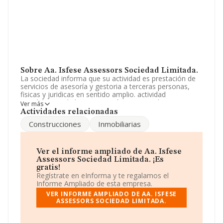
Sobre Aa. Isfese Assessors Sociedad Limitada.
La sociedad informa que su actividad es prestación de
servicios de asesoría y gestoria a terceras personas,
fisicas y juridicas en sentido amplio. actividad
inmobiliaria y de la construcción en general. La empresa
Ver más
está registrada como Sociedad Limitada. Clasifica su
Actividades relacionadas
actividad CNAE como '%cnae%', código 4101. No realiza
Construcciones
Inmobiliarias
actividad de importación y/o exportación.
Su teléfono es 938952301.
Ver el informe ampliado de Aa. Isfese
La sociedad
Aa. Isfese Assessors Sociedad
Assessors Sociedad Limitada. ¡Es
Limitada
, B43875525, está situada en Calle Viella núm.
gratis!
36 Plt 1, (43820), en el municipio de Calafell, en
Regístrate en eInforma y te regalamos el
Tarragona, Cataluña.
Informe Ampliado de esta empresa.
VER INFORME AMPLIADO DE AA. ISFESE
En base a la información de la que dispone INFORMA
ASSESSORS SOCIEDAD LIMITADA.
sobre 188.948 compañías, a nivel nacional la facturación
asciende a 36.783 millones de euros y se calcula un
promedio de facturación de 194 mil euros entre todas