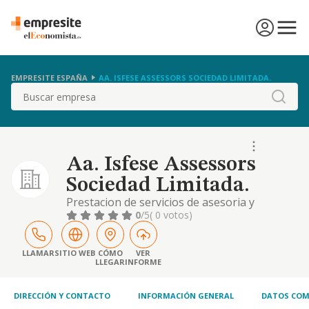
EMPRESITE ESPAÑA
AA. ISFESE ASSESSORS SOCIEDAD LIMITADA.
Buscar
Aa. Isfese Assessors
Sociedad Limitada.
Prestacion de servicios de asesoria y
gestoria a terceras personas, fisicas y
0
/5
( 0 votos)
juridicas en sentido amplio. actividad
inmobiliaria y de la construccion en general
LLAMAR
SITIO WEB
CÓMO
VER
LLEGAR
INFORME
DIRECCIÓN Y CONTACTO
INFORMACIÓN GENERAL
DATOS COM