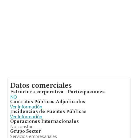
aportar ulterior información de interés en el ámbito
sectorial, los empleados de media son 3. La antigüedad
alcanza los 17 años desde la constitución.
Datos comerciales
Estructura corporativa - Participaciones
NO
Contratos Públicos Adjudicados
Ver Información
Incidencias de Fuentes Públicas
Ver Información
Operaciones Internacionales
No constan
Grupo Sector
Servicios empresariales