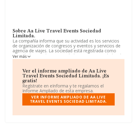
Sobre Aa Live Travel Events Sociedad
Limitada.
La compañía informa que su actividad es los servicios
de organización de congresos y eventos y servicios de
agencia de viajes. La sociedad está registrada como
Sociedad Limitada. Su actividad CNAE es 'Actividades de
Ver más
las agencias de viajes' con código 7911. La empresa no
tiene actividad en mercados exteriores.
Ver el informe ampliado de Aa Live
La sociedad española
Aa Live Travel Events
Travel Events Sociedad Limitada. ¡Es
Sociedad Limitada
, CIF B72409642, se encuentra en
gratis!
Calle Doctor Clara núm. 34, (12594), en el municipio de
Regístrate en eInforma y te regalamos el
Oropesa, Castellón, Comunidad Valenciana.
Informe Ampliado de esta empresa.
VER INFORME AMPLIADO DE AA LIVE
En relación con el sector y disponiendo de los datos de
TRAVEL EVENTS SOCIEDAD LIMITADA.
hasta 16.952 empresas, la facturación en el ámbito
nacional alcanza los 18.854 millones de euros y se
calcula un promedio de facturación de 1 millón de euros
entre todas las compañías. En relación con la
información de la provincia de Castellón, en la base de
datos de INFORMA aparecen 134 empresas, cuyas
ventas han obtenido los 56 millones de euros. Para