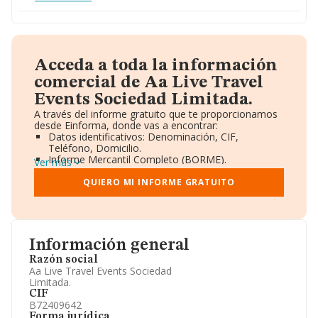
Acceda a toda la información
comercial de Aa Live Travel
Events Sociedad Limitada.
A través del informe gratuito que te proporcionamos
desde Einforma, donde vas a encontrar:
Datos identificativos: Denominación, CIF,
Teléfono, Domicilio.
Informe Mercantil Completo (BORME).
Ver más
Gráficos de Evolución Ventas y Empleados.
Consejo de Administración y Administradores.
QUIERO MI INFORME GRATUITO
Directivos y Ejecutivos.
Accionistas.
Participaciones y Vinculaciones en otras empresas.
Artículos de prensa publicados sobre la empresa.
Información oficial y registral complementaria.
Información general
Razón social
Aa Live Travel Events Sociedad
Limitada.
CIF
B72409642
Forma jurídica