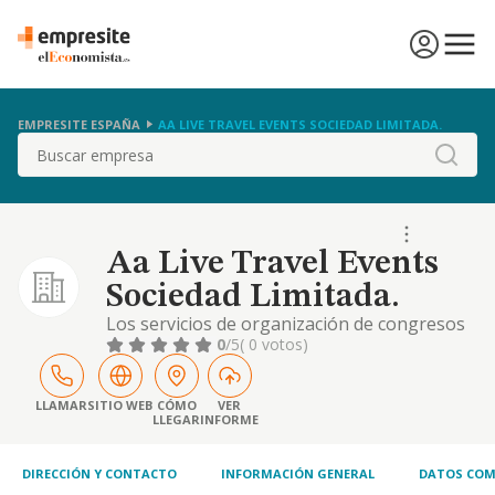
EMPRESITE ESPAÑA
AA LIVE TRAVEL EVENTS SOCIEDAD LIMITADA.
Buscar
Aa Live Travel Events
Sociedad Limitada.
Los servicios de organización de congresos
y eventos y servicios de agencia de viajes
0
/5
( 0 votos)
LLAMAR
SITIO WEB
CÓMO
VER
LLEGAR
INFORME
DIRECCIÓN Y CONTACTO
INFORMACIÓN GENERAL
DATOS COM