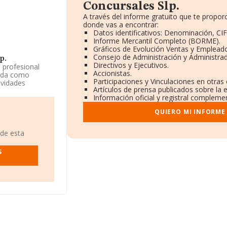
Concursales Slp.
A través del informe gratuito que te prop
donde vas a encontrar:
Datos identificativos: Denominación, CIF
Informe Mercantil Completo (BORME).
Gráficos de Evolución Ventas y Emplead
Consejo de Administración y Administra
p.
Directivos y Ejecutivos.
o profesional
Accionistas.
rada como
Participaciones y Vinculaciones en otras
ividades
Artículos de prensa publicados sobre la
.
Información oficial y registral complemen
 SLP
, CIF
QUIERO MI INFORME
, (28001), en el
 de esta
30 compañías, la
uros y se calcula
S
mpañías. En
ase de datos de
os 3.567
n el ámbito
tigüedad alcanza