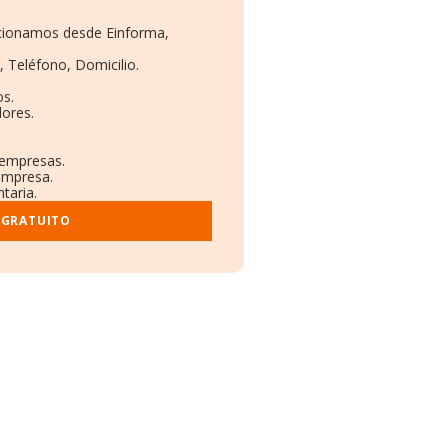
orcionamos desde Einforma,
, Teléfono, Domicilio.
os.
dores.
 empresas.
 empresa.
taria.
 GRATUITO