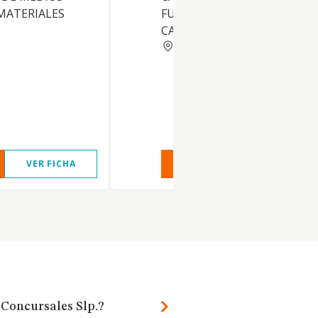
MATERIALES
FUNDAMENTALMENTE EN E
CAMPO LABORAL Y SOCIAL
MADRID
VER FICHA
VER INFORME
VER FIC
 Concursales Slp.?