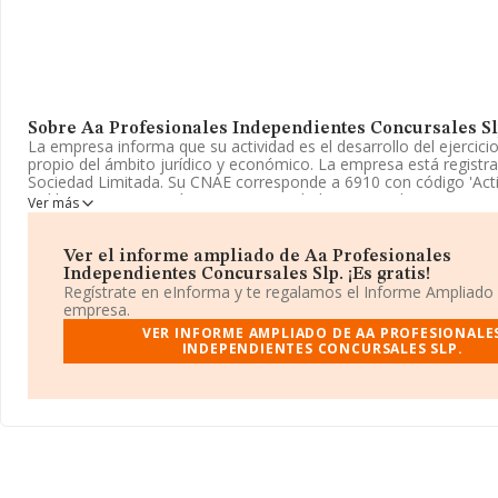
Sobre Aa Profesionales Independientes Concursales Sl
La empresa informa que su actividad es el desarrollo del ejercici
propio del ámbito jurídico y económico. La empresa está regist
Sociedad Limitada. Su CNAE corresponde a 6910 con código 'Act
jurídicas'. La compañía no tiene actividad en mercados exteriores
Ver más
La compañía
Aa Profesionales Independientes Concursales
B88626882, se encuentra en Calle Velazquez núm. 27 Piso 1 Ext Iz
Ver el informe ampliado de Aa Profesionales
municipio de Madrid, Madrid.
Independientes Concursales Slp. ¡Es gratis!
Regístrate en eInforma y te regalamos el Informe Ampliado
En base a la información de la que dispone INFORMA sobre 28.0
empresa.
facturación en el ámbito nacional alcanza los 6.290 millones de e
VER INFORME AMPLIADO DE AA PROFESIONALE
un promedio de facturación de 224 mil euros entre todas las co
INDEPENDIENTES CONCURSALES SLP.
cuanto a la información relativa a la provincia de Madrid, en la b
INFORMA aparecen 8265 empresas, cuyas ventas han obtenido l
millones de euros. Para aportar ulterior información de interés e
sectorial, la media de empleados de las empresas es de 2. La an
los 14 años desde la constitución.