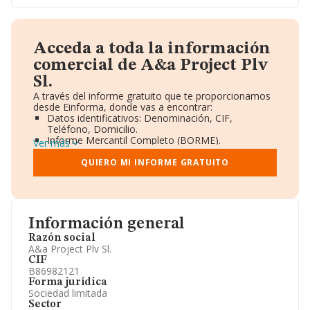
Acceda a toda la información
comercial de A&a Project Plv
Sl.
A través del informe gratuito que te proporcionamos
desde Einforma, donde vas a encontrar:
Datos identificativos: Denominación, CIF,
Teléfono, Domicilio.
Informe Mercantil Completo (BORME).
Ver más
Gráficos de Evolución Ventas y Empleados.
Consejo de Administración y Administradores.
QUIERO MI INFORME GRATUITO
Directivos y Ejecutivos.
Accionistas.
Participaciones y Vinculaciones en otras empresas.
Artículos de prensa publicados sobre la empresa.
Información oficial y registral complementaria.
Información general
Razón social
A&a Project Plv Sl.
CIF
B86982121
Forma jurídica
Sociedad limitada
Sector