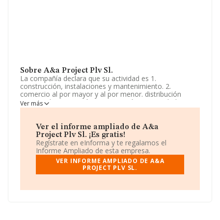
Sobre A&a Project Plv Sl.
La compañía declara que su actividad es 1.
construcción, instalaciones y mantenimiento. 2.
comercio al por mayor y al por menor. distribución
comercial. importación y exportación. 3. actividades
Ver más
inmobiliarias. 4. industrias manufactureras y textiles. 5.
turismo, hostelería y restauración. 6. transporte y
almacenamiento. La sociedad está registrada como
Ver el informe ampliado de A&a
Sociedad Limitada. Su CNAE corresponde a 8299 con
Project Plv Sl. ¡Es gratis!
código 'Otras actividades de apoyo a las empresas
Regístrate en eInforma y te regalamos el
n.c.o.p.'. La empresa no tiene actividad en mercados
Informe Ampliado de esta empresa.
exteriores.
VER INFORME AMPLIADO DE A&A
PROJECT PLV SL.
Dentro del ranking de empresas elaborado por
INFORMA, atendiendo a los niveles de facturación,
podemos decir de la compañía que: frente al año 2024,
la compañía se ha posicionado 139 puestos por debajo
en el ranking sectorial, pasando del 763 al 902. Tienen
mejor posición las siguientes empresas del sector:
Ofinsa Servicios Digitales Sociedad Limitada
y