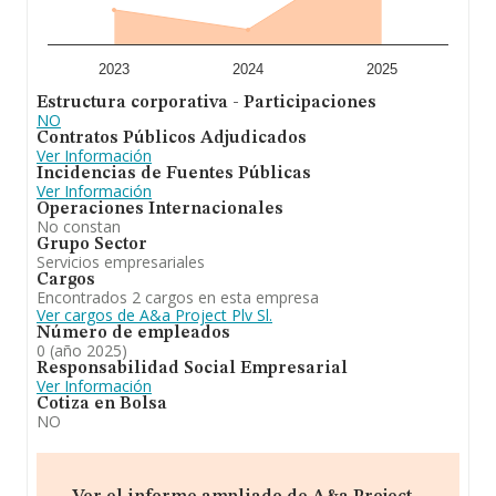
constitución es de 18 años.
En conclusión, la actividad de
A&a Project Plv S.L
es 1.
construcción, instalaciones y mantenimiento. 2.
2023
2024
2025
comercio al por mayor y al por menor. distribución
Estructura corporativa - Participaciones
comercial. importación y exportación. 3. actividades
NO
inmobiliarias. 4. industrias manufactureras y textiles. 5.
Contratos Públicos Adjudicados
turismo, hostelería y restauración. 6. transporte y
Ver Información
almacenamiento. Se ha posicionado más abajo en el
Incidencias de Fuentes Públicas
ranking de provincia frente al 2024.
Ver Información
Operaciones Internacionales
No constan
Grupo Sector
Servicios empresariales
Cargos
Encontrados 2 cargos en esta empresa
Ver cargos de A&a Project Plv Sl.
Número de empleados
0 (año 2025)
Responsabilidad Social Empresarial
Ver Información
Cotiza en Bolsa
NO