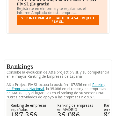
Ver el informe ampliado de A&a Project
Plv Sl. ¡Es gratis!
Regístrate en eInforma y te regalamos el
Informe Ampliado de esta empresa.
VER INFORME AMPLIADO DE A&A PROJECT
PLV SL.
Rankings
Consulte la evolución de A&a project plv sl. y su competencia
en el mayor Ranking de Empresas de España
A&a Project Plv Sl. ocupa la posición 187.356 en el
Ranking
de Empresas Nacional
, la 35.086 en el ranking de empresas
de MADRID, y el lugar 873 en el ranking de su sector CNAE
"Otras actividades de apoyo a las empresas n.c.o.p.".
Ranking de empresas
Ranking de empresas
Rankin
españolas
en MADRID
en el 
187.356
35.086
87