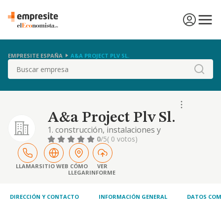
EMPRESITE ESPAÑA
A&A PROJECT PLV SL.
Buscar
A&a Project Plv Sl.
1. construcción, instalaciones y
mantenimiento. 2. comercio al por mayor y al
0
/5
( 0 votos)
por menor. distribución comercial.
importación y exportación. 3. actividades
inmobiliarias. 4. industrias manufactureras y
LLAMAR
SITIO WEB
CÓMO
VER
LLEGAR
INFORME
textiles. 5. turismo, hostelería y restauración.
6. transporte y almacenamiento
DIRECCIÓN Y CONTACTO
INFORMACIÓN GENERAL
DATOS COM