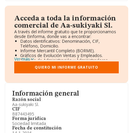
Acceda a toda la información
comercial de Aa-sukiyaki Sl.
A través del informe gratuito que te proporcionamos
desde Einforma, donde vas a encontrar:
Datos identificativos: Denominación, CIF,
Teléfono, Domicilio.
Informe Mercantil Completo (BORME).
Gráficos de Evolución Ventas y Empleados.
Ver más
Consejo de Administración y Administradores.
Directivos y Ejecutivos.
QUIERO MI INFORME GRATUITO
Accionistas.
Participaciones y Vinculaciones en otras empresas.
Artículos de prensa publicados sobre la empresa.
Información oficial y registral complementaria.
Información general
Razón social
Aa-sukiyaki Sl.
CIF
B87443495
Forma jurídica
Sociedad limitada
Fecha de constitución
14-1-2016