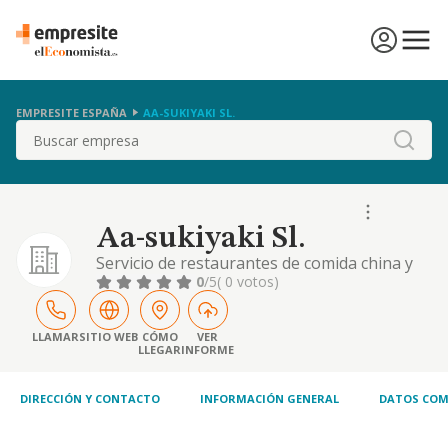
EMPRESITE ESPAÑA
AA-SUKIYAKI SL.
Buscar
Aa-sukiyaki Sl.
Servicio de restaurantes de comida china y
japonesa. franquicia de restaurantes.
0
/5
( 0 votos)
importación y distribución de alimentación y
productos industriales y artesanales
exportación de alimentación y productos
LLAMAR
SITIO WEB
CÓMO
VER
LLEGAR
INFORME
industriales y artesanales
DIRECCIÓN Y CONTACTO
INFORMACIÓN GENERAL
DATOS COM