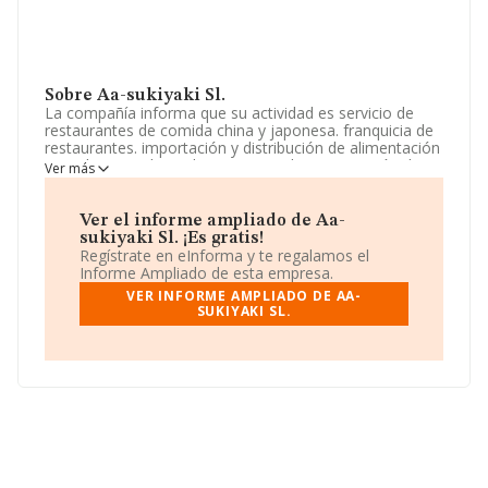
Sobre Aa-sukiyaki Sl.
La compañía informa que su actividad es servicio de
restaurantes de comida china y japonesa. franquicia de
restaurantes. importación y distribución de alimentación
y productos industriales y artesanales exportación de
Ver más
alimentación y productos industriales y artesanales. La
sociedad está registrada como Sociedad Limitada. Su
CNAE corresponde a 5611 con código '%cnae%'. No
Ver el informe ampliado de Aa-
realiza actividad de importación y/o exportación.
sukiyaki Sl. ¡Es gratis!
Regístrate en eInforma y te regalamos el
Ha habido un incremento en cuanto al número de
Informe Ampliado de esta empresa.
empleados y según las cifras existentes en la base de
VER INFORME AMPLIADO DE AA-
datos de INFORMA, el número de empleados ha estado
SUKIYAKI SL.
por encima de la media de sector.
La empresa
Aa-sukiyaki S.L
, CIF B87443495, tiene su
domicilio social establecido en Calle Echegaray núm. 11
Loc, (28014), Madrid, Madrid.
Con los datos a disposición de INFORMA sobre 142.938
empresas pertenecientes al sector, a nivel nacional la
facturación asciende a 31.947 millones de euros y se
calcula un promedio de facturación de 223 mil euros