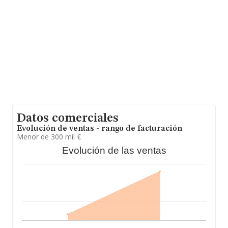
entre todas las compañías. En relación con la
información de la provincia de Madrid, en la base de
datos INFORMA constan 26093 empresas, con ventas
en 2017 de hasta 8.671 millones de euros. Para aportar
ulterior información de interés en el ámbito sectorial, la
media de empleados es de 3. La antigüedad alcanza los
12 años desde la constitución.
Datos comerciales
Evolución de ventas - rango de facturación
Menor de 300 mil €
Evolución de las ventas