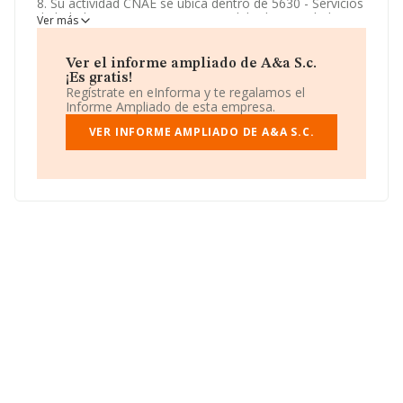
8. Su actividad CNAE se ubica dentro de 5630 - Servicios
de bebidas.
A&a S.c.
tiene un modelo de sociedad
Ver más
Sociedad civil.
Ver el informe ampliado de A&a S.c.
¡Es gratis!
Regístrate en eInforma y te regalamos el
Informe Ampliado de esta empresa.
VER INFORME AMPLIADO DE A&A S.C.