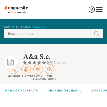
EMPRESITE ESPAÑA
A&A S.C.
Buscar
A&a S.c.
0
/5
( 0 votos)
LLAMAR
SITIO WEB
CÓMO
VER
LLEGAR
INFORME
DIRECCIÓN Y CONTACTO
INFORMACIÓN GENERAL
DATOS COM