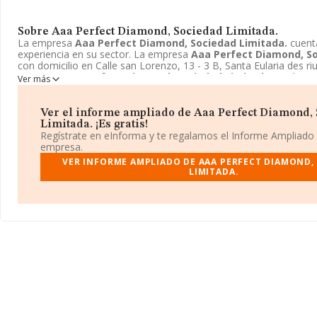
Sobre Aaa Perfect Diamond, Sociedad Limitada.
La empresa
Aaa Perfect Diamond, Sociedad Limitada.
cuent
experiencia en su sector. La empresa
Aaa Perfect Diamond, So
con domicilio en Calle san Lorenzo, 13 - 3 B, Santa Eularia des ri
empresa
Aaa Perfect Diamond, Sociedad Limitada.
está ins
Ver más
limitada.
Ver el informe ampliado de Aaa Perfect Diamond,
Limitada. ¡Es gratis!
Regístrate en eInforma y te regalamos el Informe Ampliado
empresa.
VER INFORME AMPLIADO DE AAA PERFECT DIAMOND,
LIMITADA.