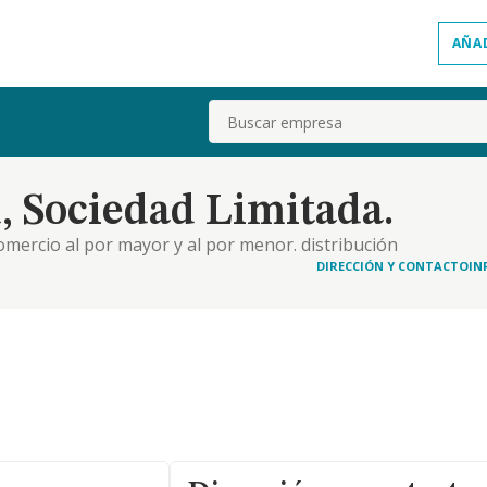
AÑA
Buscar
 Sociedad Limitada.
comercio al por mayor y al por menor. distribución
 inmobiliarias. 4. industrias manufactureras y
DIRECCIÓN Y CONTACTO
IN
estación de servicios. actividades de gestión