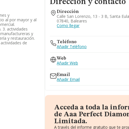
Dirección y contacto
Dirección
ones y
Calle San Lorenzo, 13 - 3 B, Santa Eula
o al por mayor y al
07840, Baleares
omercial.
Como llegar
 3. actividades
as manufactureras y
lería y restauración.
Teléfono
. actividades de
Añadir Teléfono
Web
Añadir Web
Email
Añadir Email
Acceda a toda la info
de Aaa Perfect Diamo
Limitada.
A través del informe gratuito que te p