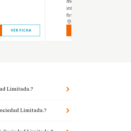
mercantil, recursos humanos
informática, económica y
financiera; y, entre.
BALEARES
VER FICHA
VER INFORME
VER FIC
dad Limitada.?
Sociedad Limitada.?