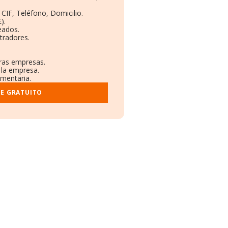
 CIF, Teléfono, Domicilio.
).
eados.
tradores.
tras empresas.
 la empresa.
ementaria.
ME GRATUITO