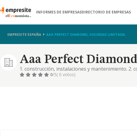
INFORMES DE EMPRESAS
DIRECTORIO DE EMPRESAS
EMPRESITE ESPAÑA
AAA PERFECT DIAMOND, SOCIEDAD LIMITADA.
Aaa Perfect Diamond,
1. construcción, instalaciones y mantenimiento. 2. 
comercial. importación y exportación. 3. actividades
0
/5
( 0 votos)
textiles. 5. turismo, hostelería y restauración. 6. pr