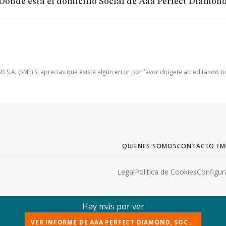
Dónde está el domicilio Social de Aaa Perfect Diamon
.A. (SME) Si aprecias que existe algún error por favor dirígete acreditando t
QUIENES SOMOS
CONTACTO EM
Legal
Politica de Cookies
Configur
Hay más por ver
VER INFORME DE AAA PERFECT DIAMOND, SOC...