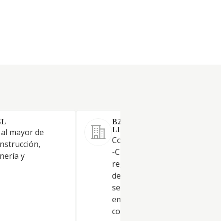
SL
B2B INVERTAX SOCIEDAD
LIMITADA
 al mayor de
Constituye el objeto de la So
nstrucción,
-CNAE 7022-: a) Dirección,
nería y
regencia y explotación de cen
de cálculo. b) Prestación de
servicios propios de Consulto
empresas y empresarios, tal
como la asesoría contable, fis