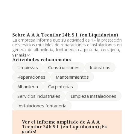
Sobre A A A Tecnilar 24h S.l. (en Liquidacion)
La empresa informa que su actividad es 1.- la prestación
de servicios multiples de reparaciones e instalaciones en
general de albanilería, fontanería, carpintería, cerrajeria,
pintura y electricidad. 2.- servicios de saneamiento y
Ver más
limpieza de edificios, ofici. La sociedad está registrada
Actividades relacionadas
como Sociedad Limitada. La actividad de referencia
Limpiezas
Construcciones
Industrias
CNAE corresponde a 'Reparación de otros equipos',
cuyo Código es 3319. La empresa no tiene actividad en
Reparaciones
Mantenimientos
mercados exteriores.
Albanileria
Carpinterias
La empresa española
A A A Tecnilar 24h S.L. (en
Liquidacion)
, con CIF B36946903, tiene su domicilio
Servicios industriales
Limpieza instalaciones
social establecido en Calle Alvaro Cunqueiro núm. 3,
(36211), en el municipio de Vigo, provincia de
Instalaciones fontaneria
Pontevedra, Galicia.
En base a la información de la que dispone INFORMA
sobre 1.803 compañías, en el ámbito nacional la
Ver el informe ampliado de A A A
facturación alcanza la cifra de 409 millones de euros y
Tecnilar 24h S.l. (en Liquidacion) ¡Es
en 2006 la media de facturación de ventas entre todas
gratis!