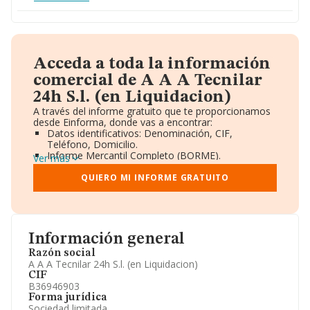
Acceda a toda la información
comercial de A A A Tecnilar
24h S.l. (en Liquidacion)
A través del informe gratuito que te proporcionamos
desde Einforma, donde vas a encontrar:
Datos identificativos: Denominación, CIF,
Teléfono, Domicilio.
Informe Mercantil Completo (BORME).
Ver más
Gráficos de Evolución Ventas y Empleados.
Consejo de Administración y Administradores.
QUIERO MI INFORME GRATUITO
Directivos y Ejecutivos.
Accionistas.
Participaciones y Vinculaciones en otras empresas.
Artículos de prensa publicados sobre la empresa.
Información oficial y registral complementaria.
Información general
Razón social
A A A Tecnilar 24h S.l. (en Liquidacion)
CIF
B36946903
Forma jurídica
Sociedad limitada