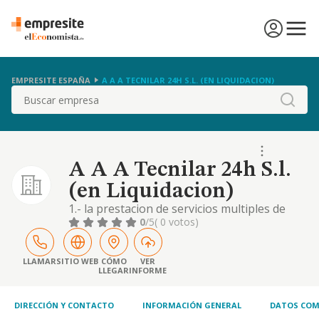
EMPRESITE ESPAÑA
A A A TECNILAR 24H S.L. (EN LIQUIDACION)
Buscar
A A A Tecnilar 24h S.l.
(en Liquidacion)
1.- la prestacion de servicios multiples de
reparaciones e instalaciones en general de
0
/5
( 0 votos)
albanileria, fontaneria, carpinteria,
cerrajeria, pintura y electricidad. 2.- servicios
de saneamiento y limpieza de edificios, ofici
LLAMAR
SITIO WEB
CÓMO
VER
LLEGAR
INFORME
DIRECCIÓN Y CONTACTO
INFORMACIÓN GENERAL
DATOS COM