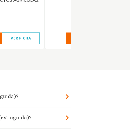
CTOS AGRICOLAS,
VER FICHA
VER INFORME
VER FIC
nguida)?
 (extinguida)?