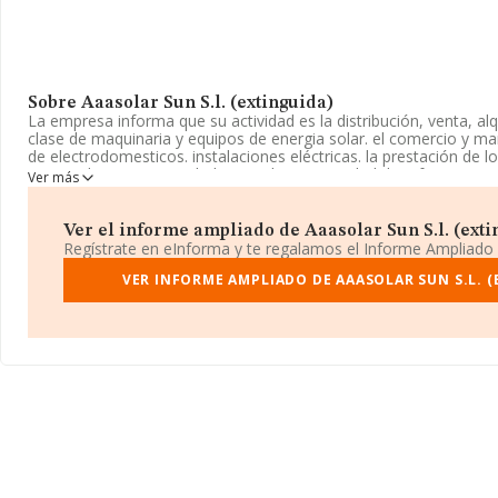
Sobre Aaasolar Sun S.l. (extinguida)
La empresa informa que su actividad es la distribución, venta, alq
clase de maquinaria y equipos de energia solar. el comercio y m
de electrodomesticos. instalaciones eléctricas. la prestación de l
registrada como Sociedad Limitada. La actividad de referencia 
Ver más
'Transporte de energía eléctrica', cuyo Código es 3512. No realiz
y/o exportación.
Ver el informe ampliado de Aaasolar Sun S.l. (extin
La sociedad española
Aaasolar Sun S.L. (extinguida)
, B733516
Regístrate en eInforma y te regalamos el Informe Ampliado
Urbanización Camposol, (30870), en el municipio de Mazarron, M
VER INFORME AMPLIADO DE AAASOLAR SUN S.L. (
En relación con el sector y disponiendo de los datos de hasta 46
ámbito nacional la facturación alcanza la cifra de 23.269 millone
facturación de ventas entre todas las compañías alcanza los 505 
la información de la provincia de Murcia, en la base de datos 
empresas, con ventas de hasta 379 millones de euros. Finalment
datos de sector la media de empleados es de 1; la antigüedad al
constitución.