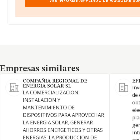
VER INFORME AMPLIADO DE AAASOLAR SUN 
Empresas similares
Empresas similares
COMPAÑIA REGIONAL DE
EF
ENERGIA SOLAR SL
Inv
LA COMERCIALIZACION,
de 
INSTALACION Y
obt
MANTENIMIENTO DE
ele
DISPOSITIVOS PARA APROVECHAR
pla
LA ENERGIA SOLAR, GENERAR
gen
AHORROS ENERGETICOS Y OTRAS
Int
ENERGIAS. LA PRODUCCION DE