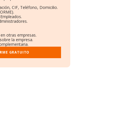
ción, CIF, Teléfono, Domicilio.
BORME).
y Empleados.
dministradores.
s en otras empresas.
 sobre la empresa.
 complementaria.
ORME GRATUITO