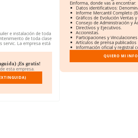
Einforma, donde vas a encontrar:
Datos identificativos: Denomina
Informe Mercantil Completo (
Gráficos de Evolución Ventas 
Consejo de Administración y A
Directivos y Ejecutivos.
Accionistas.
uiler e instalación de toda
Participaciones y Vinculacione
antenimiento de toda clase
Artículos de prensa publicados
os servic. La empresa está
Información oficial y registral
CNAE corresponde a
a actividad de importación
QUIERO MI INF
guida) ¡Es gratis!
78, está situada en
 de esta empresa.
urcia.
EXTINGUIDA)
.044 empresas, en el
s de euros y la media de
mil euros. En relación con
de INFORMA aparecen 1174
e, para completar los
canza los 14 años desde la