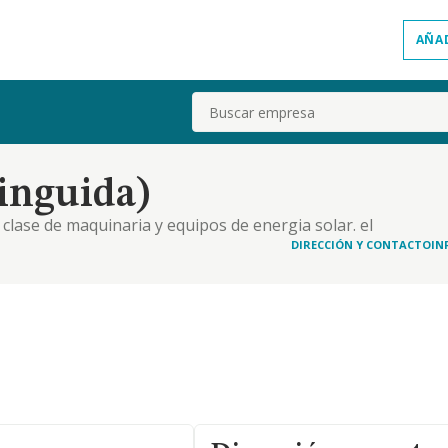
AÑA
Buscar
tinguida)
a clase de maquinaria y equipos de energia solar. el
mesticos. instalaciones electricas. la prestacion
DIRECCIÓN Y CONTACTO
IN