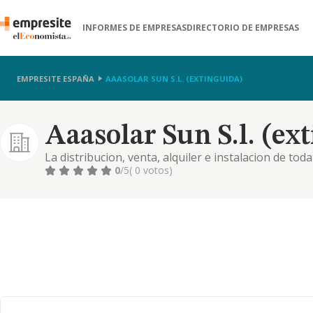
INFORMES DE EMPRESAS
DIRECTORIO DE EMPRESAS
EMPRESITE ESPAÑA
AAASOLAR SUN S.L. (EXTINGUIDA)
Aaasolar Sun S.l. (ex
La distribucion, venta, alquiler e instalacion de tod
comercio y mantenimiento de toda clase de electrodo
0
/5
( 0 votos)
de los servic