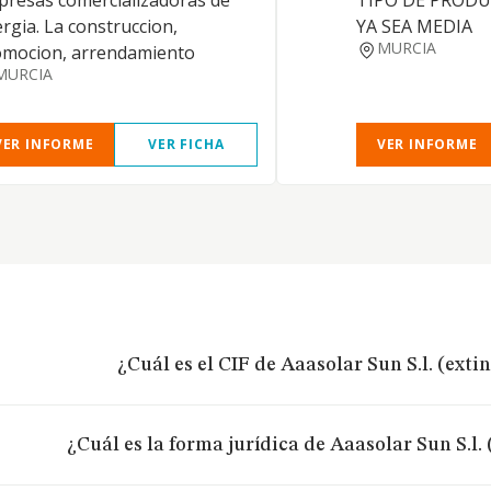
resas comercializadoras de
TIPO DE PRODU
rgia. La construccion,
YA SEA MEDIA
MURCIA
omocion, arrendamiento
MURCIA
VER INFORME
VER FICHA
VER INFORME
¿Cuál es el CIF de Aaasolar Sun S.l. (exti
¿Cuál es la forma jurídica de Aaasolar Sun S.l.