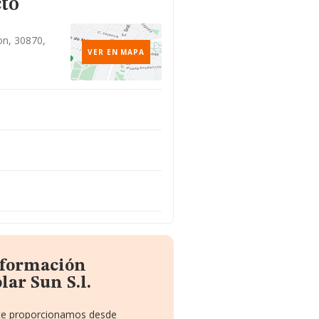
cto
on, 30870,
VER EN MAPA
nformación
ar Sun S.l.
e te proporcionamos desde