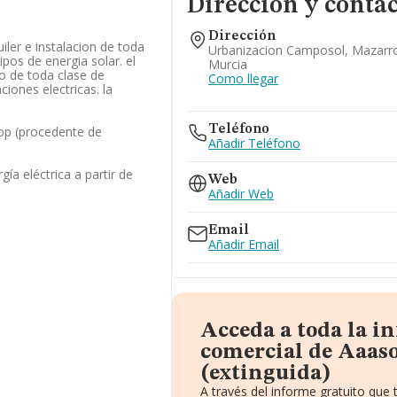
Dirección y conta
Dirección
uiler e instalacion de toda
Urbanizacion Camposol, Mazarr
pos de energia solar. el
Murcia
 de toda clase de
Como llegar
ciones electricas. la
Teléfono
op (procedente de
Añadir Teléfono
ía eléctrica a partir de
Web
Añadir Web
Email
Añadir Email
Acceda a toda la i
comercial de Aaasol
(extinguida)
A través del informe gratuito qu