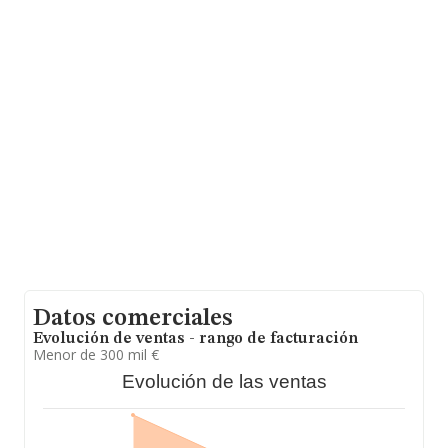
encontrándose la facturación de la empresa por encima
del promedio. Respecto a la información de la provincia
(hablamos de Cantabria), en la base de datos de
INFORMA aparecen 67 empresas, con ventas en 2010
de hasta 2 millones de euros. Como información
adicional de interés, la antigüedad alcanza los 19 años
desde la constitución. La media de empleados es de 2.
Datos comerciales
Evolución de ventas - rango de facturación
Menor de 300 mil €
Evolución de las ventas