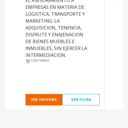
EL ASESORAMIENTO A
E
EMPRESAS EN MATERIA DE
d
LOGISTICA, TRANSPORTE Y
c
MARKETING. LA
a
ADQUISICION, TENENCIA,
v
DISFRUTE Y ENAJENACION
p
DE BIENES MUEBLES E
d
INMUEBLES, SIN EJERCER LA
u
INTERMEDIACION.
t
CANTABRIA
p
p
m
VER INFORME
VER FICHA