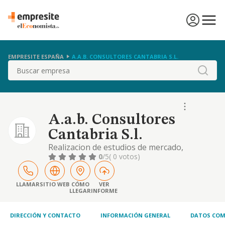
EMPRESITE ESPAÑA
A.A.B. CONSULTORES CANTABRIA S.L.
Buscar
A.a.b. Consultores
Cantabria S.l.
Realizacion de estudios de mercado,
estudios de opinion, de habitos de compra,
0
/5
( 0 votos)
asi como los servicios de informacion e
investigacion comercial.
LLAMAR
SITIO WEB
CÓMO
VER
LLEGAR
INFORME
DIRECCIÓN Y CONTACTO
INFORMACIÓN GENERAL
DATOS COM