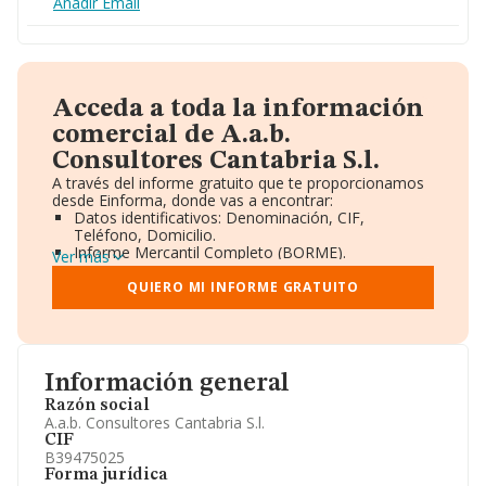
Añadir Email
Acceda a toda la información
comercial de A.a.b.
Consultores Cantabria S.l.
A través del informe gratuito que te proporcionamos
desde Einforma, donde vas a encontrar:
Datos identificativos: Denominación, CIF,
Teléfono, Domicilio.
Informe Mercantil Completo (BORME).
Ver más
Gráficos de Evolución Ventas y Empleados.
Consejo de Administración y Administradores.
QUIERO MI INFORME GRATUITO
Directivos y Ejecutivos.
Accionistas.
Participaciones y Vinculaciones en otras empresas.
Artículos de prensa publicados sobre la empresa.
Información oficial y registral complementaria.
Información general
Razón social
A.a.b. Consultores Cantabria S.l.
CIF
B39475025
Forma jurídica