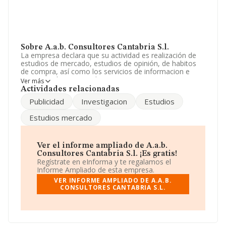
Sobre A.a.b. Consultores Cantabria S.l.
La empresa declara que su actividad es realización de
estudios de mercado, estudios de opinión, de habitos
de compra, así como los servicios de informacion e
investigación comercial. La empresa aparece inscrita en
Ver más
el Registro Mercantil como Sociedad Limitada. Clasifica
Actividades relacionadas
su actividad CNAE como 'Estudio de mercado y
Publicidad
Investigacion
Estudios
realización de encuestas de opinión pública', código
7320. No realiza actividad de importación y/o
Estudios mercado
exportación.
Para comunicarse con sus oficinas, el número de
teléfono es 942239962.
Ver el informe ampliado de A.a.b.
Consultores Cantabria S.l. ¡Es gratis!
La sociedad española
A.A.B. Consultores Cantabria
Regístrate en eInforma y te regalamos el
S.L
, con CIF B39475025, se encuentra en Calle La Folia
Informe Ampliado de esta empresa.
núm. 24, (39007), Santander, Cantabria.
VER INFORME AMPLIADO DE A.A.B.
CONSULTORES CANTABRIA S.L.
Con los datos a disposición de INFORMA sobre 8.555
empresas pertenecientes al sector, en el ámbito
nacional la facturación alcanza la cifra de 1.308 millones
de euros y se calcula un promedio de facturación de
152 mil euros entre todas las compañías,