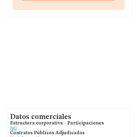
nacional la facturación alcanza la cifra de 53 millones de
euros y la media entre todas las compañías es de 83 mil
euros de ventas. En cuanto a la información relativa a la
provincia de Madrid, en la base de datos INFORMA
constan 176 empresas, cuyas ventas han obtenido los 1
millón de euros. Como información adicional de interés,
la media de antigüedad desde la constitución es de 21
años. Los empleados de media son 2.
Datos comerciales
Estructura corporativa - Participaciones
NO
Contratos Públicos Adjudicados