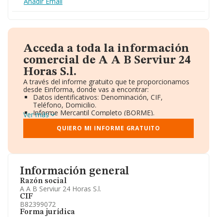
Añadir Email
Acceda a toda la información
comercial de A A B Serviur 24
Horas S.l.
A través del informe gratuito que te proporcionamos
desde Einforma, donde vas a encontrar:
Datos identificativos: Denominación, CIF,
Teléfono, Domicilio.
Informe Mercantil Completo (BORME).
Ver más
Gráficos de Evolución Ventas y Empleados.
Consejo de Administración y Administradores.
QUIERO MI INFORME GRATUITO
Directivos y Ejecutivos.
Accionistas.
Participaciones y Vinculaciones en otras empresas.
Artículos de prensa publicados sobre la empresa.
Información oficial y registral complementaria.
Información general
Razón social
A A B Serviur 24 Horas S.l.
CIF
B82399072
Forma jurídica