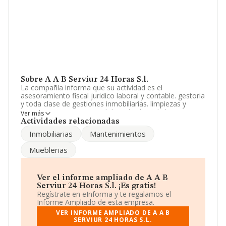
Sobre A A B Serviur 24 Horas S.l.
La compañía informa que su actividad es el
asesoramiento fiscal juridico laboral y contable. gestoria
y toda clase de gestiones inmobiliarias. limpiezas y
mantenimiento en general de toda clase de bienes
Ver más
muebles e inmuebles. La sociedad está inscrita en el
Actividades relacionadas
Registro Mercantil como Sociedad Limitada. Tiene
Inmobiliarias
Mantenimientos
CNAE: 9523 - 'Reparación de calzado y artículos de
cuero'. No realiza actividad de importación y/o
Mueblerias
exportación.
Su teléfono es 914922830.
Ver el informe ampliado de A A B
La empresa española
A A B Serviur 24 Horas S.L
, CIF
Serviur 24 Horas S.l. ¡Es gratis!
B82399072, está situada en Calle Higueral núm. 13,
Regístrate en eInforma y te regalamos el
(28944), en el municipio de Fuenlabrada, Madrid.
Informe Ampliado de esta empresa.
VER INFORME AMPLIADO DE A A B
Con los datos a disposición de INFORMA sobre 645
SERVIUR 24 HORAS S.L.
empresas pertenecientes al sector, en el ámbito