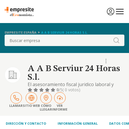
EMPRESITE ESPAÑA
A A B SERVIUR 24 HORAS S.L.
Buscar
A A B Serviur 24 Horas
S.l.
El asesoramiento fiscal juridico laboral y
contable. gestoria y toda clase de gestiones
0
/5
( 0 votos)
inmobiliarias. limpiezas y mantenimiento en
general de toda clase de bienes muebles e
inmuebles.
LLAMAR
SITIO WEB
CÓMO
VER
LLEGAR
INFORME
DIRECCIÓN Y CONTACTO
INFORMACIÓN GENERAL
DATOS COM