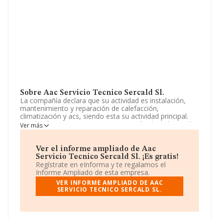
Sobre Aac Servicio Tecnico Sercald Sl.
La compañía declara que su actividad es instalación,
mantenimiento y reparación de calefacción,
climatización y acs, siendo esta su actividad principal.
instalación, mantenimiento y reparación de trabajos de
Ver más
fontanería, gas, electricidad, frío industrial, albañilería y
oficios de la construcción. comercialización y
distribución de piezas. La empresa está registrada como
Ver el informe ampliado de Aac
Sociedad Limitada. La actividad de referencia CNAE
Servicio Tecnico Sercald Sl. ¡Es gratis!
corresponde a 'Fontanería, instalaciones de sistemas de
Regístrate en eInforma y te regalamos el
calefacción y aire acondicionado', cuyo Código es 4322.
Informe Ampliado de esta empresa.
La sociedad no tiene actividad en mercados exteriores.
VER INFORME AMPLIADO DE AAC
SERVICIO TECNICO SERCALD SL.
Para más información es posible contactar a través del
teléfono 918030743 y su correo es
serviciotecnicosercald@gmail.com
.