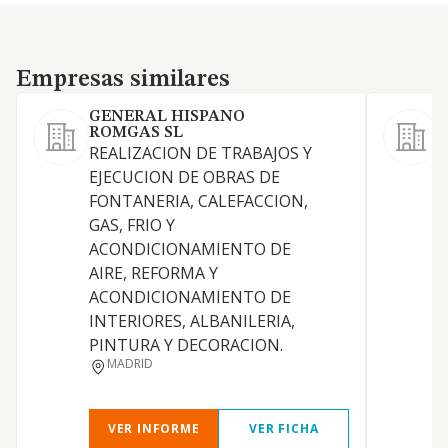
Empresas similares
Empresas similares
GENERAL HISPANO
P
ROMGAS SL
REALIZACION DE TRABAJOS Y
T
EJECUCION DE OBRAS DE
FONTANERIA, CALEFACCION,
GAS, FRIO Y
C
ACONDICIONAMIENTO DE
AIRE, REFORMA Y
ACONDICIONAMIENTO DE
INTERIORES, ALBANILERIA,
PINTURA Y DECORACION.
MADRID
VER INFORME
VER FICHA