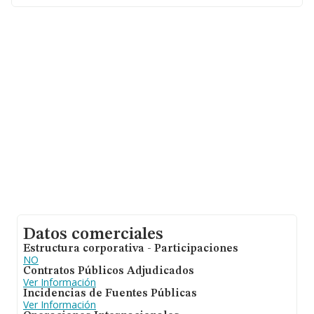
La sociedad española
Aac Servicio Tecnico Sercald
S.L
, con número de identificación fiscal B87490256, se
encuentra en Calle De La Libertad núm. 16 Post,
(28936), en el municipio de Mostoles, Madrid.
En relación con el sector y disponiendo de los datos de
hasta 30.641 empresas, la facturación en el ámbito
nacional alcanza los 9.687 millones de euros y la media
entre todas las compañías es de 316 mil euros de
ventas. Teniendo en cuenta la información sobre
Madrid, en la base de datos de INFORMA aparecen
5580 empresas, cuyas ventas han alcanzado los 2.172
millones de euros. Finalmente, para completar los datos
de sector la antigüedad desde la constitución es de 19
años. Los empleados de media son 3.
Datos comerciales
Estructura corporativa - Participaciones
NO
Contratos Públicos Adjudicados
Ver Información
Incidencias de Fuentes Públicas
Ver Información