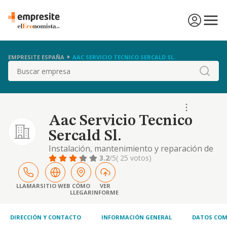
EMPRESITE ESPAÑA
AAC SERVICIO TECNICO SERCALD SL.
Buscar
Aac Servicio Tecnico
Sercald Sl.
Instalación, mantenimiento y reparación de
calefacción, climatización y acs, siendo esta
3.2
/5
( 25 votos)
su actividad principal. instalación,
mantenimiento y reparación de trabajos de
fontanería, gas, electricidad, frío industrial,
LLAMAR
SITIO WEB
CÓMO
VER
LLEGAR
INFORME
albañilería y oficios de la construcción.
comercialización y distribución de piezas
DIRECCIÓN Y CONTACTO
INFORMACIÓN GENERAL
DATOS COM