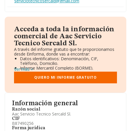
serviciotecnicosercald@gmail.com
Acceda a toda la información
comercial de Aac Servicio
Tecnico Sercald Sl.
A través del informe gratuito que te proporcionamos
desde Einforma, donde vas a encontrar:
Datos identificativos: Denominación, CIF,
Teléfono, Domicilio.
Informe Mercantil Completo (BORME).
Ver más
Gráficos de Evolución Ventas y Empleados.
Consejo de Administración y Administradores.
QUIERO MI INFORME GRATUITO
Directivos y Ejecutivos.
Accionistas.
Participaciones y Vinculaciones en otras empresas.
Artículos de prensa publicados sobre la empresa.
Información oficial y registral complementaria.
Información general
Razón social
Aac Servicio Tecnico Sercald Sl.
CIF
B87490256
Forma jurídica