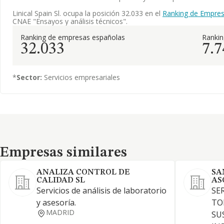
Linical Spain Sl. ocupa la posición 32.033 en el
Ranking de Empres
CNAE "Ensayos y análisis técnicos".
Ranking de empresas españolas
Ranki
32.033
7.7
*
Sector:
Servicios empresariales
Empresas similares
Empresas similares
ANALIZA CONTROL DE
SA
CALIDAD SL
AS
Servicios de análisis de laboratorio
SE
y asesoría.
TO
MADRID
SU