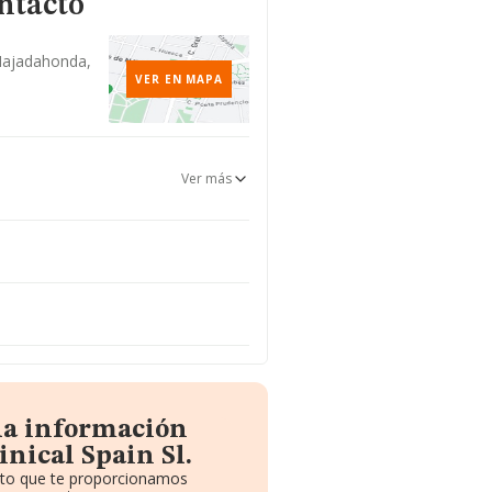
ntacto
 Majadahonda,
VER EN MAPA
Ver más
la información
inical Spain Sl.
uito que te proporcionamos