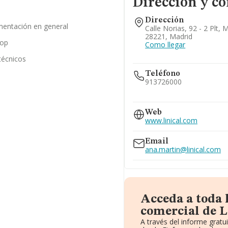
Dirección y co
Dirección
mentación en general
Calle Norias, 92 - 2 Plt,
28221, Madrid
cop
Como llegar
técnicos
Teléfono
913726000
913879450
916302378
Web
www.linical.com
Email
ana.martin@linical.com
Acceda a toda 
comercial de L
A través del informe grat