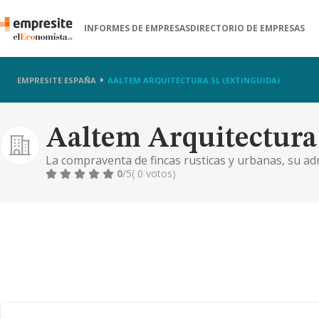
INFORMES DE EMPRESAS
DIRECTORIO DE EMPRESAS
EMPRESITE ESPAÑA
AALTEM ARQUITECTURA SL (EXTINGUIDA)
Aaltem Arquitectura 
La compraventa de fincas rusticas y urbanas, su ad
explotacion, parcelacion, promocion, construccion y
0
/5
( 0 votos)
de promociones inmobiliarias.