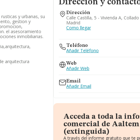
Dirección y contact
Dirección
rusticas y urbanas, su
Calle Castilla, 5 - Vivienda A, Collado
ento, gestion y
Madrid
 promocion,
Como llegar
on. el asesoramiento
ociones inmobiliarias.
Teléfono
ia,arquitectura,
Añadir Teléfono
de arquitectura
Web
Añadir Web
Email
Añadir Email
Acceda a toda la in
comercial de Aaltem
(extinguida)
A través del informe gratuito que te