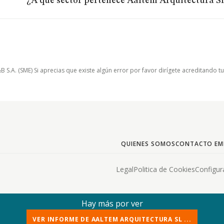
¿A qué sector pertenece Aaltem Arquitectura Sl
.A. (SME) Si aprecias que existe algún error por favor dirígete acreditando t
QUIENES SOMOS
CONTACTO EM
Legal
Politica de Cookies
Configur
Hay más por ver
VER INFORME DE AALTEM ARQUITECTURA SL ...