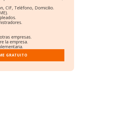
n, CIF, Teléfono, Domicilio.
ME).
pleados.
istradores.
 otras empresas.
re la empresa.
plementaria.
ME GRATUITO