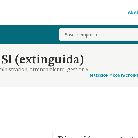
AÑA
Buscar
Sl (extinguida)
ministracion, arrendamiento, gestion y
 urbanizacion. el asesoramiento juridico y tecnico
DIRECCIÓN Y CONTACTO
IN