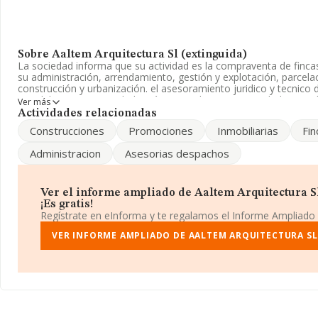
Sobre Aaltem Arquitectura Sl (extinguida)
La sociedad informa que su actividad es la compraventa de fincas
su administración, arrendamiento, gestión y explotación, parcel
construcción y urbanización. el asesoramiento juridico y tecnic
inmobiliarias. La sociedad está registrada como Sociedad Limita
Ver más
'Servicios técnicos de arquitectura'. La sociedad no tiene activi
Actividades relacionadas
exteriores.
Construcciones
Promociones
Inmobiliarias
Fin
La empresa española
Aaltem Arquitectura S.L (extinguida)
,
Administracion
Asesorias despachos
encuentra en Calle Castilla núm. 5 Vivienda A, (28400), Collado Vil
En relación con el sector y disponiendo de los datos de hasta 20
nacional la facturación asciende a 2.682 millones de euros y en 
Ver el informe ampliado de Aaltem Arquitectura Sl
facturación de ventas entre todas las compañías alcanza los 129
¡Es gratis!
en cuenta la información sobre Madrid, en la base de datos IN
Regístrate en eInforma y te regalamos el Informe Ampliado
empresas, cuyas ventas han obtenido los 706 millones de euros
adicional de interés, la media de empleados es de 2. La antigüed
VER INFORME AMPLIADO DE AALTEM ARQUITECTURA SL
desde la constitución.