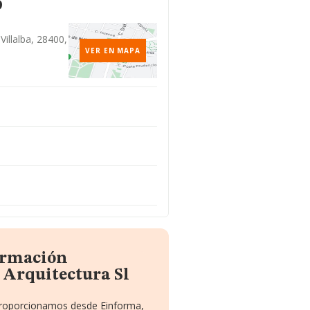
o
 Villalba, 28400,
VER EN MAPA
formación
 Arquitectura Sl
 proporcionamos desde Einforma,