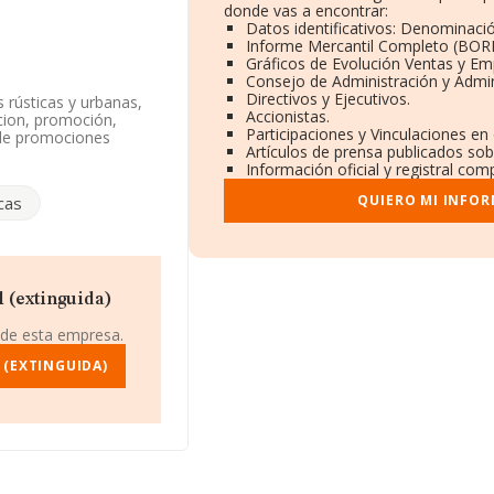
donde vas a encontrar:
Datos identificativos: Denominació
Informe Mercantil Completo (BOR
Gráficos de Evolución Ventas y Em
Consejo de Administración y Admin
Directivos y Ejecutivos.
 rústicas y urbanas,
Accionistas.
acion, promoción,
Participaciones y Vinculaciones en
o de promociones
Artículos de prensa publicados sob
da. Tiene CNAE: 7111 -
Información oficial y registral com
dad en mercados
QUIERO MI INFOR
cas
 NIF B82939356, se
lalba, Madrid.
.642 empresas, a nivel
2013 la media de
 (extinguida)
 mil euros. Teniendo
FORMA constan 4811
 de esta empresa.
. Como información
ad alcanza los 17 años
 (EXTINGUIDA)