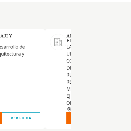
AJI Y
ARCO 2000 TERRENOS Y
EDIFICACIONES SL
esarrollo de
LA PROMOCION INMOBILIAR
uitectura y
URBANIZACION DE TERRENO
COMPRA Y VENTA DE TODO 
DE TERRENOS E INMUEBLES,
RUSTICOS O URBANOS, Y
REHABILITACION DE LOS
MISMOS. LA GESTION Y
EJECUCION DE TODA CLASE 
OBRAS.
MADRID
VER FICHA
VER INFORME
VER FIC