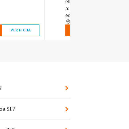
ello. Pudiendo dedicarse, ade
a: La construcción de todo ti
edif
BALEARES
VER FICHA
VER INFORME
VER FIC
?
za Sl.?