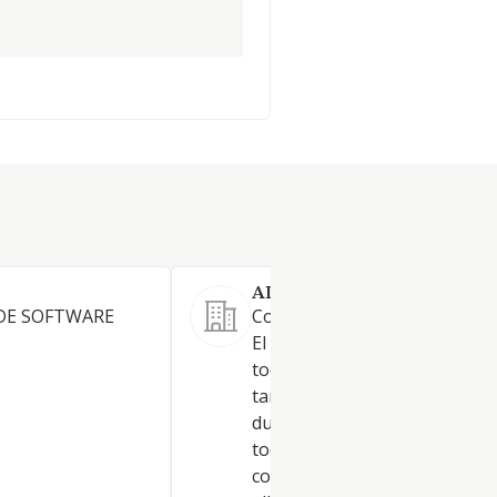
ALBEROBELLOESTATES SL.
 DE SOFTWARE
Constituye su actividad princi
El arrendamiento no financie
todo tipo de bienes inmueble
tanto vacacional como de lar
duración. La compra-venta d
todo tipo de bienes inmuebles
como la intermediación en to