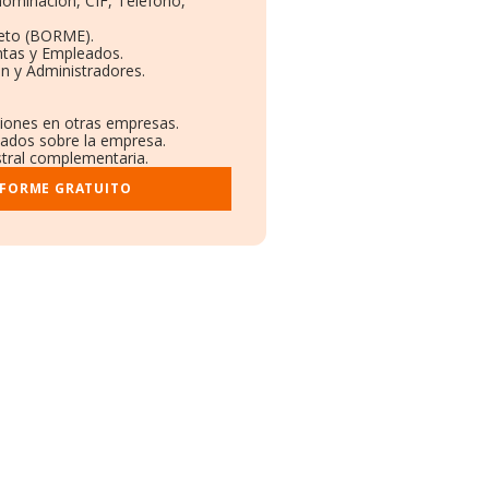
nominación, CIF, Teléfono,
eto (BORME).
ntas y Empleados.
n y Administradores.
ciones en otras empresas.
icados sobre la empresa.
istral complementaria.
NFORME GRATUITO