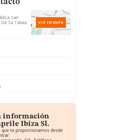
tacto
ublica San
 De Sa Talaia,
VER EN MAPA
m
a información
rile Ibiza Sl.
to que te proporcionamos desde
trar: