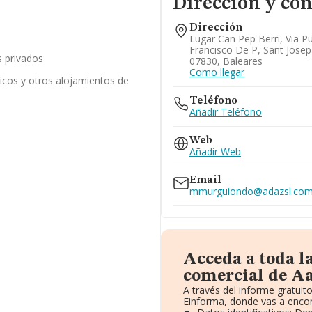
Dirección y con
Dirección
Lugar Can Pep Berri, Via P
Francisco De P, Sant Josep
 privados
07830, Baleares
Como llegar
ticos y otros alojamientos de
Teléfono
Añadir Teléfono
Web
Añadir Web
Email
mmurguiondo@adazsl.co
Acceda a toda l
comercial de Aap
A través del informe gratui
Einforma, donde vas a encon