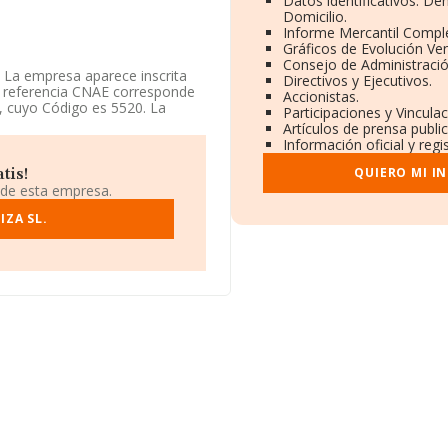
Datos identificativos: De
Domicilio.
Informe Mercantil Compl
Gráficos de Evolución Ve
Consejo de Administració
. La empresa aparece inscrita
Directivos y Ejecutivos.
de referencia CNAE corresponde
Accionistas.
', cuyo Código es 5520. La
Participaciones y Vincula
Artículos de prensa publ
Información oficial y reg
a que la compañía ha
ebitda se ha reducido un 10%. Ha
QUIERO MI I
tis!
s se han reducido un 496%.
 de esta empresa.
ión, en los distintos rankings,
IZA SL.
ación del sector, la empresa se
 (el año anterior estaba en
mejor posición:
Medina Reina
 las empresas que la siguen en
tada
y
Talaya Beits S.L
. En
do del puesto 377.830 al
ando S.L
y
Consulting Mesa
 cambio, la empresa se
.L
y
Inversiones
de 1.611 posiciones pasando