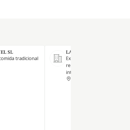
EL SL
LA TAPITA LOS JOSES'S SL
comida tradicional
Explotación y gestión de
restaurante de comida
internacional, canaria y tradic
PALMAS