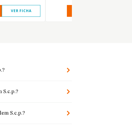
VER FICHA
VER INFORME
VER FIC
.?
 S.c.p.?
lem S.c.p.?