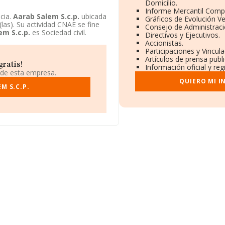
Domicilio.
Informe Mercantil Comp
cia.
Aarab Salem S.c.p.
ubicada
Gráficos de Evolución V
las). Su actividad CNAE se fine
Consejo de Administraci
em S.c.p.
es Sociedad civil.
Directivos y Ejecutivos.
Accionistas.
Participaciones y Vincul
Artículos de prensa publ
ratis!
Información oficial y re
 de esta empresa.
QUIERO MI 
M S.C.P.