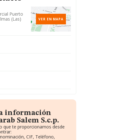
cial Puerto
almas (las)
VER EN MAPA
la información
rab Salem S.c.p.
ito que te proporcionamos desde
ntrar:
enominación, CIF, Teléfono,