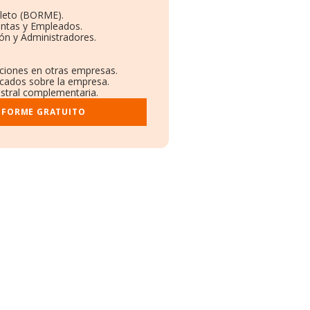
leto (BORME).
entas y Empleados.
ón y Administradores.
aciones en otras empresas.
icados sobre la empresa.
gistral complementaria.
INFORME GRATUITO