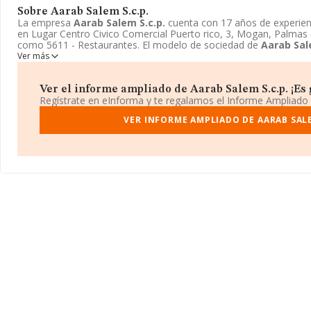
Sobre Aarab Salem S.c.p.
La empresa
Aarab Salem S.c.p.
cuenta con 17 años de experien
en Lugar Centro Civico Comercial Puerto rico, 3, Mogan, Palmas (
como 5611 - Restaurantes. El modelo de sociedad de
Aarab Sal
Ver más
Ver el informe ampliado de Aarab Salem S.c.p. ¡Es g
Regístrate en eInforma y te regalamos el Informe Ampliado
VER INFORME AMPLIADO DE AARAB SALE