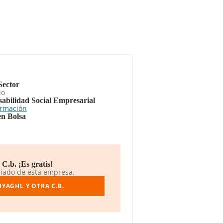
Sector
io
abilidad Social Empresarial
ormación
en Bolsa
C.b. ¡Es gratis!
liado de esta empresa.
YAGHL Y OTRA C.B.