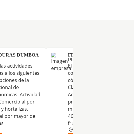
RDURAS DUMBOA
FRUTAS Y VERDURAS DUM
PUIANA SL.
 las actividades
El desarrollo de las actividad
s a los siguientes
correspondientes a los sigui
pciones de la
códigos y descripciones de la
cional de
Clasificación Nacional de
nómicas: Actividad
Actividades Económicas: Acti
 Comercio al por
principal: 4721. Comercio al 
y hortalizas.
menor de frutas y hortalizas.
al por mayor de
4631. Comercio al por mayor
as
frutas y hortalizas
GUIPUZCOA