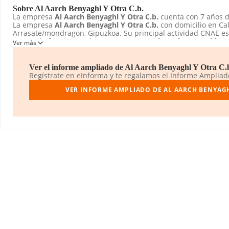
Sobre Al Aarch Benyaghl Y Otra C.b.
La empresa
Al Aarch Benyaghl Y Otra C.b.
cuenta con 7 años d
La empresa
Al Aarch Benyaghl Y Otra C.b.
con domicilio en Cal
Arrasate/mondragon, Gipuzkoa. Su principal actividad CNAE es
menor de frutas y verduras. La empresa
Al Aarch Benyaghl Y O
Ver más
Comunidad de bienes.
Ver el informe ampliado de Al Aarch Benyaghl Y Otra C.b.
Regístrate en eInforma y te regalamos el Informe Amplia
VER INFORME AMPLIADO DE AL AARCH BENYAGHL