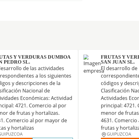
UTAS Y VERDURAS DUMBOA
FRUTAS Y VE
N PEDRO SL.
SAN JUAN SL.
desarrollo de las actividades
El desarrollo de
respondientes a los siguientes
correspondiente
igos y descripciones de la
códigos y descri
sificación Nacional de
Clasificación Na
ividades Económicas: Actividad
Actividades Eco
ncipal: 4721. Comercio al por
principal: 4721.
or de frutas y hortalizas.
menor de frutas 
1. Comercio al por mayor de
4631. Comercio 
tas y hortalizas
frutas y hortaliz
GUIPUZCOA
GUIPUZCOA