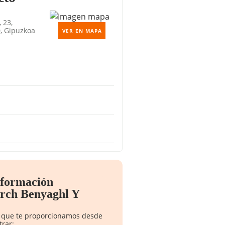
 23,
, Gipuzkoa
VER EN MAPA
nformación
arch Benyaghl Y
to que te proporcionamos desde
trar: