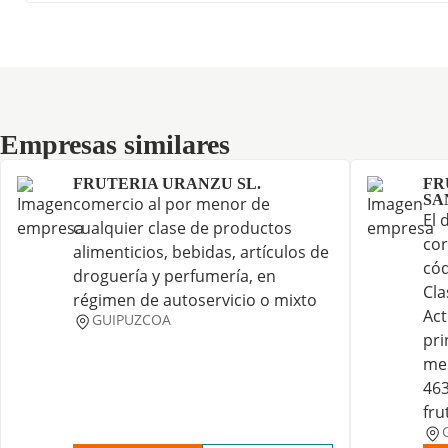
Empresas similares
Empresas similares
FRUTERIA URANZU SL.
FR
SA
comercio al por menor de
El 
cualquier clase de productos
cor
alimenticios, bebidas, artículos de
cód
droguería y perfumería, en
Cla
régimen de autoservicio o mixto
Act
GUIPUZCOA
pri
men
463
fru