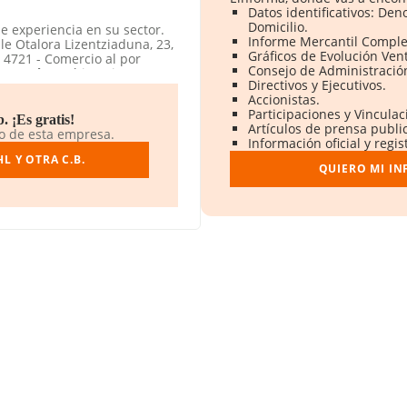
Datos identificativos: Den
Domicilio.
e experiencia en su sector.
Informe Mercantil Compl
le Otalora Lizentziaduna, 23,
Gráficos de Evolución Ven
 4721 - Comercio al por
Consejo de Administració
tra C.b.
está inscrita como
Directivos y Ejecutivos.
Accionistas.
Participaciones y Vincula
 ¡Es gratis!
Artículos de prensa publi
do de esta empresa.
Información oficial y regi
 Y OTRA C.B.
QUIERO MI I