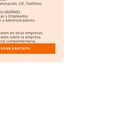
ominación, CIF, Teléfono,
eto (BORME).
tas y Empleados.
n y Administradores.
ciones en otras empresas.
cados sobre la empresa.
stral complementaria.
NFORME GRATUITO