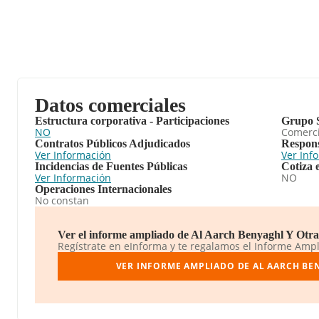
Datos comerciales
Estructura corporativa - Participaciones
Grupo 
NO
Comerc
Contratos Públicos Adjudicados
Respons
Ver Información
Ver Inf
Incidencias de Fuentes Públicas
Cotiza 
Ver Información
NO
Operaciones Internacionales
No constan
Ver el informe ampliado de Al Aarch Benyaghl Y Otra 
Regístrate en eInforma y te regalamos el Informe Amp
VER INFORME AMPLIADO DE AL AARCH BEN