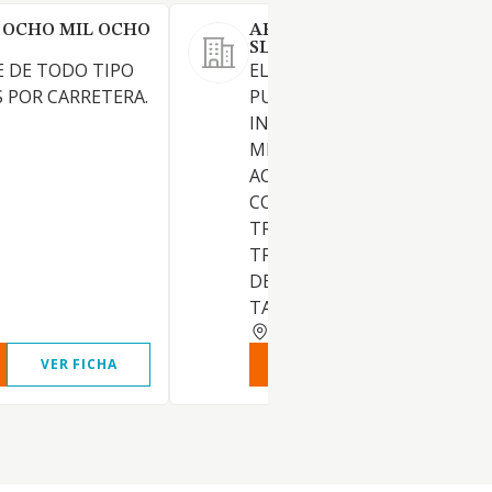
 OCHO MIL OCHO
ARCE VITADE EMPRESARIA
SL
 DE TODO TIPO
EL TRANSPORTE DE SERVICI
 POR CARRETERA.
PUBLICO, NACIONAL O
INTERNACIONAL DE
MERCANCIAS, ASI COMO LAS
ACTIVIDADES AUXILIARES Y
COMPLEMENTARIAS DE
TRANSPORTE. TODA CLASE 
TRANSPORTE POR CARRETER
DE MERCANCIAS Y PASAJERO
TANTO DE
ALICANTE
VER FICHA
VER INFORME
VER FIC