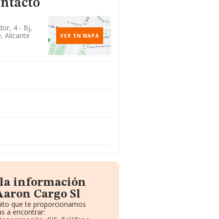
ontacto
or, 4 - Bj,
, Alicante
VER EN MAPA
 la información
Aaron Cargo Sl
tuito que te proporcionamos
s a encontrar: