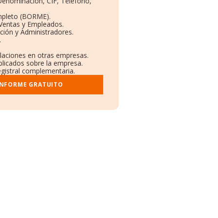
 Denominación, CIF, Teléfono,
mpleto (BORME).
 Ventas y Empleados.
ción y Administradores.
.
ulaciones en otras empresas.
blicados sobre la empresa.
registral complementaria.
INFORME GRATUITO