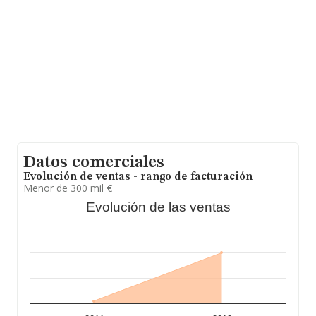
INFORMA constan 360 empresas, con ventas en 2012
de hasta 126 millones de euros. Como información
adicional de interés, los empleados de media son 2. La
media de antigüedad desde la constitución es de 17
años.
Datos comerciales
Evolución de ventas - rango de facturación
Menor de 300 mil €
Evolución de las ventas