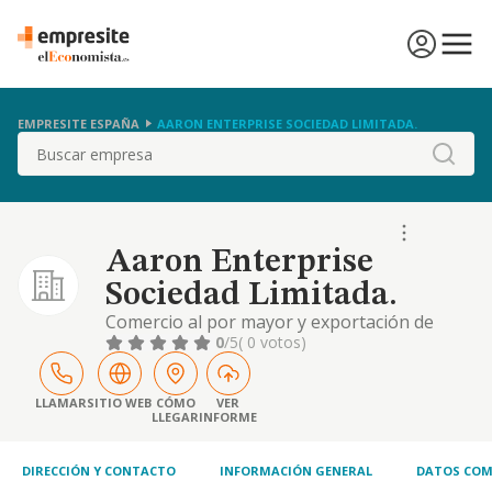
EMPRESITE ESPAÑA
AARON ENTERPRISE SOCIEDAD LIMITADA.
Buscar
Aaron Enterprise
Sociedad Limitada.
Comercio al por mayor y exportación de
toda clase de mercancías, así como las
0
/5
( 0 votos)
actividades de intermediación en el comercio
LLAMAR
SITIO WEB
CÓMO
VER
LLEGAR
INFORME
DIRECCIÓN Y CONTACTO
INFORMACIÓN GENERAL
DATOS COM