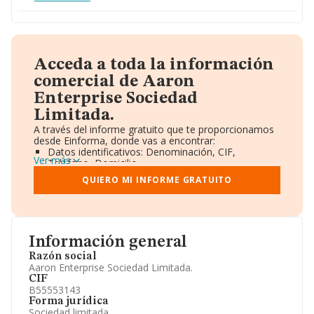
Acceda a toda la información
comercial de Aaron
Enterprise Sociedad
Limitada.
A través del informe gratuito que te proporcionamos
desde Einforma, donde vas a encontrar:
Datos identificativos: Denominación, CIF,
Ver más
Teléfono, Domicilio.
Informe Mercantil Completo (BORME).
QUIERO MI INFORME GRATUITO
Gráficos de Evolución Ventas y Empleados.
Consejo de Administración y Administradores.
Directivos y Ejecutivos.
Accionistas.
Participaciones y Vinculaciones en otras empresas.
Información general
Artículos de prensa publicados sobre la empresa.
Información oficial y registral complementaria.
Razón social
Aaron Enterprise Sociedad Limitada.
CIF
B55553143
Forma jurídica
Sociedad limitada