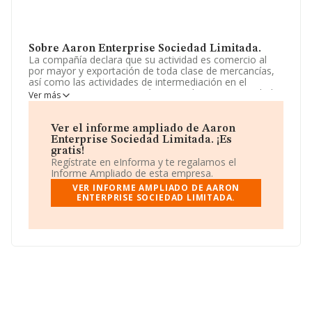
Sobre Aaron Enterprise Sociedad Limitada.
La compañía declara que su actividad es comercio al
por mayor y exportación de toda clase de mercancías,
así como las actividades de intermediación en el
comercio. La empresa está registrada como Sociedad
Ver más
Limitada. Su CNAE corresponde a 4690 con código
'Comercio al por mayor no especializado'. No realiza
actividad de importación y/o exportación.
Ver el informe ampliado de Aaron
Enterprise Sociedad Limitada. ¡Es
Según los datos a disposición de INFORMA, ha tenido
gratis!
un número de empleados por debajo de la media de
Regístrate en eInforma y te regalamos el
sector.
Informe Ampliado de esta empresa.
VER INFORME AMPLIADO DE AARON
La compañía
Aaron Enterprise Sociedad Limitada
,
ENTERPRISE SOCIEDAD LIMITADA.
con NIF B55553143, se encuentra en Calle Mallorca
Miami Platja núm. 2 Cs 12, (43300), Mont-roig Del
Camp, Tarragona, Cataluña.
Con los datos a disposición de INFORMA sobre 27.708
empresas pertenecientes al sector, la facturación en el
ámbito nacional alcanza los 14.513 millones de euros y
la media entre todas las compañías es de 523 mil euros
de ventas en 2012. En cuanto a la información relativa a
la provincia de Tarragona, en la base de datos