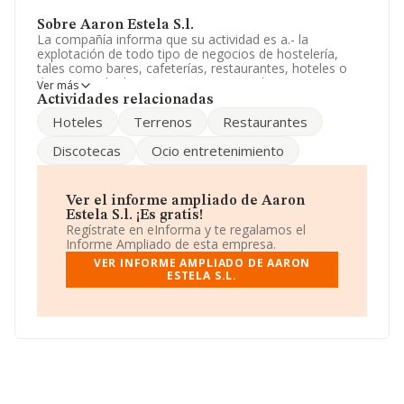
Sobre Aaron Estela S.l.
La compañía informa que su actividad es a.- la
explotación de todo tipo de negocios de hostelería,
tales como bares, cafeterías, restaurantes, hoteles o
discotecas. b.- la compra-venta, arrendamiento y
Ver más
subarrendamiento de toda clase de terrenos, locales,
Actividades relacionadas
vivie. La empresa es una Sociedad Limitada. Tiene
Hoteles
Terrenos
Restaurantes
CNAE: 4621 - 'Comercio al por mayor de cereales,
tabaco en rama, simientes y alimentos para animales'.
Discotecas
Ocio entretenimiento
La empresa no tiene actividad en mercados exteriores.
La sociedad española
Aaron Estela S.L
, CIF
B54231048, está situada en Calle José Bernad Amoros
Ver el informe ampliado de Aaron
núm. 22 At, (03205), en el municipio de Elche, Alicante,
Estela S.l. ¡Es gratis!
Comunidad Valenciana.
Regístrate en eInforma y te regalamos el
Informe Ampliado de esta empresa.
Con los datos a disposición de INFORMA sobre 12.199
VER INFORME AMPLIADO DE AARON
empresas pertenecientes al sector, en el ámbito
ESTELA S.L.
nacional la facturación alcanza la cifra de 26.805
millones de euros y la media entre todas las compañías
es de 2 millones de euros de ventas. Con el fin de
ampliar la información relativa a las compañías, los
empleados de media son 2. La antigüedad desde la
constitución es de 21 años.