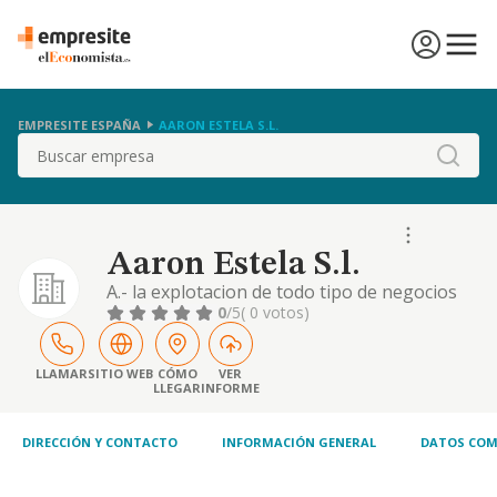
EMPRESITE ESPAÑA
AARON ESTELA S.L.
Buscar
Aaron Estela S.l.
A.- la explotacion de todo tipo de negocios
de hosteleria, tales como bares, cafeterias,
0
/5
( 0 votos)
restaurantes, hoteles o discotecas. b.- la
compra-venta, arrendamiento y
subarrendamiento de toda clase de
LLAMAR
SITIO WEB
CÓMO
VER
LLEGAR
INFORME
terrenos, locales, vivie
DIRECCIÓN Y CONTACTO
INFORMACIÓN GENERAL
DATOS COM