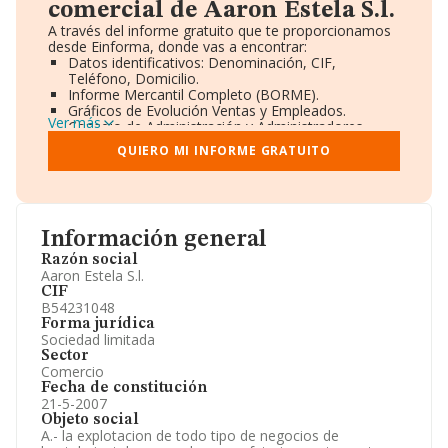
comercial de Aaron Estela S.l.
A través del informe gratuito que te proporcionamos
desde Einforma, donde vas a encontrar:
Datos identificativos: Denominación, CIF,
Teléfono, Domicilio.
Informe Mercantil Completo (BORME).
Gráficos de Evolución Ventas y Empleados.
Ver más
Consejo de Administración y Administradores.
Directivos y Ejecutivos.
QUIERO MI INFORME GRATUITO
Accionistas.
Participaciones y Vinculaciones en otras empresas.
Artículos de prensa publicados sobre la empresa.
Información oficial y registral complementaria.
Información general
Razón social
Aaron Estela S.l.
CIF
B54231048
Forma jurídica
Sociedad limitada
Sector
Comercio
Fecha de constitución
21-5-2007
Objeto social
A.- la explotacion de todo tipo de negocios de