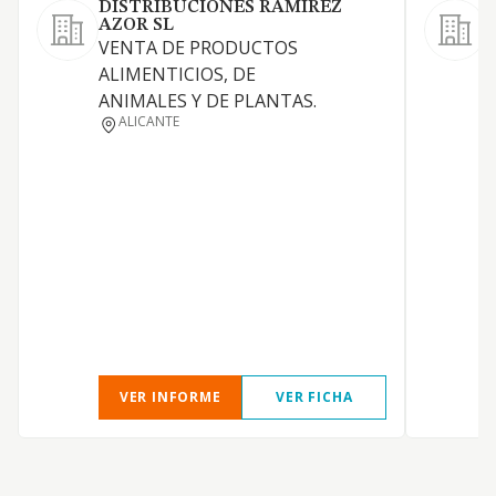
DISTRIBUCIONES RAMIREZ
AZOR SL
A
VENTA DE PRODUCTOS
v
ALIMENTICIOS, DE
a
ANIMALES Y DE PLANTAS.
m
ALICANTE
h
g
VER INFORME
VER FICHA