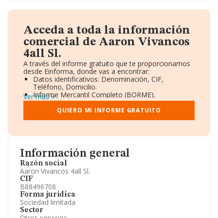
Acceda a toda la información
comercial de Aaron Vivancos
4all Sl.
A través del informe gratuito que te proporcionamos
desde Einforma, donde vas a encontrar:
Datos identificativos: Denominación, CIF,
Teléfono, Domicilio.
Informe Mercantil Completo (BORME).
Ver más
Gráficos de Evolución Ventas y Empleados.
Consejo de Administración y Administradores.
QUIERO MI INFORME GRATUITO
Directivos y Ejecutivos.
Accionistas.
Participaciones y Vinculaciones en otras empresas.
Artículos de prensa publicados sobre la empresa.
Información oficial y registral complementaria.
Información general
Razón social
Aaron Vivancos 4all Sl.
CIF
B88496708
Forma jurídica
Sociedad limitada
Sector
Otros servicios