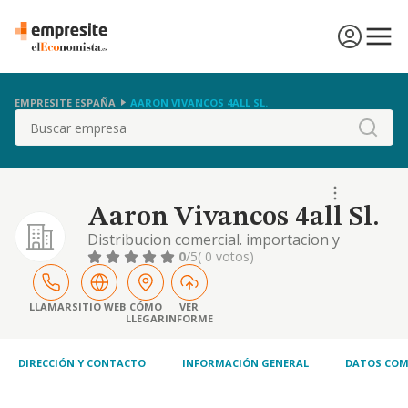
EMPRESITE ESPAÑA
AARON VIVANCOS 4ALL SL.
Buscar
Aaron Vivancos 4all Sl.
Distribucion comercial. importacion y
exportacion. servicios de ocio y
0
/5
( 0 votos)
entretenimiento. informacion y
comunicaciones
LLAMAR
SITIO WEB
CÓMO
VER
LLEGAR
INFORME
DIRECCIÓN Y CONTACTO
INFORMACIÓN GENERAL
DATOS COM