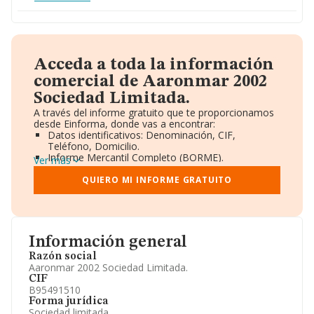
Acceda a toda la información
comercial de Aaronmar 2002
Sociedad Limitada.
A través del informe gratuito que te proporcionamos
desde Einforma, donde vas a encontrar:
Datos identificativos: Denominación, CIF,
Teléfono, Domicilio.
Informe Mercantil Completo (BORME).
Ver más
Gráficos de Evolución Ventas y Empleados.
Consejo de Administración y Administradores.
QUIERO MI INFORME GRATUITO
Directivos y Ejecutivos.
Accionistas.
Participaciones y Vinculaciones en otras empresas.
Artículos de prensa publicados sobre la empresa.
Información oficial y registral complementaria.
Información general
Razón social
Aaronmar 2002 Sociedad Limitada.
CIF
B95491510
Forma jurídica
Sociedad limitada