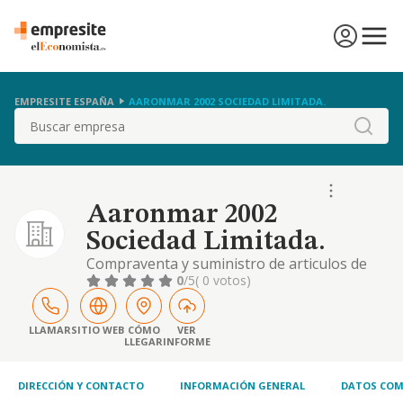
EMPRESITE ESPAÑA
AARONMAR 2002 SOCIEDAD LIMITADA.
Buscar
Aaronmar 2002
Sociedad Limitada.
Compraventa y suministro de articulos de
alimentacion bebidas y ultramarinos
0
/5
( 0 votos)
LLAMAR
SITIO WEB
CÓMO
VER
LLEGAR
INFORME
DIRECCIÓN Y CONTACTO
INFORMACIÓN GENERAL
DATOS COM