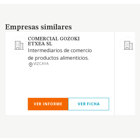
Empresas similares
Empresas similares
COMERCIAL GOZOKI
ETXEA SL
Intermediarios de comercio
C
de productos alimenticios.
v
VIZCAYA
VER INFORME
VER FICHA