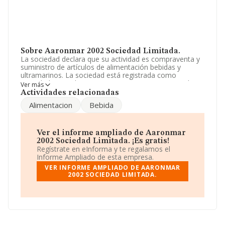
Sobre Aaronmar 2002 Sociedad Limitada.
La sociedad declara que su actividad es compraventa y
suministro de artículos de alimentación bebidas y
ultramarinos. La sociedad está registrada como
Sociedad Limitada. Tiene CNAE: 4639 - 'Comercio al por
Ver más
mayor, no especializado, de productos alimenticios,
Actividades relacionadas
bebidas y tabaco'. No realiza actividad de importación
Alimentacion
Bebida
y/o exportación.
La empresa española
Aaronmar 2002 Sociedad
Limitada
, CIF B95491510, está situada en Travesia C
Ver el informe ampliado de Aaronmar
Uribarri núm. 3, (48007), en el municipio de Bilbao, en
2002 Sociedad Limitada. ¡Es gratis!
Vizcaya, País Vasco.
Regístrate en eInforma y te regalamos el
Informe Ampliado de esta empresa.
En base a la información de la que dispone INFORMA
VER INFORME AMPLIADO DE AARONMAR
sobre 23.763 compañías, a nivel nacional la facturación
2002 SOCIEDAD LIMITADA.
asciende a 35.026 millones de euros y la media entre
todas las compañías es de 1 millón de euros de ventas.
En cuanto a la información relativa a la provincia de
Vizcaya, en la base de datos INFORMA constan 344
empresas, con ventas de 270 millones de euros. Como
información adicional de interés, la antigüedad alcanza