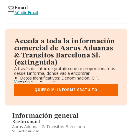
Email
Añadir Email
Acceda a toda la información
comercial de Aarus Aduanas
& Transitos Barcelona Sl.
(extinguida)
A través del informe gratuito que te proporcionamos
desde Einforma, donde vas a encontrar:
Datos identificativos: Denominación, CIF,
Ver más
Teléfono, Domicilio.
Informe Mercantil Completo (BORME).
QUIERO MI INFORME GRATUITO
Gráficos de Evolución Ventas y Empleados.
Consejo de Administración y Administradores.
Directivos y Ejecutivos.
Accionistas.
Participaciones y Vinculaciones en otras empresas.
Información general
Artículos de prensa publicados sobre la empresa.
Información oficial y registral complementaria.
Razón social
Aarus Aduanas & Transitos Barcelona
Sl. (extinguida)