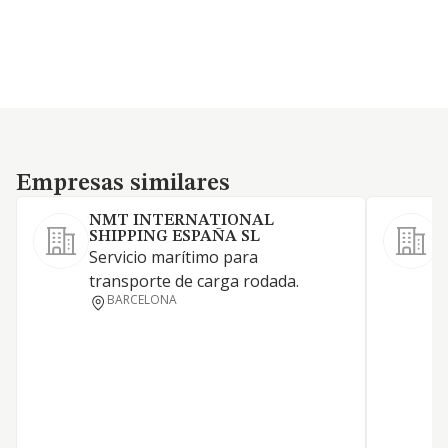
Empresas similares
Empresas similares
NMT INTERNATIONAL
SHIPPING ESPAÑA SL
A
Servicio marítimo para
t
transporte de carga rodada.
m
BARCELONA
s
m
d
e