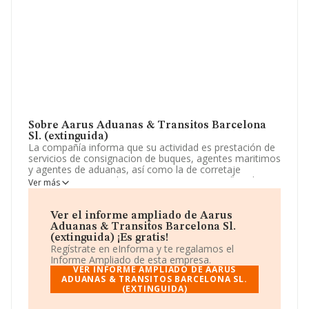
Sobre Aarus Aduanas & Transitos Barcelona
Sl. (extinguida)
La compañía informa que su actividad es prestación de
servicios de consignacion de buques, agentes maritimos
y agentes de aduanas, así como la de corretaje
maritimo, agentes de servicios transitarios y fletadores.
Ver más
La empresa aparece inscrita en el Registro Mercantil
como Sociedad Limitada. Su actividad CNAE es
'Actividades anexas al transporte marítimo y por vías
Ver el informe ampliado de Aarus
navegables interiores' con código 5222. La sociedad no
Aduanas & Transitos Barcelona Sl.
tiene actividad en mercados exteriores.
(extinguida) ¡Es gratis!
Regístrate en eInforma y te regalamos el
En el último año el número de empleados ha
Informe Ampliado de esta empresa.
permanecido igual y atendiendo a los datos disponibles
VER INFORME AMPLIADO DE AARUS
en INFORMA, el número de empleados de la compañía
ADUANAS & TRANSITOS BARCELONA SL.
(EXTINGUIDA)
ha estado por debajo de la media de sector.