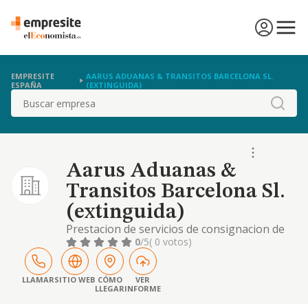
EMPRESITE
AARUS ADUANAS & TRANSITOS BARCELONA SL.
ESPAÑA
(EXTINGUIDA)
Buscar
Aarus Aduanas &
Transitos Barcelona Sl.
(extinguida)
Prestacion de servicios de consignacion de
buques, agentes maritimos y agentes de
0
/5
( 0 votos)
aduanas, asi como la de corretaje maritimo,
agentes de servicios transitarios y fletadores
LLAMAR
SITIO WEB
CÓMO
VER
LLEGAR
INFORME