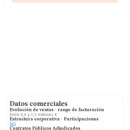
Para ponerse en contacto con sus oficinas, la empresa
facilita el número de teléfono 932232194.
La sociedad española
Aarus Aduanas & Transitos
Barcelona S.L. (extinguida)
, NIF B63473920, tiene su
domicilio social establecido en Calle Moll Princep
D'espanya núm. 4 Ed Tersaco, (08039), en el municipio
de Barcelona, Cataluña.
En base a la información de la que dispone INFORMA
sobre 2.908 compañías, en el ámbito nacional la
facturación alcanza la cifra de 5.485 millones de euros y
se estima que el promedio de la facturación entre todas
las empresas es de 1 millón de euros. Con el fin de
ampliar la información relativa a las compañías, la
antigüedad alcanza los 20 años desde la constitución.
La media de empleados de las empresas es de 6.
Datos comerciales
Evolución de ventas - rango de facturación
Entre 0,6 y 1,5 millones €
Estructura corporativa - Participaciones
NO
Contratos Públicos Adjudicados