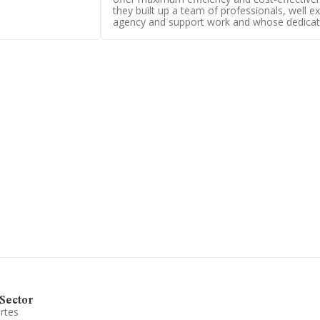
Instalaciones
they built up a team of professionals, well ex
os en el ranking
agency and support work and whose dedicat
rus.com
.
Limitada
, CIF
(43004), en el
ertenecientes al
498 millones de
ros de ventas en
ragona), en la
24 de hasta 131
 relativa al
de antigüedad
da
está
je, servicios
aduanas. Se ha
En cuanto a la
 frente al 2023.
Sector
rtes