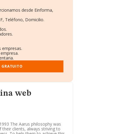
porcionamos desde Einforma,
F, Teléfono, Domicilio.
dos.
adores.
as empresas.
a empresa.
entaria.
E GRATUITO
gina web
e 1993 The Aarus philosophy was
their clients, always striving to
ess. To help them to achieve this,