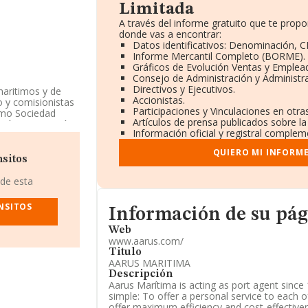
Limitada
A través del informe gratuito que te pro
donde vas a encontrar:
Datos identificativos: Denominación, CI
Informe Mercantil Completo (BORME).
Gráficos de Evolución Ventas y Emplea
Consejo de Administración y Administr
Directivos y Ejecutivos.
maritimos y de
Accionistas.
o y comisionistas
Participaciones y Vinculaciones en otr
como Sociedad
Artículos de prensa publicados sobre l
arítimo y por vías
Información oficial y registral complem
s exteriores.
QUIERO MI INFORM
especto al 2023 y
sitos
o de empleados
 de esta
ndo a los niveles
Informacion de su página web
NSITOS
a retrocedido 91
Información de su pá
n algunas de las
Web
s Sociedad
www.aarus.com/
etras de ella se
Titulo
r-carro&millan
AARUS MARITIMA
de la posición
Descripción
icionadas las
Aarus Marítima is acting as port agent sinc
onsultorio
simple: To offer a personal service to each of 
or que las
offer maximum efficiency and cost-effectiven