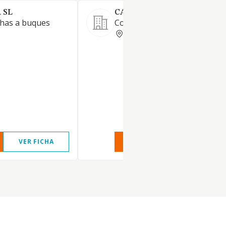
 SL
CARALB MARITIMA SA
chas a buques
Consignatarios de buques.
TARRAGONA
VER FICHA
VER INFORME
VER FIC