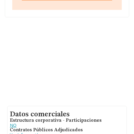
(41001), Sevilla, Andalucía.
Con los datos a disposición de INFORMA sobre 28.030
empresas pertenecientes al sector, en el ámbito
nacional la facturación alcanza la cifra de 6.290 millones
de euros y se calcula un promedio de facturación de
224 mil euros entre todas las compañías. Teniendo en
cuenta la información sobre Sevilla, en la base de datos
INFORMA constan 1173 empresas, cuyas ventas han
obtenido los 113 millones de euros. Como información
adicional de interés, los empleados de media son 2. La
antigüedad alcanza los 14 años desde la constitución.
Datos comerciales
Estructura corporativa - Participaciones
NO
Contratos Públicos Adjudicados