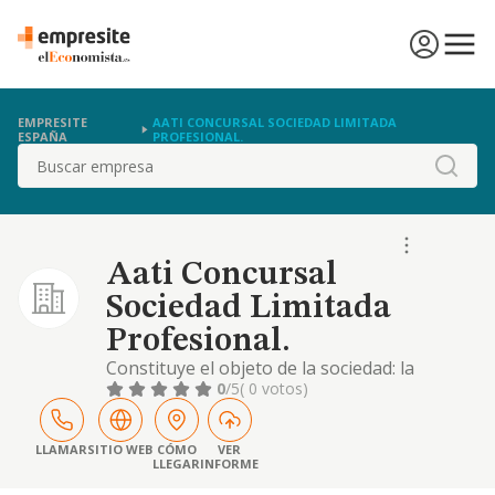
EMPRESITE
AATI CONCURSAL SOCIEDAD LIMITADA
ESPAÑA
PROFESIONAL.
Buscar
Aati Concursal
Sociedad Limitada
Profesional.
Constituye el objeto de la sociedad: la
actividad propia de los profesionales de la
0
/5
( 0 votos)
abogacía y de la economía, en particular en
relación con la administración concursal y
concursos de acreedores. cnae: 7490. el
LLAMAR
SITIO WEB
CÓMO
VER
LLEGAR
INFORME
objeto social podrá desarrollarse mediante
su participación en otras sociedades