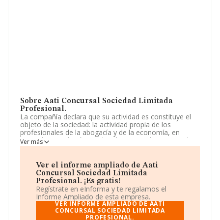
Sobre Aati Concursal Sociedad Limitada
Profesional.
La compañía declara que su actividad es constituye el
objeto de la sociedad: la actividad propia de los
profesionales de la abogacía y de la economía, en
particular en relación con la administración concursal y
Ver más
concursos de acreedores. cnae: 7490. el objeto social
podrá desarrollarse mediante su participación en otras
sociedades profesion. La empresa es una Sociedad
Ver el informe ampliado de Aati
Limitada. La actividad de referencia CNAE corresponde
Concursal Sociedad Limitada
a 'Actividades jurídicas', cuyo Código es 6910. No realiza
Profesional. ¡Es gratis!
actividad de importación y/o exportación.
Regístrate en eInforma y te regalamos el
Informe Ampliado de esta empresa.
La compañía
Aati Concursal Sociedad Limitada
VER INFORME AMPLIADO DE AATI
Profesional
CONCURSAL SOCIEDAD LIMITADA
, con número de identificación fiscal
PROFESIONAL.
B90405606, está situada en Calle Monsalves núm. 15,