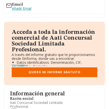
Email
Añadir Email
Acceda a toda la información
comercial de Aati Concursal
Sociedad Limitada
Profesional.
A través del informe gratuito que te proporcionamos
desde Einforma, donde vas a encontrar:
Datos identificativos: Denominación, CIF,
Ver más
Teléfono, Domicilio.
Informe Mercantil Completo (BORME).
QUIERO MI INFORME GRATUITO
Gráficos de Evolución Ventas y Empleados.
Consejo de Administración y Administradores.
Directivos y Ejecutivos.
Accionistas.
Participaciones y Vinculaciones en otras empresas.
Información general
Artículos de prensa publicados sobre la empresa.
Información oficial y registral complementaria.
Razón social
Aati Concursal Sociedad Limitada
Profesional.