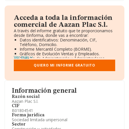
Acceda a toda la información
comercial de Aazan Plac S.l.
A través del informe gratuito que te proporcionamos
desde Einforma, donde vas a encontrar:
Datos identificativos: Denominación, CIF,
Teléfono, Domicilio.
Informe Mercantil Completo (BORME).
Gráficos de Evolución Ventas y Empleados.
Ver más
Consejo de Administración y Administradores.
Directivos y Ejecutivos.
QUIERO MI INFORME GRATUITO
Accionistas.
Participaciones y Vinculaciones en otras empresas.
Artículos de prensa publicados sobre la empresa.
Información oficial y registral complementaria.
Información general
Razón social
Aazan Plac S.l.
CIF
B01804541
Forma jurídica
Sociedad limitada unipersonal
Sector
Construcción y actividades