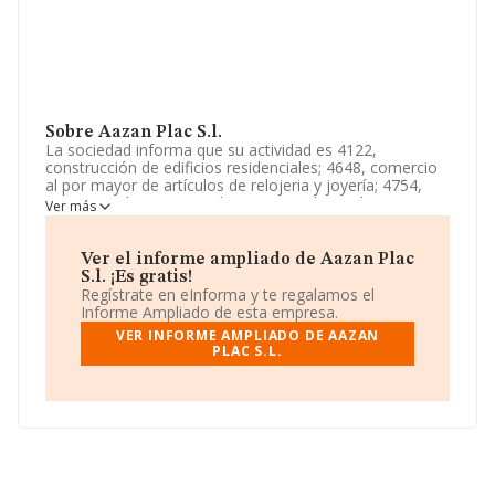
Sobre Aazan Plac S.l.
La sociedad informa que su actividad es 4122,
construcción de edificios residenciales; 4648, comercio
al por mayor de artículos de relojeria y joyería; 4754,
comercio al por menor de aparatos electrodomesticos
Ver más
en establecimientos especializados etc. La empresa
aparece inscrita en el Registro Mercantil como Sociedad
Limitada. Su actividad CNAE es '%cnae%' con código
Ver el informe ampliado de Aazan Plac
4102. La sociedad no tiene actividad en mercados
S.l. ¡Es gratis!
exteriores.
Regístrate en eInforma y te regalamos el
Informe Ampliado de esta empresa.
La sociedad
Aazan Plac S.L
, B01804541, está situada
VER INFORME AMPLIADO DE AAZAN
en Plaza Ribera núm. 2 P. 5 Pta. 2, (08110), Montcada I
PLAC S.L.
Reixac, en Barcelona, Cataluña.
Con los datos a disposición de INFORMA sobre 6.178
empresas pertenecientes al sector, la facturación en el
ámbito nacional alcanza los 10.419 millones de euros y
el promedio de la facturación de ventas entre todas las
compañías asciende a los 1 millón de euros. Por último,
con el fin de ampliar la información relativa al ámbito de