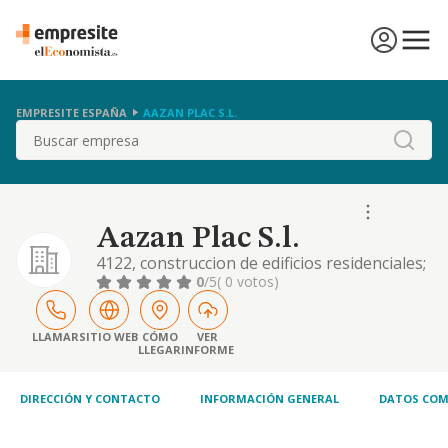
EMPRESITE ESPAÑA
AAZAN PLAC S.L.
Buscar
Aazan Plac S.l.
4122, construccion de edificios residenciales;
4648, comercio al por mayor de articulos de
0
/5
( 0 votos)
relojeria y joyeria; 4754, comercio al por
menor de aparatos electrodomesticos en
establecimientos especializados etc
LLAMAR
SITIO WEB
CÓMO
VER
LLEGAR
INFORME
DIRECCIÓN Y CONTACTO
INFORMACIÓN GENERAL
DATOS COM