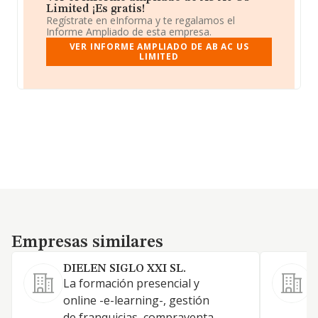
Limited ¡Es gratis!
Regístrate en eInforma y te regalamos el
Informe Ampliado de esta empresa.
VER INFORME AMPLIADO DE AB AC US
LIMITED
Empresas similares
Empresas similares
DIELEN SIGLO XXI SL.
La formación presencial y
D
online -e-learning-, gestión
C
de franquicias, compraventa
O