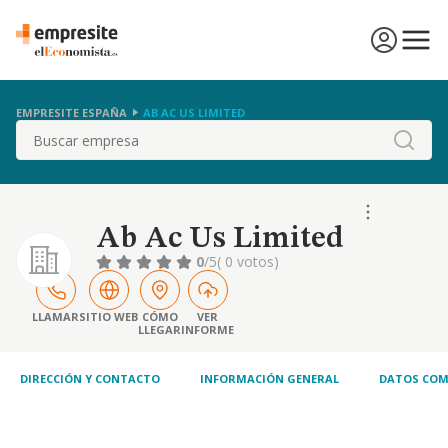
EMPRESITE ESPAÑA
AB AC US LIMITED
Buscar
Ab Ac Us Limited
0
/5
( 0 votos)
LLAMAR
SITIO WEB
CÓMO
VER
LLEGAR
INFORME
DIRECCIÓN Y CONTACTO
INFORMACIÓN GENERAL
DATOS COM