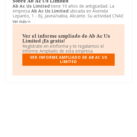
Sobre Ab Ac Us Limited
Ab Ac Us Limited
tiene 19 años de antigüedad. La
empresa
Ab Ac Us Limited
ubicada en Avenida
Lepanto, 1 - BJ, Javea/xabia, Alicante. Su actividad CNAE
está definida como 6220 - Actividades de consultoría
Ver más
informática y gestión de instalaciones informáticas. La
forma jurídica de
Ab Ac Us Limited
es Otras entidades
extranjeras.
Ver el informe ampliado de Ab Ac Us
Limited ¡Es gratis!
Regístrate en eInforma y te regalamos el
Informe Ampliado de esta empresa.
VER INFORME AMPLIADO DE AB AC US
LIMITED