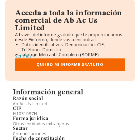
Acceda a toda la información
comercial de Ab Ac Us
Limited
A través del informe gratuito que te proporcionamos
desde Einforma, donde vas a encontrar:
Datos identificativos: Denominación, CIF,
Teléfono, Domicilio.
Informe Mercantil Completo (BORME).
Ver más
Gráficos de Evolución Ventas y Empleados.
Consejo de Administración y Administradores.
QUIERO MI INFORME GRATUITO
Directivos y Ejecutivos.
Accionistas.
Participaciones y Vinculaciones en otras empresas.
Artículos de prensa publicados sobre la empresa.
Información oficial y registral complementaria.
Información general
Razón social
Ab Ac Us Limited
CIF
N1031087H
Forma jurídica
Otras entidades extranjeras
Sector
Comunicaciones
Fecha de constitución