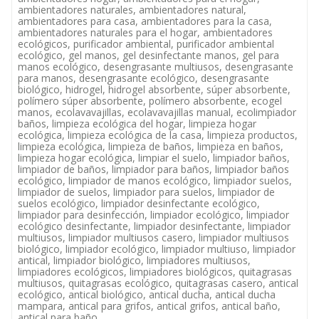
ambientadores naturales, ambientadores natural,
ambientadores para casa, ambientadores para la casa,
ambientadores naturales para el hogar, ambientadores
ecológicos, purificador ambiental, purificador ambiental
ecológico, gel manos, gel desinfectante manos, gel para
manos ecológico, desengrasante multiusos, desengrasante
para manos, desengrasante ecológico, desengrasante
biológico, hidrogel, hidrogel absorbente, súper absorbente,
polímero súper absorbente, polímero absorbente, ecogel
manos, ecolavavajillas, ecolavavajillas manual, ecolimpiador
baños, limpieza ecológica del hogar, limpieza hogar
ecológica, limpieza ecológica de la casa, limpieza productos,
limpieza ecológica, limpieza de baños, limpieza en baños,
limpieza hogar ecológica, limpiar el suelo, limpiador baños,
limpiador de baños, limpiador para baños, limpiador baños
ecológico, limpiador de manos ecológico, limpiador suelos,
limpiador de suelos, limpiador para suelos, limpiador de
suelos ecológico, limpiador desinfectante ecológico,
limpiador para desinfección, limpiador ecológico, limpiador
ecológico desinfectante, limpiador desinfectante, limpiador
multiusos, limpiador multiusos casero, limpiador multiusos
biológico, limpiador ecológico, limpiador multiuso, limpiador
antical, limpiador biológico, limpiadores multiusos,
limpiadores ecológicos, limpiadores biológicos, quitagrasas
multiusos, quitagrasas ecológico, quitagrasas casero, antical
ecológico, antical biológico, antical ducha, antical ducha
mampara, antical para grifos, antical grifos, antical baño,
antical para baño