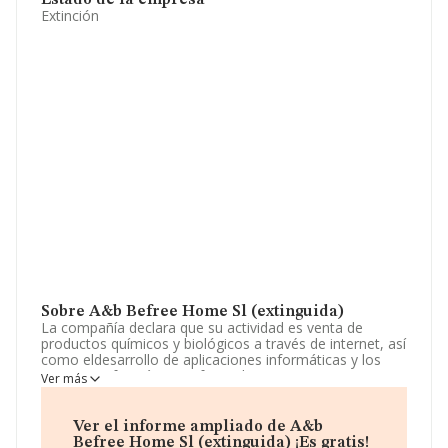
Estado de la empresa
Extinción
Sobre A&b Befree Home Sl (extinguida)
La compañía declara que su actividad es venta de
productos químicos y biológicos a través de internet, así
como eldesarrollo de aplicaciones informáticas y los
servicios informáticos a favor de terceros. La empresa
Ver más
está registrada como Sociedad Limitada. Su actividad
CNAE es 'Comercio al por menor por correspondencia o
internet' con código 4791. La compañía no tiene
Ver el informe ampliado de A&b
actividad en mercados exteriores.
Befree Home Sl (extinguida) ¡Es gratis!