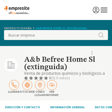
EMPRESITE ESPAÑA
A&B BEFREE HOME SL (EXTINGUIDA)
Buscar
A&b Befree Home Sl
(extinguida)
Venta de productos químicos y biológicos a
través de internet, asi como eldesarrollo de
0
/5
( 0 votos)
aplicaciones informáticas y los servicios
informáticos a favor de terceros
LLAMAR
SITIO WEB
CÓMO
VER
LLEGAR
INFORME
DIRECCIÓN Y CONTACTO
INFORMACIÓN GENERAL
DATOS COM