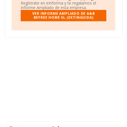
Regístrate en eInforma y te regalamos el
Para saber más puedes acceder a su página web en
Informe Ampliado de esta empresa.
este enlace
www.befreehome.com
.
VER INFORME AMPLIADO DE A&B
BEFREE HOME SL (EXTINGUIDA)
La empresa
A&b Befree Home S.L (extinguida)
,
B01474907, está situada en Calle Paduleta Esq Cl Jundiz.
Pq Indu, (01015), Vitoria-gasteiz, en Álava, País Vasco.
En relación con el sector y disponiendo de los datos de
hasta 11.706 empresas, la facturación en el ámbito
nacional alcanza los 2.892 millones de euros y se estima
que el promedio de la facturación entre todas las
empresas es de 247 mil euros. Finalmente, para
completar los datos de sector, en 2016, la media de
empleados de las empresas es de 1. La antigüedad
desde la constitución es de 8 años.