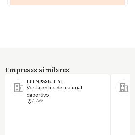
Empresas similares
Empresas similares
FITNESSBIT SL
Venta online de material
s
deportivo.
t
ALAVA
y