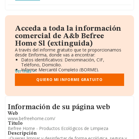
Acceda a toda la información
comercial de A&b Befree
Home Sl (extinguida)
A través del informe gratuito que te proporcionamos
desde Einforma, donde vas a encontrar:
Datos identificativos: Denominación, CIF,
Teléfono, Domicilio.
Informe Mercantil Completo (BORME).
Ver más
Gráficos de Evolución Ventas y Empleados.
Consejo de Administración y Administradores.
QUIERO MI INFORME GRATUITO
Directivos y Ejecutivos.
Accionistas.
Participaciones y Vinculaciones en otras empresas.
Artículos de prensa publicados sobre la empresa.
Informacion de su página web
Información oficial y registral complementaria.
Información de su página web
Web
www.befreehome.com/
Titulo
Befree Home - Productos Ecológicos de Limpieza
Descripción
¿Quieres limpiar y desinfectar de forma ecológica, segura y