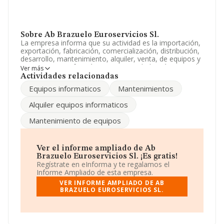
Sobre Ab Brazuelo Euroservicios Sl.
La empresa informa que su actividad es la importación,
exportación, fabricación, comercialización, distribución,
desarrollo, mantenimiento, alquiler, venta, de equipos y
componentes informáticos. La sociedad está registrada
Ver más
como Sociedad Limitada. Su CNAE corresponde a 2620
Actividades relacionadas
con código 'Fabricación de ordenadores y equipos
Equipos informaticos
Mantenimientos
periféricos'. La empresa no tiene actividad en mercados
exteriores.
Alquiler equipos informaticos
La compañía
Ab Brazuelo Euroservicios S.L
, CIF
Mantenimiento de equipos
B83814004, se encuentra en Calle Corregidor Mendo
De Zuñiga núm. 5, (28030), Madrid, Madrid.
En base a la información de la que dispone INFORMA
Ver el informe ampliado de Ab
sobre 990 compañías, en el ámbito nacional la
Brazuelo Euroservicios Sl. ¡Es gratis!
facturación alcanza la cifra de 252 millones de euros y
Regístrate en eInforma y te regalamos el
se estima que el promedio de la facturación entre todas
Informe Ampliado de esta empresa.
las empresas es de 254 mil euros. Respecto a la
VER INFORME AMPLIADO DE AB
información de la provincia (hablamos de Madrid), en la
BRAZUELO EUROSERVICIOS SL.
base de datos de INFORMA aparecen 274 empresas,
con ventas de 19 millones de euros. Por último, con el
fin de ampliar la información relativa al ámbito de la
empresa, la antigüedad desde la constitución es de 19