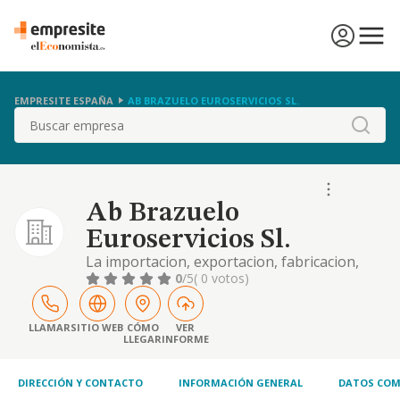
EMPRESITE ESPAÑA
AB BRAZUELO EUROSERVICIOS SL.
Buscar
Ab Brazuelo
Euroservicios Sl.
La importacion, exportacion, fabricacion,
comercializacion, distribucion, desarrollo,
0
/5
( 0 votos)
mantenimiento, alquiler, venta, de equipos y
componentes informaticos
LLAMAR
SITIO WEB
CÓMO
VER
LLEGAR
INFORME
DIRECCIÓN Y CONTACTO
INFORMACIÓN GENERAL
DATOS COM