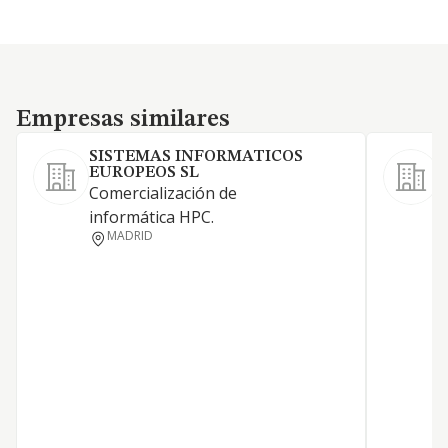
Empresas similares
Empresas similares
SISTEMAS INFORMATICOS
EUROPEOS SL
Comercialización de
L
informática HPC.
v
MADRID
i
p
e
i
c
m
C