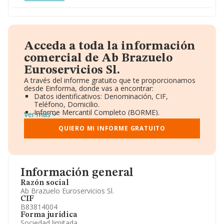
Acceda a toda la información
comercial de Ab Brazuelo
Euroservicios Sl.
A través del informe gratuito que te proporcionamos
desde Einforma, donde vas a encontrar:
Datos identificativos: Denominación, CIF,
Teléfono, Domicilio.
Informe Mercantil Completo (BORME).
Ver más
Gráficos de Evolución Ventas y Empleados.
Consejo de Administración y Administradores.
QUIERO MI INFORME GRATUITO
Directivos y Ejecutivos.
Accionistas.
Participaciones y Vinculaciones en otras empresas.
Artículos de prensa publicados sobre la empresa.
Información oficial y registral complementaria.
Información general
Razón social
Ab Brazuelo Euroservicios Sl.
CIF
B83814004
Forma jurídica
Sociedad limitada