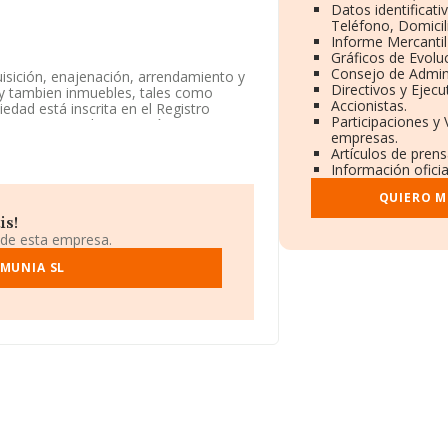
Datos identificat
Teléfono, Domicil
Informe Mercanti
Gráficos de Evolu
Consejo de Admini
uisición, enajenación, arrendamiento y
Directivos y Ejecu
s y tambien inmuebles, tales como
Accionistas.
iedad está inscrita en el Registro
Participaciones y 
NAE corresponde a 'Gestión y
empresas.
. La sociedad no tiene actividad en
Artículos de pren
Información oficia
Calle Bethencourt Alfonso núm. 33,
QUIERO M
is!
.850 empresas, en el ámbito nacional la
 de esta empresa.
ia entre todas las compañías es de 160
a la provincia de Santa Cruz De
OMUNIA SL
sas, con ventas en el año 2020 de 112
or, en 2020, la media de empleados es
.