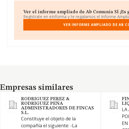
Ver el informe ampliado de Ab Comunia Sl ¡Es g
Regístrate en eInforma y te regalamos el Informe Ampl
VER INFORME AMPLIADO DE AB C
Empresas similares
Empresas similares
RODRIGUEZ PEREZ &
FI
RODRIGUEZ PEÑA
LI
ADMINISTRADORES DE FINCAS
LA
S.L.
PO
Constituye el objeto de la
EN
compañía el siguiente: -La