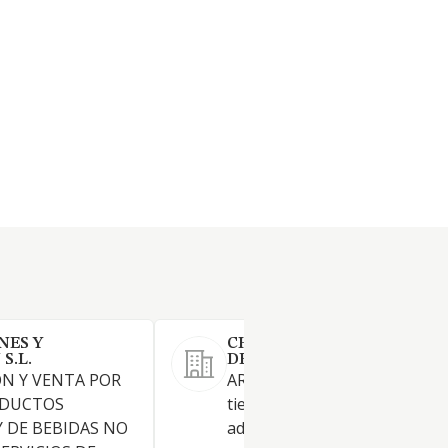
NES Y
CH ASESORIA Y CORREDUR
S.L.
DE SEGUROS SL.
ON Y VENTA POR
ARTICULO 2. OBJETO: La soci
ODUCTOS
tiene por objeto: La
Y DE BEBIDAS NO
administración de fincas, rúst