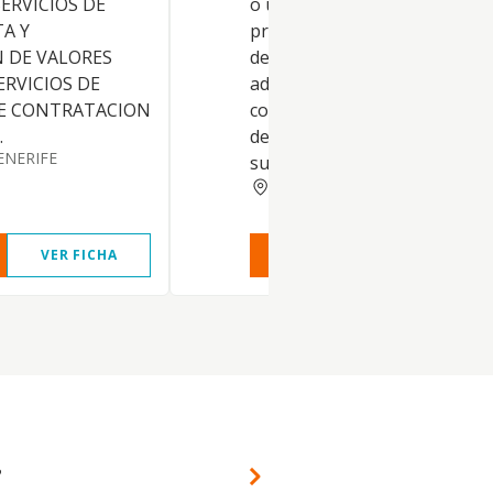
ERVICIOS DE
o urbanas, e intermediación e
A Y
prestación de servicios auxili
 DE VALORES
de colaboración para la
ERVICIOS DE
administración de Fincas. La
DE CONTRATACION
constitución y puesta en mar
.
de Comunidades de Propietar
ENERIFE
subcomunidades en las
SANTA CRUZ TENERIFE
VER FICHA
VER INFORME
VER FIC
?