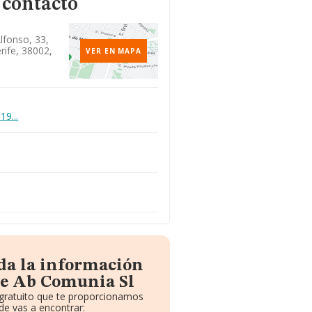
 contacto
lfonso, 33,
rife, 38002,
VER EN MAPA
19...
da la información
de Ab Comunia Sl
 gratuito que te proporcionamos
e vas a encontrar: