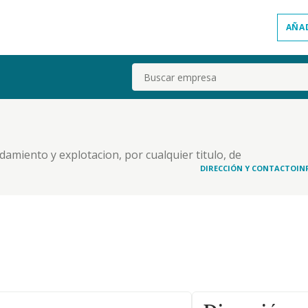
AÑA
Buscar
damiento y explotacion, por cualquier titulo, de
ales como fincas rusticas o urbanas, asi como
DIRECCIÓN Y CONTACTO
IN