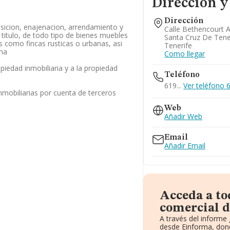
Dirección y
Dirección
isicion, enajenacion, arrendamiento y
Calle Bethencourt A
 titulo, de todo tipo de bienes muebles
Santa Cruz De Tene
s como fincas rusticas o urbanas, asi
Tenerife
cha
Como llegar
opiedad inmobiliaria y a la propiedad
Teléfono
619...
Ver teléfono 6
nmobiliarias por cuenta de terceros
Web
Añadir Web
Email
Añadir Email
Acceda a to
comercial 
A través del informe
desde Einforma, dond