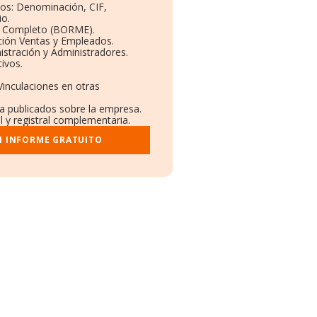
ivos: Denominación, CIF,
io.
l Completo (BORME).
ción Ventas y Empleados.
stración y Administradores.
tivos.
Vinculaciones en otras
sa publicados sobre la empresa.
l y registral complementaria.
I INFORME GRATUITO