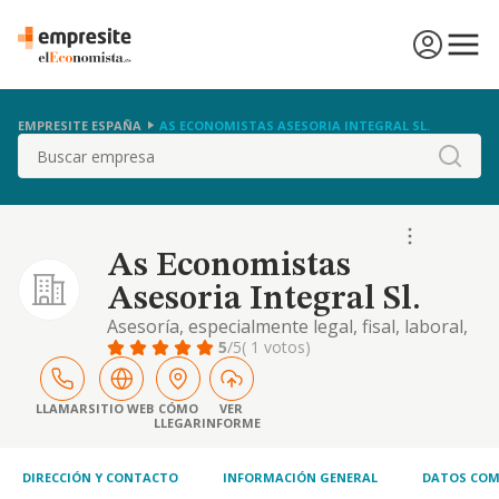
EMPRESITE ESPAÑA
AS ECONOMISTAS ASESORIA INTEGRAL SL.
Buscar
As Economistas
Asesoria Integral Sl.
Asesoría, especialmente legal, fisal, laboral,
contable, mercantil y financiero.
5
/5
( 1 votos)
administración concursal. estudios y
proyectos económico-financierosy jurídicos.
impartir cursos, coloquios y colaborar en
LLAMAR
SITIO WEB
CÓMO
VER
LLEGAR
INFORME
medios de comunicación. alquilar bienes
inmuebles
DIRECCIÓN Y CONTACTO
INFORMACIÓN GENERAL
DATOS COM