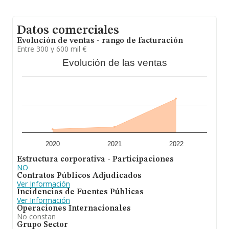
Con el fin de ampliar la información relativa a las
compañías, la antigüedad alcanza los 19 años desde la
constitución. La media de empleados de las empresas
Datos comerciales
es de 3.
Evolución de ventas - rango de facturación
Entre 300 y 600 mil €
Evolución de las ventas
2020
2021
2022
Estructura corporativa - Participaciones
NO
Contratos Públicos Adjudicados
Ver Información
Incidencias de Fuentes Públicas
Ver Información
Operaciones Internacionales
No constan
Grupo Sector