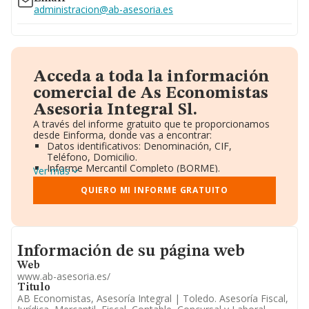
administracion@ab-asesoria.es
Acceda a toda la información
comercial de As Economistas
Asesoria Integral Sl.
A través del informe gratuito que te proporcionamos
desde Einforma, donde vas a encontrar:
Datos identificativos: Denominación, CIF,
Teléfono, Domicilio.
Informe Mercantil Completo (BORME).
Ver más
Gráficos de Evolución Ventas y Empleados.
Consejo de Administración y Administradores.
QUIERO MI INFORME GRATUITO
Directivos y Ejecutivos.
Accionistas.
Participaciones y Vinculaciones en otras empresas.
Artículos de prensa publicados sobre la empresa.
Informacion de su página web
Información oficial y registral complementaria.
Información de su página web
Web
www.ab-asesoria.es/
Titulo
AB Economistas, Asesoría Integral | Toledo. Asesoría Fiscal,