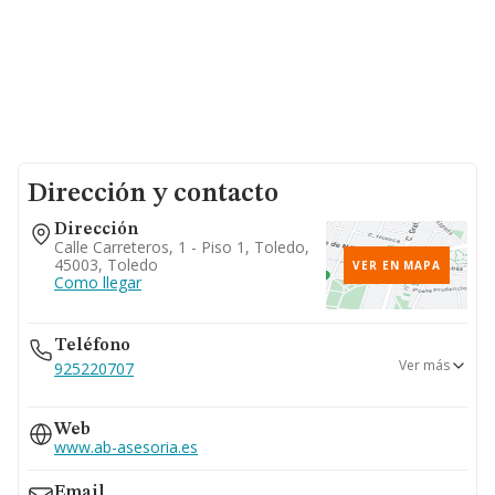
Dirección y contacto
Dirección
Calle Carreteros, 1 - Piso 1, Toledo,
45003, Toledo
VER EN MAPA
Como llegar
Teléfono
Ver más
925220707
925620510
Web
925255202
www.ab-asesoria.es
600...
Ver teléfono 600...
Email