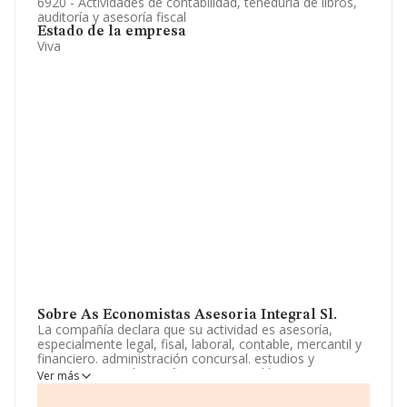
6920 - Actividades de contabilidad, teneduría de libros,
auditoría y asesoría fiscal
Estado de la empresa
Viva
Sobre As Economistas Asesoria Integral Sl.
La compañía declara que su actividad es asesoría,
especialmente legal, fisal, laboral, contable, mercantil y
financiero. administración concursal. estudios y
proyectos económico-financierosy jurídicos. impartir
Ver más
cursos, coloquios y colaborar en medios de
comunicación. alquilar bienes inmuebles. La sociedad