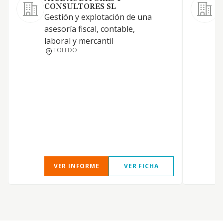
CONSULTORES SL
A
Gestión y explotación de una
asesoría fiscal, contable,
laboral y mercantil
E
TOLEDO
Y
E
A
VER INFORME
VER FICHA