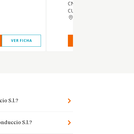
CNAE 8553. LA REALIZACION
CURSOS DE RECICLAJE, ETC
BARCELONA
VER FICHA
VER INFORME
VER FIC
io S.l.?
nduccio S.l.?