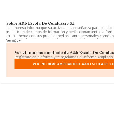
Sobre A&b Escola De Conduccio S.l.
La empresa informa que su actividad es enseñanza para conducci
imparticion de cursos de formación y perfeccionamiento. la forma
directamente con sus propios medios, tanto personales como mat
inscrita en el Registro Mercantil como Sociedad Limitada. Su act
Ver más
las escuelas de conducción y pilotaje' con código 8553. La compa
mercados exteriores.
Ver el informe ampliado de A&b Escola De Conduccio
La empresa española
A&b Escola de Conduccio S.L
, CIF B4276
Regístrate en eInforma y te regalamos el Informe Ampliado
establecido en Calle Nadal núm. 28, (08030), en el municipio de 
VER INFORME AMPLIADO DE A&B ESCOLA DE CO
En relación con el sector y disponiendo de los datos de hasta 4.7
la facturación asciende a 564 millones de euros y el promedio de 
todas las compañías asciende a los 119 mil euros. Por último, con 
información relativa al ámbito de la empresa, la media de emplea
desde la constitución es de 20 años.