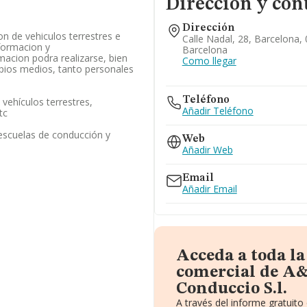
Dirección y con
Dirección
n de vehiculos terrestres e
Calle Nadal, 28, Barcelona,
formacion y
Barcelona
macion podra realizarse, bien
Como llegar
pios medios, tanto personales
Teléfono
vehículos terrestres,
Añadir Teléfono
tc
 escuelas de conducción y
Web
Añadir Web
Email
Añadir Email
Acceda a toda l
comercial de A&
Conduccio S.l.
A través del informe gratuit