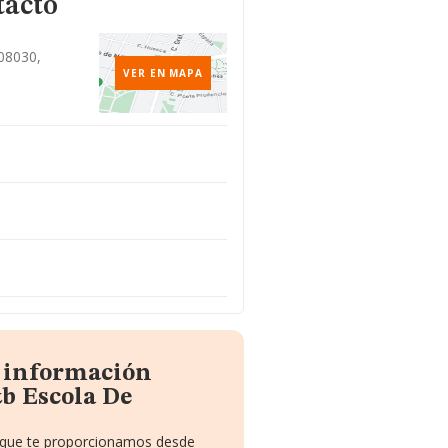
tacto
 08030,
VER EN MAPA
a información
b Escola De
o que te proporcionamos desde