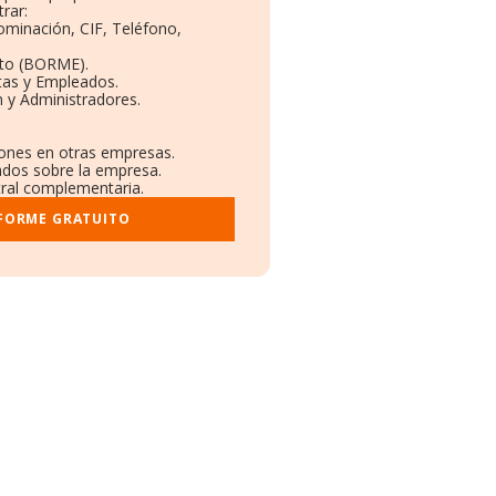
rar:
ominación, CIF, Teléfono,
eto (BORME).
tas y Empleados.
 y Administradores.
iones en otras empresas.
cados sobre la empresa.
stral complementaria.
NFORME GRATUITO