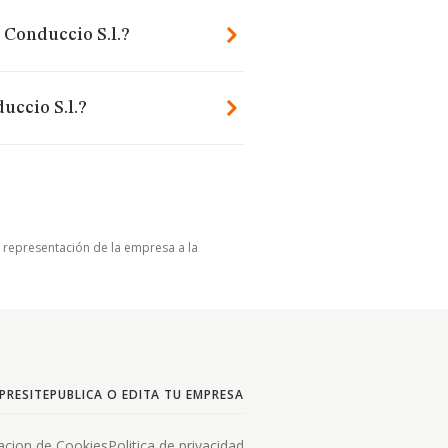
 Conduccio S.l.?
uccio S.l.?
u representación de la empresa a la
PRESITE
PUBLICA O EDITA TU EMPRESA
acion de Cookies
Politica de privacidad