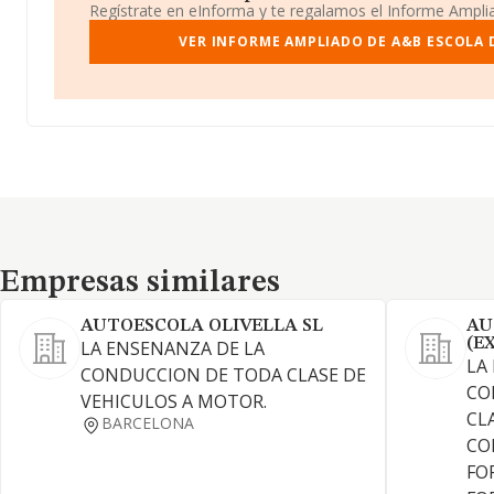
Regístrate en eInforma y te regalamos el Informe Ampl
VER INFORME AMPLIADO DE A&B ESCOLA 
Empresas similares
Empresas similares
AUTOESCOLA OLIVELLA SL
AU
(E
LA ENSENANZA DE LA
LA
CONDUCCION DE TODA CLASE DE
CO
VEHICULOS A MOTOR.
CL
BARCELONA
CO
FO