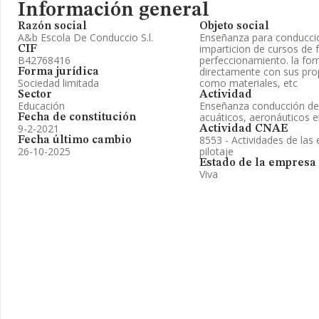
Información general
Razón social
Objeto social
A&b Escola De Conduccio S.l.
Enseñanza para conduccio
imparticion de cursos de 
CIF
B42768416
perfeccionamiento. la for
directamente con sus pro
Forma jurídica
Sociedad limitada
como materiales, etc
Sector
Actividad
Educación
Enseñanza conducción de 
acuáticos, aeronáuticos e
Fecha de constitución
9-2-2021
Actividad CNAE
8553 - Actividades de las
Fecha último cambio
26-10-2025
pilotaje
Estado de la empresa
Viva