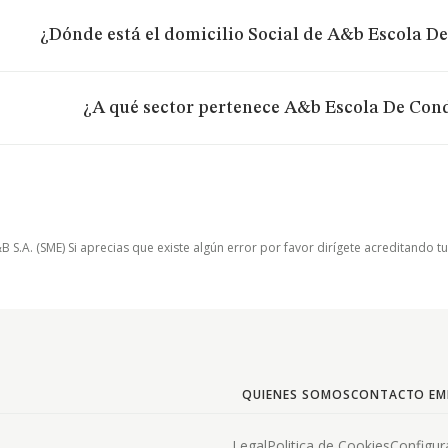
¿Dónde está el domicilio Social de A&b Escola De
¿A qué sector pertenece A&b Escola De Cond
.A. (SME) Si aprecias que existe algún error por favor dirígete acreditando t
QUIENES SOMOS
CONTACTO EM
Legal
Politica de Cookies
Configur