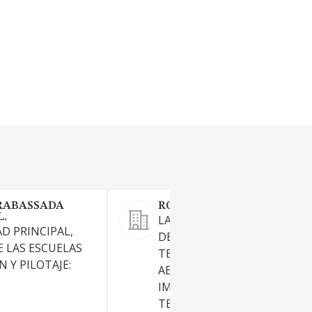
RABASSADA
ROAD SCHOOL SL
L.
LA ENSEÑANZA DE CONDUC
D PRINCIPAL,
DE TODO TIPO DE VEHICUL
E LAS ESCUELAS
TERRESTRES, ACUATICOS,
 Y PILOTAJE:
AERONAUTICOS, ETC
IMPARTIENDO TANTO CLAS
TEORICAS COMO PRACTICAS