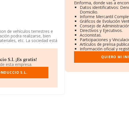
Einforma, donde vas a encont
Datos identificativos: Den
Domicilio.
Informe Mercantil Compl
Gráficos de Evolución Ven
Consejo de Administración
Directivos y Ejecutivos.
on de vehículos terrestres e
Accionistas.
ción podra realizarse, bien
Participaciones y Vinculac
eriales, etc. La sociedad está
Artículos de prensa publi
ividad CNAE es 'Actividades de
Información oficial y regi
ñía no tiene actividad en
QUIERO MI I
 S.l. ¡Es gratis!
8416, tiene su domicilio social
 de esta empresa.
Barcelona, Cataluña.
NDUCCIO S.L.
19 empresas, a nivel nacional
la facturación de ventas entre
el fin de ampliar la
dos es de 2; la antigüedad