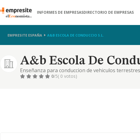
INFORMES DE EMPRESAS
DIRECTORIO DE EMPRESAS
EMPRESITE ESPAÑA
A&B ESCOLA DE CONDUCCIO S.L.
A&b Escola De Conduc
Enseñanza para conduccion de vehiculos terrestres
perfeccionamiento. la formacion podra realizarse, 
0
/5
( 0 votos)
personales como materiales, etc