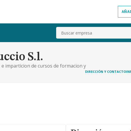
AÑA
Buscar
cio S.l.
 e imparticion de cursos de formacion y
bien directamente con sus propios medios, tanto
DIRECCIÓN Y CONTACTO
IN