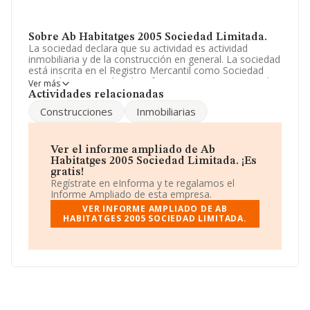
Sobre Ab Habitatges 2005 Sociedad Limitada.
La sociedad declara que su actividad es actividad
inmobiliaria y de la construcción en general. La sociedad
está inscrita en el Registro Mercantil como Sociedad
Limitada. La actividad de referencia CNAE corresponde
Ver más
a '%cnae%', cuyo Código es 4101. La empresa no tiene
Actividades relacionadas
actividad en mercados exteriores.
Construcciones
Inmobiliarias
La empresa
Ab Habitatges 2005 Sociedad Limitada
,
con número de identificación fiscal B43817030, está
situada en Poligono Industrial Alba Cl Mas De L'aat
Ver el informe ampliado de Ab
núm. 122, (43480), Vila-seca, provincia de Tarragona,
Habitatges 2005 Sociedad Limitada. ¡Es
Cataluña.
gratis!
Regístrate en eInforma y te regalamos el
Con los datos a disposición de INFORMA sobre 188.948
Informe Ampliado de esta empresa.
empresas pertenecientes al sector, en el ámbito
VER INFORME AMPLIADO DE AB
nacional la facturación alcanza la cifra de 36.783
HABITATGES 2005 SOCIEDAD LIMITADA.
millones de euros y la media de facturación de ventas
entre todas las compañías alcanza los 194 mil euros.
Teniendo en cuenta la información sobre Tarragona, en
la base de datos de INFORMA aparecen 3839
empresas, con ventas de hasta 427 millones de euros.
Finalmente, para completar los datos de sector la
media de empleados es de 2. La media de antigüedad
desde la constitución es de 17 años.