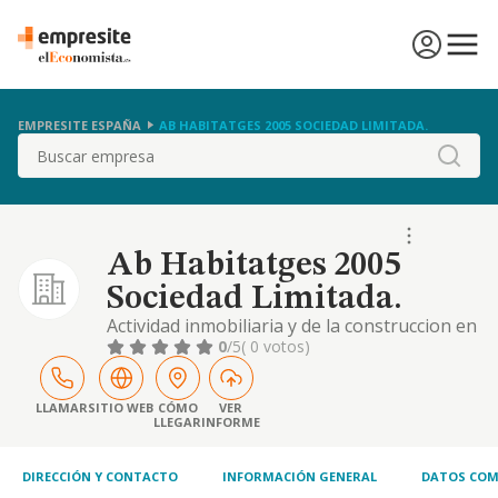
EMPRESITE ESPAÑA
AB HABITATGES 2005 SOCIEDAD LIMITADA.
Buscar
Ab Habitatges 2005
Sociedad Limitada.
Actividad inmobiliaria y de la construccion en
general
0
/5
( 0 votos)
LLAMAR
SITIO WEB
CÓMO
VER
LLEGAR
INFORME
DIRECCIÓN Y CONTACTO
INFORMACIÓN GENERAL
DATOS COM