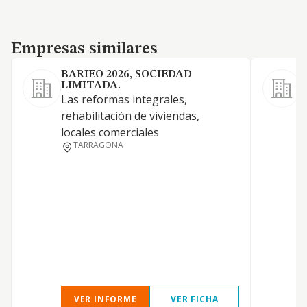
Empresas similares
Empresas similares
BARIEO 2026, SOCIEDAD
LIMITADA.
Las reformas integrales,
C
rehabilitación de viviendas,
r
locales comerciales
r
TARRAGONA
o
VER INFORME
VER FICHA