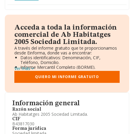
Acceda a toda la información
comercial de Ab Habitatges
2005 Sociedad Limitada.
A través del informe gratuito que te proporcionamos
desde Einforma, donde vas a encontrar:
Datos identificativos: Denominación, CIF,
Teléfono, Domicilio.
Informe Mercantil Completo (BORME).
Ver más
Gráficos de Evolución Ventas y Empleados.
Consejo de Administración y Administradores.
QUIERO MI INFORME GRATUITO
Directivos y Ejecutivos.
Accionistas.
Participaciones y Vinculaciones en otras empresas.
Artículos de prensa publicados sobre la empresa.
Información oficial y registral complementaria.
Información general
Razón social
Ab Habitatges 2005 Sociedad Limitada.
CIF
B43817030
Forma jurídica
Sociedad limitada