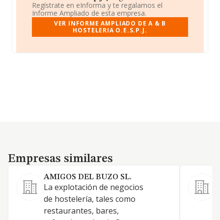
Regístrate en eInforma y te regalamos el
Informe Ampliado de esta empresa.
VER INFORME AMPLIADO DE A & B
HOSTELERIA O.E.S.P.J.
Empresas similares
Empresas similares
AMIGOS DEL BUZO SL.
La explotación de negocios
a
de hostelería, tales como
e
restaurantes, bares,
l