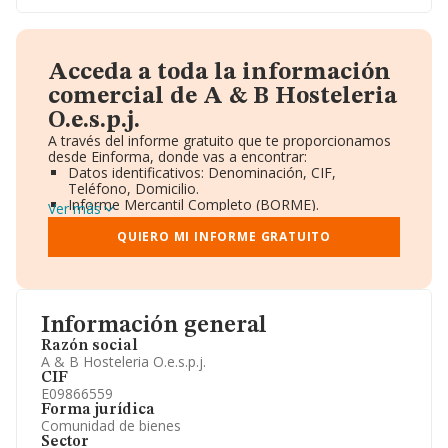
Acceda a toda la información
comercial de A & B Hosteleria
O.e.s.p.j.
A través del informe gratuito que te proporcionamos
desde Einforma, donde vas a encontrar:
Datos identificativos: Denominación, CIF,
Teléfono, Domicilio.
Informe Mercantil Completo (BORME).
Ver más
Gráficos de Evolución Ventas y Empleados.
Consejo de Administración y Administradores.
QUIERO MI INFORME GRATUITO
Directivos y Ejecutivos.
Accionistas.
Participaciones y Vinculaciones en otras empresas.
Artículos de prensa publicados sobre la empresa.
Información oficial y registral complementaria.
Información general
Razón social
A & B Hosteleria O.e.s.p.j.
CIF
E09866559
Forma jurídica
Comunidad de bienes
Sector