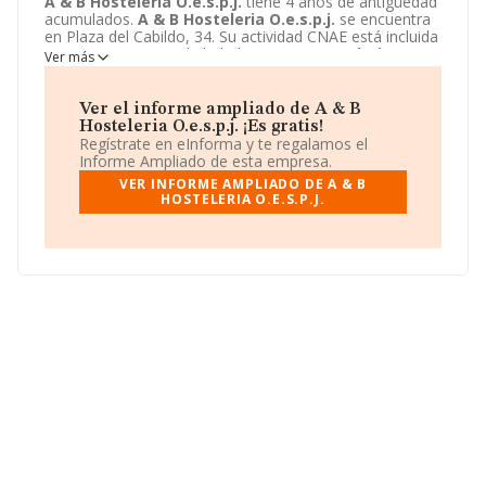
A & B Hosteleria O.e.s.p.j.
tiene 4 años de antigüedad
acumulados.
A & B Hosteleria O.e.s.p.j.
se encuentra
en Plaza del Cabildo, 34. Su actividad CNAE está incluida
en 5630 - Servicios de bebidas.
A & B Hosteleria
Ver más
O.e.s.p.j.
está registrada como Comunidad de bienes.
Ver el informe ampliado de A & B
Hosteleria O.e.s.p.j. ¡Es gratis!
Regístrate en eInforma y te regalamos el
Informe Ampliado de esta empresa.
VER INFORME AMPLIADO DE A & B
HOSTELERIA O.E.S.P.J.