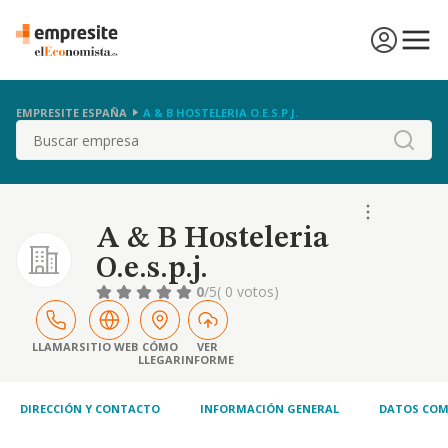
EMPRESITE ESPAÑA
A & B HOSTELERIA O.E.S.P.J.
Buscar
A & B Hosteleria
O.e.s.p.j.
0
/5
( 0 votos)
LLAMAR
SITIO WEB
CÓMO
VER
LLEGAR
INFORME
DIRECCIÓN Y CONTACTO
INFORMACIÓN GENERAL
DATOS COM