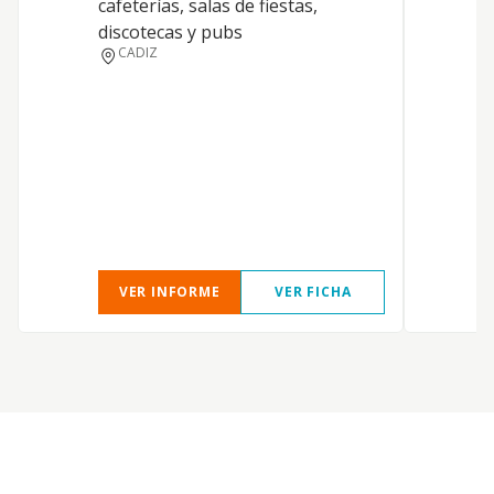
cafeterías, salas de fiestas,
h
discotecas y pubs
r
CADIZ
m
r
c
r
r
l
E
VER INFORME
VER FICHA