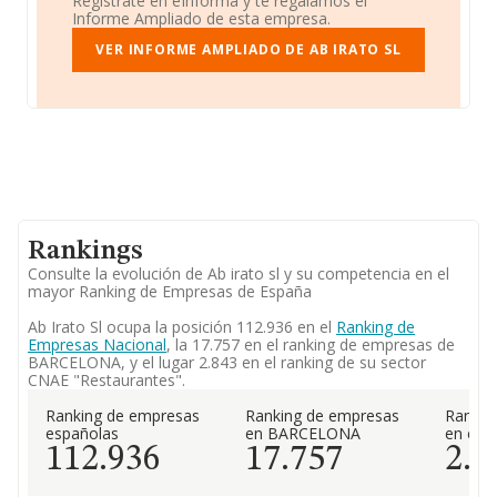
Regístrate en eInforma y te regalamos el
Informe Ampliado de esta empresa.
VER INFORME AMPLIADO DE AB IRATO SL
Rankings
Consulte la evolución de Ab irato sl y su competencia en el
mayor Ranking de Empresas de España
Ab Irato Sl ocupa la posición 112.936 en el
Ranking de
Empresas Nacional
, la 17.757 en el ranking de empresas de
BARCELONA, y el lugar 2.843 en el ranking de su sector
CNAE "Restaurantes".
Ranking de empresas
Ranking de empresas
Rankin
españolas
en BARCELONA
en el 
112.936
17.757
2.8