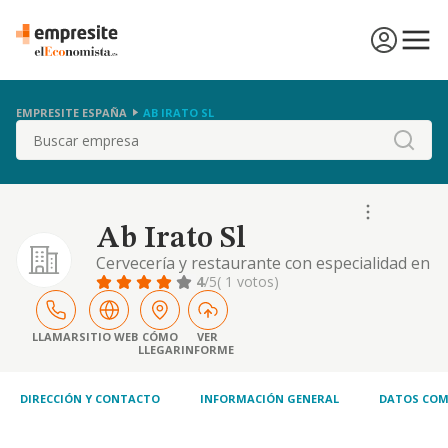
EMPRESITE ESPAÑA
AB IRATO SL
Buscar
Ab Irato Sl
Cervecería y restaurante con especialidad en
tapas, ensaladas y bocadillos
4
/5
( 1 votos)
LLAMAR
SITIO WEB
CÓMO
VER
LLEGAR
INFORME
DIRECCIÓN Y CONTACTO
INFORMACIÓN GENERAL
DATOS COM