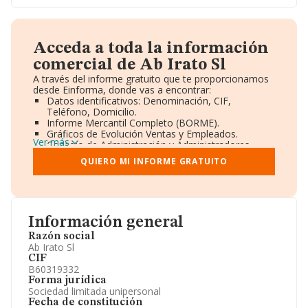
Acceda a toda la información
comercial de Ab Irato Sl
A través del informe gratuito que te proporcionamos
desde Einforma, donde vas a encontrar:
Datos identificativos: Denominación, CIF,
Teléfono, Domicilio.
Informe Mercantil Completo (BORME).
Gráficos de Evolución Ventas y Empleados.
Ver más
Consejo de Administración y Administradores.
Directivos y Ejecutivos.
QUIERO MI INFORME GRATUITO
Accionistas.
Participaciones y Vinculaciones en otras empresas.
Artículos de prensa publicados sobre la empresa.
Información oficial y registral complementaria.
Información general
Razón social
Ab Irato Sl
CIF
B60319332
Forma jurídica
Sociedad limitada unipersonal
Fecha de constitución