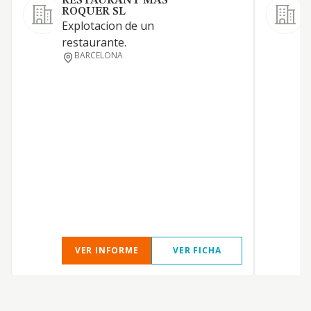
RESTAURANT MAS
ROQUER SL
Explotacion de un
R
restaurante.
c
BARCELONA
VER INFORME
VER FICHA