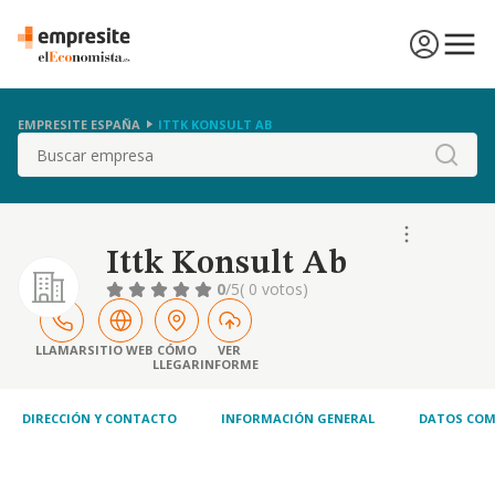
EMPRESITE ESPAÑA
ITTK KONSULT AB
Buscar
Ittk Konsult Ab
0
/5
( 0 votos)
LLAMAR
SITIO WEB
CÓMO
VER
LLEGAR
INFORME
DIRECCIÓN Y CONTACTO
INFORMACIÓN GENERAL
DATOS COM