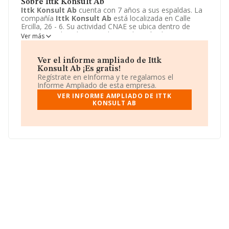
Sobre Ittk Konsult Ab
Ittk Konsult Ab
cuenta con 7 años a sus espaldas. La
compañía
Ittk Konsult Ab
está localizada en Calle
Ercilla, 26 - 6. Su actividad CNAE se ubica dentro de
7320 - Estudios de mercado y realización de encuestas
Ver más
de opinión pública.
Ittk Konsult Ab
tiene un modelo de
sociedad Otras entidades extranjeras.
Ver el informe ampliado de Ittk
Konsult Ab ¡Es gratis!
Regístrate en eInforma y te regalamos el
Informe Ampliado de esta empresa.
VER INFORME AMPLIADO DE ITTK
KONSULT AB