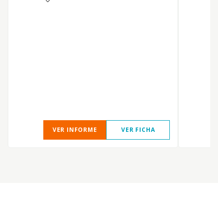
F
VER INFORME
VER FICHA