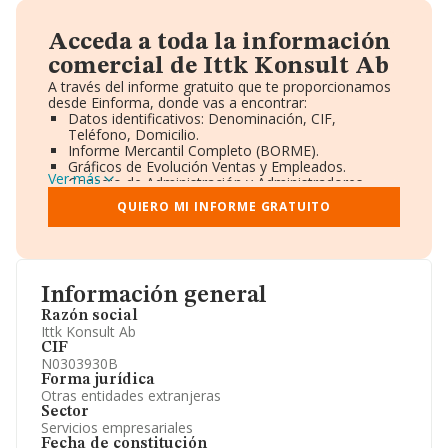
Acceda a toda la información
comercial de Ittk Konsult Ab
A través del informe gratuito que te proporcionamos
desde Einforma, donde vas a encontrar:
Datos identificativos: Denominación, CIF,
Teléfono, Domicilio.
Informe Mercantil Completo (BORME).
Gráficos de Evolución Ventas y Empleados.
Ver más
Consejo de Administración y Administradores.
Directivos y Ejecutivos.
QUIERO MI INFORME GRATUITO
Accionistas.
Participaciones y Vinculaciones en otras empresas.
Artículos de prensa publicados sobre la empresa.
Información oficial y registral complementaria.
Información general
Razón social
Ittk Konsult Ab
CIF
N0303930B
Forma jurídica
Otras entidades extranjeras
Sector
Servicios empresariales
Fecha de constitución