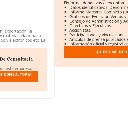
Einforma, donde vas a encontrar:
Datos identificativos: Denomina
Informe Mercantil Completo (
Gráficos de Evolución Ventas y
Consejo de Administración y Ad
Directivos y Ejecutivos.
Accionistas.
n, exportación, la
Participaciones y Vinculaciones
y material relacionado
Artículos de prensa publicados 
s y electronicos etc. La
Información oficial y registral 
d Limitada. Su CNAE
artículos nuevos en
QUIERO MI INF
ción y/o exportación.
 De Consultoria
 teniendo en cuenta la
ro de empleados inferior
 de esta empresa.
DE CONSULTORIA
ndo a los niveles de
3 puestos en 2024 a nivel
n el ranking del sector,
tablecimientos Muñoz
como:
Riegos Costa Luz
onal, pasando del 195.916
posicionadas en el
bre S.L
, en cambio, entre
aurante Alcaidia de
. La empresa ha
sto 29.125 del ranking