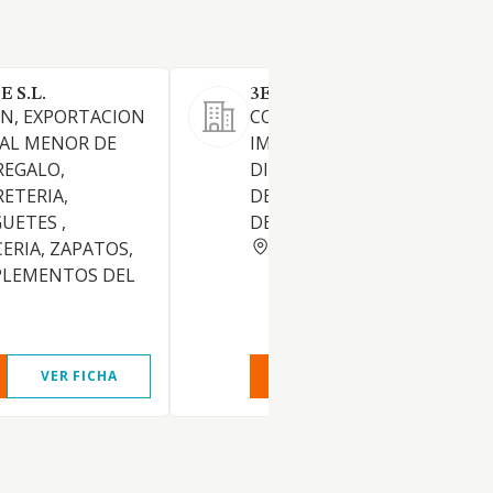
 S.L.
3ELSO SL
N, EXPORTACION
COMERCIALIZACION,
 AL MENOR DE
IMPORTACION, EXPORTACIO
REGALO,
DISTRIBUCION Y COMPRA-V
RETERIA,
DE ARTICULOS PARA REGALO
GUETES ,
DECORACION.
BARCELONA
ERIA, ZAPATOS,
PLEMENTOS DEL
VER FICHA
VER INFORME
VER FIC