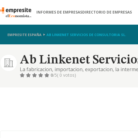
INFORMES DE EMPRESAS
DIRECTORIO DE EMPRESAS
EMPRESITE ESPAÑA
AB LINKENET SERVICIOS DE CONSULTORIA SL.
Ab Linkenet Servicio
La fabricacion, importacion, exportacion, la interm
maquinas y material relacionado con ordenadores 
0
/5
( 0 votos)
y electronicos etc