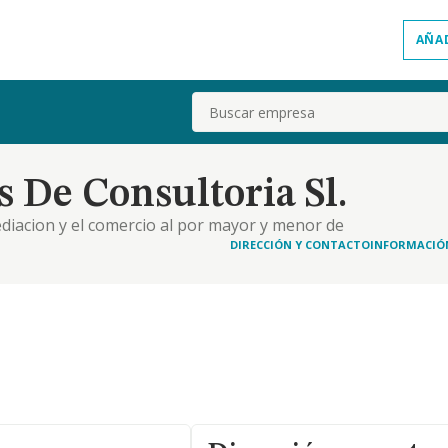
AÑA
Buscar
s De Consultoria Sl.
ediacion y el comercio al por mayor y menor de
y programas para los mismos, aparatos electricos
DIRECCIÓN Y CONTACTO
INFORMACIÓ