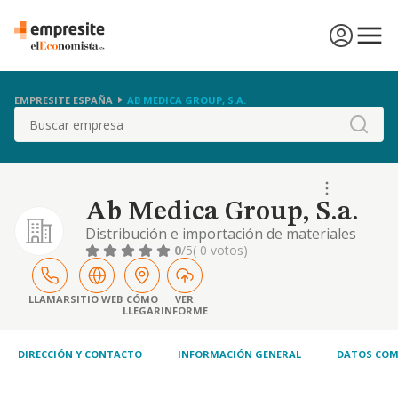
EMPRESITE ESPAÑA
AB MEDICA GROUP, S.A.
Buscar
Ab Medica Group, S.a.
Distribución e importación de materiales
médicos, y fabricación y manipulación de
0
/5
( 0 votos)
papel.
LLAMAR
SITIO WEB
CÓMO
VER
LLEGAR
INFORME
DIRECCIÓN Y CONTACTO
INFORMACIÓN GENERAL
DATOS COM