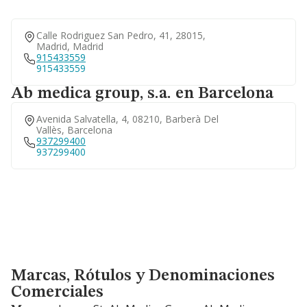
Calle Rodriguez San Pedro, 41, 28015,
Madrid, Madrid
915433559
915433559
Ab medica group, s.a. en Barcelona
Avenida Salvatella, 4, 08210, Barberà Del
Vallès, Barcelona
937299400
937299400
Marcas, Rótulos y Denominaciones Comerciales
Marcas, Rótulos y Denominaciones
Comerciales