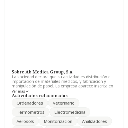
Sobre Ab Medica Group, S.a.
La sociedad declara que su actividad es distribución e
importación de materiales médicos, y fabricación y
manipulación de papel. La empresa aparece inscrita en
el Registro Mercantil como Sociedad Anónima. Su
Ver más
actividad CNAE es 'Comercio al por mayor de productos
Actividades relacionadas
farmacéuticos' con código 4646. La empresa realiza
Ordenadores
Veterinario
actividad internacional tanto de importación como
exportación.
Termometros
Electromedicina
El número de empleados ha bajado un 2% y teniendo
Aerosols
Monitorizacion
Analizadores
en cuenta la información disponible en INFORMA, ha
dispuesto de un número de empleados por encima de la