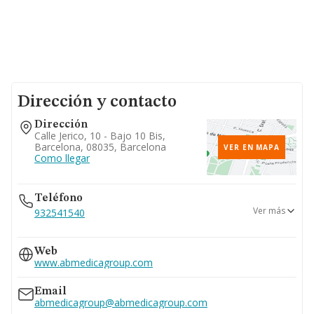
Dirección y contacto
Dirección
Calle Jerico, 10 - Bajo 10 Bis,
Barcelona, 08035, Barcelona
VER EN MAPA
Como llegar
Teléfono
Ver más
932541540
932541550
Web
937299400
www.abmedicagroup.com
Email
abmedicagroup@abmedicagroup.com