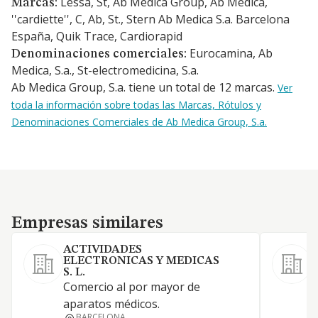
Lessa, St, Ab Medica Group, Ab Medica,
Marcas:
''cardiette'', C, Ab, St., Stern Ab Medica S.a. Barcelona
España, Quik Trace, Cardiorapid
Eurocamina, Ab
Denominaciones comerciales:
Medica, S.a., St-electromedicina, S.a.
Ab Medica Group, S.a. tiene un total de 12 marcas.
Ver
toda la información sobre todas las Marcas, Rótulos y
Denominaciones Comerciales de Ab Medica Group, S.a.
Empresas similares
Empresas similares
ACTIVIDADES
ELECTRONICAS Y MEDICAS
D
S. L.
ó
Comercio al por mayor de
aparatos médicos.
BARCELONA