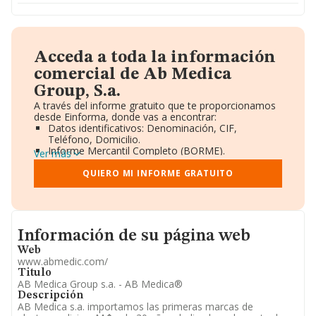
Acceda a toda la información
comercial de Ab Medica
Group, S.a.
A través del informe gratuito que te proporcionamos
desde Einforma, donde vas a encontrar:
Datos identificativos: Denominación, CIF,
Teléfono, Domicilio.
Informe Mercantil Completo (BORME).
Ver más
Gráficos de Evolución Ventas y Empleados.
Consejo de Administración y Administradores.
QUIERO MI INFORME GRATUITO
Directivos y Ejecutivos.
Accionistas.
Participaciones y Vinculaciones en otras empresas.
Artículos de prensa publicados sobre la empresa.
Informacion de su página web
Información oficial y registral complementaria.
Información de su página web
Web
www.abmedic.com/
Titulo
AB Medica Group s.a. - AB Medica®
Descripción
AB Medica s.a. importamos las primeras marcas de