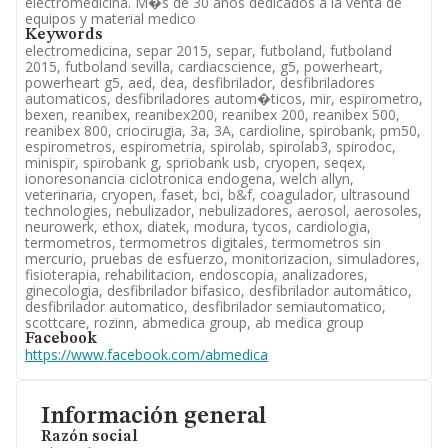
electromedicina. M�s de 30 años dedicados a la venta de
equipos y material medico
Keywords
electromedicina, separ 2015, separ, futboland, futboland
2015, futboland sevilla, cardiacscience, g5, powerheart,
powerheart g5, aed, dea, desfibrilador, desfibriladores
automaticos, desfibriladores autom�ticos, mir, espirometro,
bexen, reanibex, reanibex200, reanibex 200, reanibex 500,
reanibex 800, criocirugia, 3a, 3A, cardioline, spirobank, pm50,
espirometros, espirometria, spirolab, spirolab3, spirodoc,
minispir, spirobank g, spriobank usb, cryopen, seqex,
ionoresonancia ciclotronica endogena, welch allyn,
veterinaria, cryopen, faset, bci, b&f, coagulador, ultrasound
technologies, nebulizador, nebulizadores, aerosol, aerosoles,
neurowerk, ethox, diatek, modura, tycos, cardiologia,
termometros, termometros digitales, termometros sin
mercurio, pruebas de esfuerzo, monitorizacion, simuladores,
fisioterapia, rehabilitacion, endoscopia, analizadores,
ginecologia, desfibrilador bifasico, desfibrilador automático,
desfibrilador automatico, desfibrilador semiautomatico,
scottcare, rozinn, abmedica group, ab medica group
Facebook
https://www.facebook.com/abmedica
Información general
Razón social