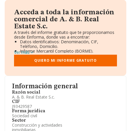
Acceda a toda la información
comercial de A. & B. Real
Estate S.c.
A través del informe gratuito que te proporcionamos
desde Einforma, donde vas a encontrar:
Datos identificativos: Denominación, CIF,
Teléfono, Domicilio.
Informe Mercantil Completo (BORME).
Ver más
Gráficos de Evolución Ventas y Empleados.
Consejo de Administración y Administradores.
QUIERO MI INFORME GRATUITO
Directivos y Ejecutivos.
Accionistas.
Participaciones y Vinculaciones en otras empresas.
Artículos de prensa publicados sobre la empresa.
Información oficial y registral complementaria.
Información general
Razón social
A. & B. Real Estate S.c.
CIF
J93429587
Forma jurídica
Sociedad civil
Sector
Construcción y actividades
inmobiliarias