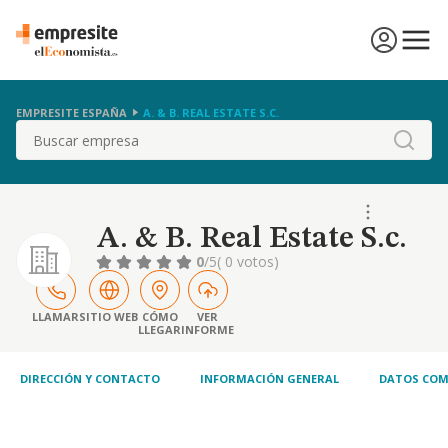
EMPRESITE ESPAÑA
A. & B. REAL ESTATE S.C.
Buscar
A. & B. Real Estate S.c.
0
/5
( 0 votos)
LLAMAR
SITIO WEB
CÓMO
VER
LLEGAR
INFORME
DIRECCIÓN Y CONTACTO
INFORMACIÓN GENERAL
DATOS COM