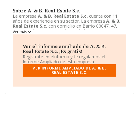
Sobre A. & B. Real Estate S.c.
La empresa
A. & B. Real Estate S.c.
cuenta con 11
años de experiencia en su sector. La empresa
A. & B.
Real Estate S.c.
con domicilio en Barrio 00047, 47,
Nerja, Malaga. Su principal actividad CNAE es 6832 -
Ver más
Otras actividades inmobiliarias por cuenta de terceros.
La empresa
A. & B. Real Estate S.c.
está inscrita como
Sociedad civil.
Ver el informe ampliado de A. & B.
Real Estate S.c. ¡Es gratis!
Regístrate en eInforma y te regalamos el
Informe Ampliado de esta empresa.
VER INFORME AMPLIADO DE A. & B.
REAL ESTATE S.C.