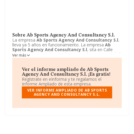
Sobre Ab Sports Agency And Consultancy S.l.
La empresa
Ab Sports Agency And Consultancy S.l.
lleva ya 5 años en funcionamiento. La empresa
Ab
Sports Agency And Consultancy S.l.
sita en Calle
Maduixer, 1 - 2, 2, A, Barcelona, Barcelona. La actividad
Ver más
CNAE de esta compañía es 7810 - Actividades de las
agencias de colocación. La emprea
Ab Sports Agency
And Consultancy S.l.
se registra como Sociedad
Ver el informe ampliado de Ab Sports
limitada unipersonal.
Agency And Consultancy S.l. ¡Es gratis!
Regístrate en eInforma y te regalamos el
Informe Ampliado de esta empresa.
VER INFORME AMPLIADO DE AB SPORTS
AGENCY AND CONSULTANCY S.L.