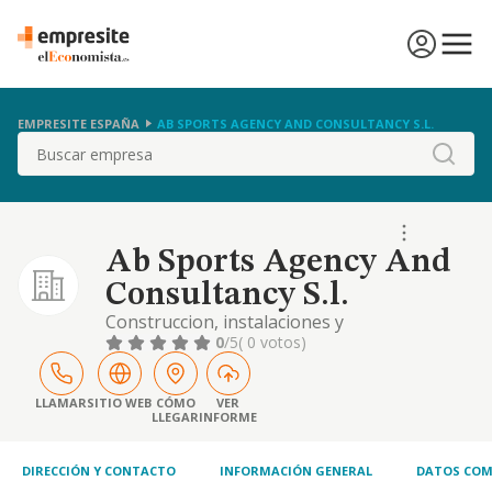
EMPRESITE ESPAÑA
AB SPORTS AGENCY AND CONSULTANCY S.L.
Buscar
Ab Sports Agency And
Consultancy S.l.
Construccion, instalaciones y
mantenimiento, comercio al por mayor y
0
/5
( 0 votos)
menor, distribucion comercial, importacion y
exportacion, actividades inmobiliarias,
industrias manufactureras y textiles, etc
LLAMAR
SITIO WEB
CÓMO
VER
LLEGAR
INFORME
DIRECCIÓN Y CONTACTO
INFORMACIÓN GENERAL
DATOS COM