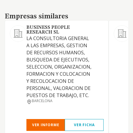
Empresas similares
Empresas similares
BUSINESS PEOPLE
RESEARCH SL
C
LA CONSULTORIA GENERAL
A LAS EMPRESAS, GESTION
DE RECURSOS HUMANOS,
BUSQUEDA DE EJECUTIVOS,
SELECCION, ORGANIZACION,
E
FORMACION Y COLOCACION
L
Y RECOLOCACION DE
PERSONAL, VALORACION DE
PUESTOS DE TRABAJO, ETC.
L
BARCELONA
S
L
VER INFORME
VER FICHA