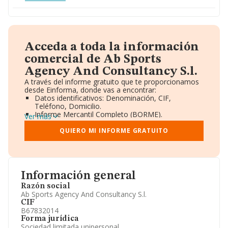
Acceda a toda la información
comercial de Ab Sports
Agency And Consultancy S.l.
A través del informe gratuito que te proporcionamos
desde Einforma, donde vas a encontrar:
Datos identificativos: Denominación, CIF,
Teléfono, Domicilio.
Informe Mercantil Completo (BORME).
Ver más
Gráficos de Evolución Ventas y Empleados.
Consejo de Administración y Administradores.
QUIERO MI INFORME GRATUITO
Directivos y Ejecutivos.
Accionistas.
Participaciones y Vinculaciones en otras empresas.
Artículos de prensa publicados sobre la empresa.
Información oficial y registral complementaria.
Información general
Razón social
Ab Sports Agency And Consultancy S.l.
CIF
B67832014
Forma jurídica
Sociedad limitada unipersonal