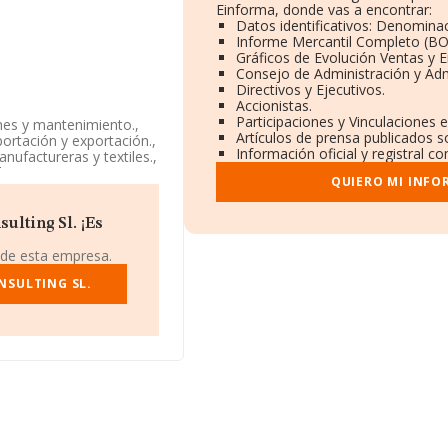
Einforma, donde vas a encontrar:
Datos identificativos: Denominac
Informe Mercantil Completo (B
Gráficos de Evolución Ventas y 
Consejo de Administración y Adm
Directivos y Ejecutivos.
Accionistas.
Participaciones y Vinculaciones 
ones y mantenimiento.,
Artículos de prensa publicados s
ortación y exportación.,
Información oficial y registral c
anufactureras y textiles.,
vid. La empresa es una
QUIERO MI INFO
 tiene actividad en
lting Sl. ¡Es
 de esta empresa.
encuentra en Calle
NSULTING SL.
rtenecientes al sector,
lones de euros y se
as es de 3 millones de
d, en la base de datos
4.883 millones de
as, la media de
de la constitución es de