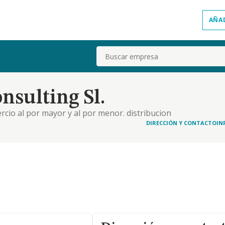
AÑA
Buscar
sulting Sl.
rcio al por mayor y al por menor. distribucion
mobiliarias., actividades profesionales., industrias
DIRECCIÓN Y CONTACTO
IN
tauracion., prestacion de servicios. activid