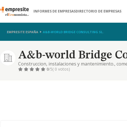
INFORMES DE EMPRESAS
DIRECTORIO DE EMPRESAS
EMPRESITE ESPAÑA
A&B-WORLD BRIDGE CONSULTING SL.
A&b-world Bridge Con
Construccion, instalaciones y mantenimiento., come
comercial. importacion y exportacion., actividades in
0
/5
( 0 votos)
manufactureras y textiles., turismo, hosteleria y res