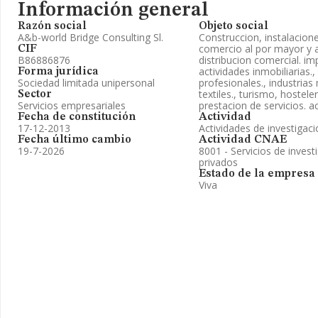
Información general
Razón social
Objeto social
A&b-world Bridge Consulting Sl.
Construccion, instalacion
comercio al por mayor y 
CIF
B86886876
distribucion comercial. im
actividades inmobiliarias.,
Forma jurídica
Sociedad limitada unipersonal
profesionales., industria
textiles., turismo, hosteler
Sector
Servicios empresariales
prestacion de servicios. ac
Fecha de constitución
Actividad
17-12-2013
Actividades de investigac
Fecha último cambio
Actividad CNAE
19-7-2026
8001 - Servicios de invest
privados
Estado de la empresa
Viva