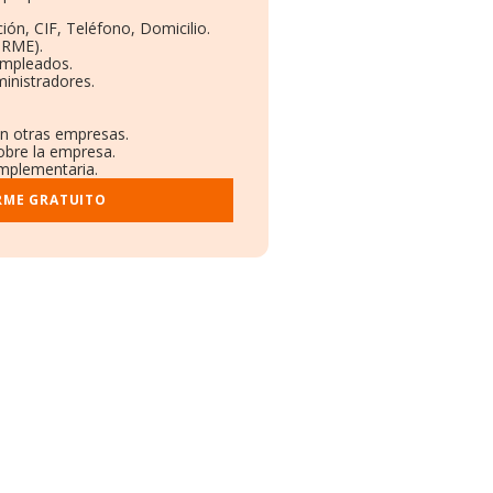
ión, CIF, Teléfono, Domicilio.
ORME).
Empleados.
inistradores.
en otras empresas.
obre la empresa.
omplementaria.
RME GRATUITO