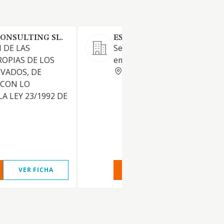
CONSULTING SL.
ESTRELLA VELOZ SL
 DE LAS
Servicios de seguridad para
ROPIAS DE LOS
empresas.
MADRID
IVADOS, DE
CON LO
A LEY 23/1992 DE
VER FICHA
VER INFORME
VER FIC