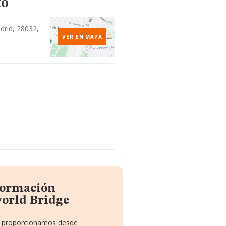
to
drid, 28032,
VER EN MAPA
nformación
orld Bridge
te proporcionamos desde