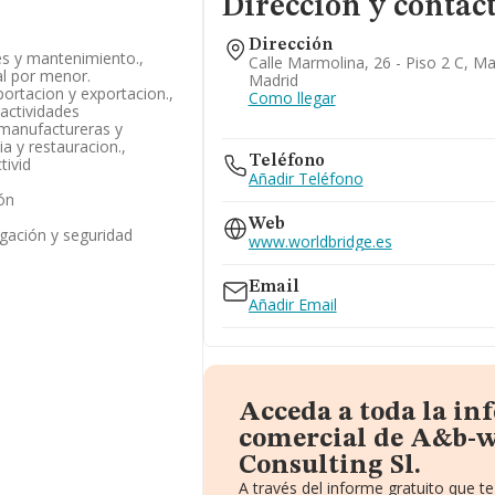
Dirección y contac
Dirección
es y mantenimiento.,
Calle Marmolina, 26 - Piso 2 C, Ma
al por menor.
Madrid
portacion y exportacion.,
Como llegar
 actividades
s manufactureras y
ia y restauracion.,
Teléfono
tivid
Añadir Teléfono
ión
Web
igación y seguridad
www.worldbridge.es
Email
Añadir Email
Acceda a toda la i
comercial de A&b-w
Consulting Sl.
A través del informe gratuito que 