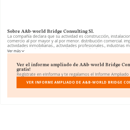
Sobre A&b-world Bridge Consulting Sl.
La compañía declara que su actividad es construcción, instalaci
comercio al por mayor y al por menor. distribución comercial. imp
actividades inmobiliarias., actividades profesionales., industrias m
turismo, hostelería y restauración., prestación de servicios. acti
Ver más
Sociedad Limitada. Tiene CNAE: 8001 - '%cnae%'. La compañía no
mercados exteriores.
Ver el informe ampliado de A&b-world Bridge Consu
Puedes visitar su sitio web:
www.worldbridge.es
.
gratis!
Regístrate en eInforma y te regalamos el Informe Ampliado
La sociedad
A&b-world Bridge Consulting S.L
, B86886876, se 
Marmolina núm. 26 Piso 2 C, (28032), Madrid, Madrid.
VER INFORME AMPLIADO DE A&B-WORLD BRIDGE CO
Con los datos a disposición de INFORMA sobre 2.161 empresas pe
en el ámbito nacional la facturación alcanza la cifra de 6.758 mil
estima que el promedio de la facturación entre todas las empres
euros. En cuanto a la información relativa a la provincia de Madri
INFORMA constan 564 empresas, cuyas ventas han obtenido los 
euros. Con el fin de ampliar la información relativa a las compañí
empleados de las empresas es de 64; la media de antigüedad des
16 años.