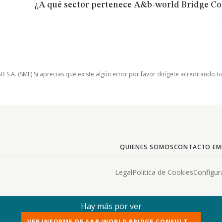
¿A qué sector pertenece A&b-world Bridge Con
.A. (SME) Si aprecias que existe algún error por favor dirígete acreditando t
QUIENES SOMOS
CONTACTO EM
Legal
Politica de Cookies
Configur
Hay más por ver
VER INFORME DE A&B-WORLD BRIDGE CONSULT...