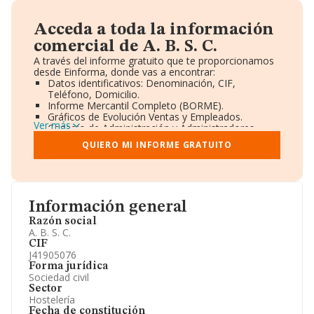
Acceda a toda la información
comercial de A. B. S. C.
A través del informe gratuito que te proporcionamos
desde Einforma, donde vas a encontrar:
Datos identificativos: Denominación, CIF,
Teléfono, Domicilio.
Informe Mercantil Completo (BORME).
Gráficos de Evolución Ventas y Empleados.
Ver más
Consejo de Administración y Administradores.
Directivos y Ejecutivos.
QUIERO MI INFORME GRATUITO
Accionistas.
Participaciones y Vinculaciones en otras empresas.
Artículos de prensa publicados sobre la empresa.
Información oficial y registral complementaria.
Información general
Razón social
A. B. S. C.
CIF
J41905076
Forma jurídica
Sociedad civil
Sector
Hostelería
Fecha de constitución