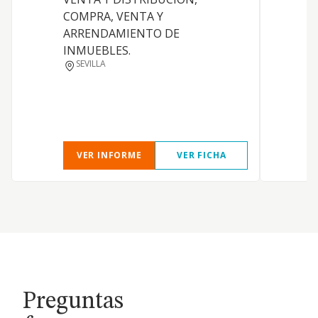
COMPRA, VENTA Y
i
ARRENDAMIENTO DE
a
INMUEBLES.
S
SEVILLA
d
o
v
y
VER INFORME
VER FICHA
Preguntas