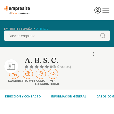
EMPRESITE ESPAÑA
A. B. S. C.
Buscar
A. B. S. C.
0
/5
( 0 votos)
LLAMAR
SITIO WEB
CÓMO
VER
LLEGAR
INFORME
DIRECCIÓN Y CONTACTO
INFORMACIÓN GENERAL
DATOS COM