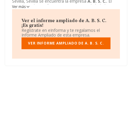
Sevilla, Sevilla se encuentra la empresa
A. B. S. C.
. El
CNAE que desarrolla es 5630 - Servicios de bebidas.
A.
Ver más
B. S. C.
está definida como Sociedad civil.
Ver el informe ampliado de A. B. S. C.
¡Es gratis!
Regístrate en eInforma y te regalamos el
Informe Ampliado de esta empresa.
VER INFORME AMPLIADO DE A. B. S. C.