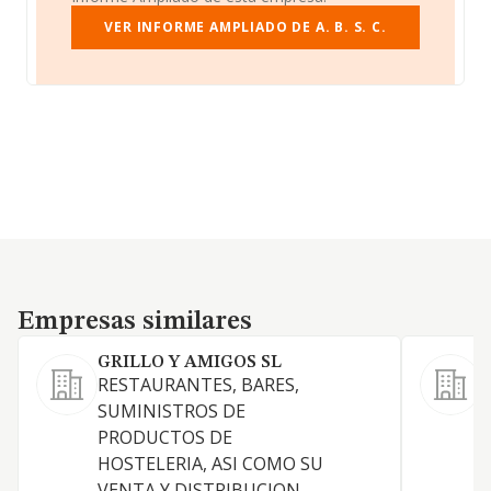
VER INFORME AMPLIADO DE A. B. S. C.
Empresas similares
Empresas similares
GRILLO Y AMIGOS SL
RESTAURANTES, BARES,
L
SUMINISTROS DE
a
PRODUCTOS DE
c
HOSTELERIA, ASI COMO SU
A
VENTA Y DISTRIBUCION,
c