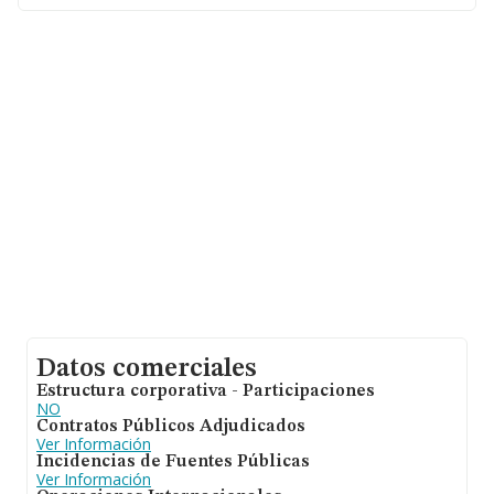
municipio de Madrid, Madrid.
En base a la información de la que dispone INFORMA
sobre 24.816 compañías, la facturación en el ámbito
nacional alcanza los 12.793 millones de euros y en 2009
la media de facturación de ventas entre todas las
compañías alcanza los 515 mil euros. Respecto a la
información de la provincia (hablamos de Madrid), en la
base de datos INFORMA constan 8200 empresas, cuyas
ventas en 2009 han alcanzado los 5.860 millones de
euros. Finalmente, para completar los datos de sector,
en 2009, la media de empleados es de 4. La antigüedad
desde la constitución es de 18 años.
Datos comerciales
Estructura corporativa - Participaciones
NO
Contratos Públicos Adjudicados
Ver Información
Incidencias de Fuentes Públicas
Ver Información