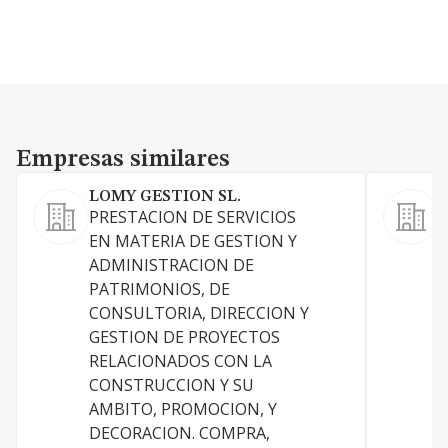
Empresas similares
Empresas similares
LOMY GESTION SL.
PRESTACION DE SERVICIOS
EN MATERIA DE GESTION Y
6
ADMINISTRACION DE
A
PATRIMONIOS, DE
p
CONSULTORIA, DIRECCION Y
t
GESTION DE PROYECTOS
m
RELACIONADOS CON LA
a
CONSTRUCCION Y SU
d
AMBITO, PROMOCION, Y
n
DECORACION. COMPRA,