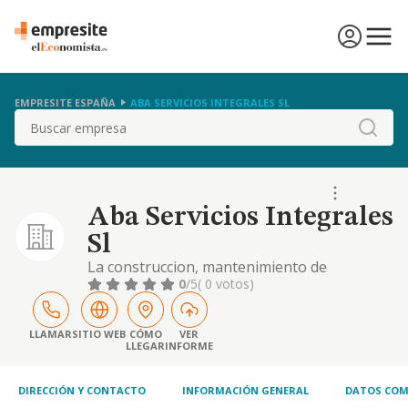
EMPRESITE ESPAÑA
ABA SERVICIOS INTEGRALES SL
Buscar
Aba Servicios Integrales
Sl
La construccion, mantenimiento de
instalaciones acuaticas y zonas verdes. el
0
/5
( 0 votos)
servicio de limpiezas integrales. la
instalacion integral de instalaciones
deportivas.
LLAMAR
SITIO WEB
CÓMO
VER
LLEGAR
INFORME
DIRECCIÓN Y CONTACTO
INFORMACIÓN GENERAL
DATOS COM