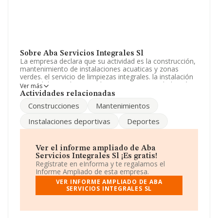
Sobre Aba Servicios Integrales Sl
La empresa declara que su actividad es la construcción,
mantenimiento de instalaciones acuaticas y zonas
verdes. el servicio de limpiezas integrales. la instalación
integral de instalaciones deportivas. La sociedad está
Ver más
inscrita en el Registro Mercantil como Sociedad
Actividades relacionadas
Limitada. La actividad de referencia CNAE corresponde
Construcciones
Mantenimientos
a 'Otras actividades de apoyo a las empresas n.c.o.p.',
cuyo Código es 8299. La empresa no tiene actividad en
Instalaciones deportivas
Deportes
mercados exteriores.
Ha habido un descenso en cuanto al número de
empleados y teniendo en cuenta la información a
Ver el informe ampliado de Aba
disposición de INFORMA, ha contado con un número de
Servicios Integrales Sl ¡Es gratis!
empleados inferior a la media de sector.
Regístrate en eInforma y te regalamos el
Informe Ampliado de esta empresa.
Es posible ponerse en contacto con la empresa a través
VER INFORME AMPLIADO DE ABA
del teléfono 914117703.
SERVICIOS INTEGRALES SL
La sociedad española
Aba Servicios Integrales S.L
,
con CIF B81677098, tiene su domicilio social
establecido en Calle Segre núm. 20 1, (28002), en el