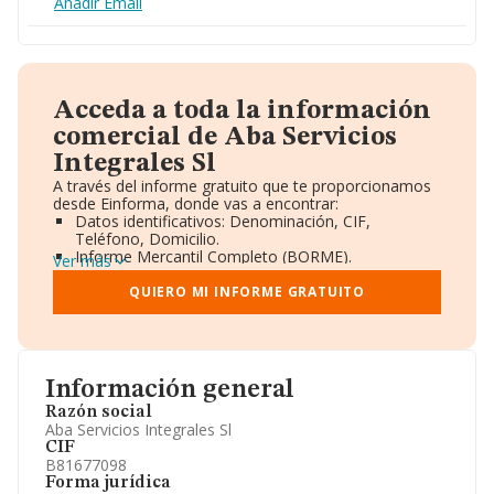
Añadir Email
Acceda a toda la información
comercial de Aba Servicios
Integrales Sl
A través del informe gratuito que te proporcionamos
desde Einforma, donde vas a encontrar:
Datos identificativos: Denominación, CIF,
Teléfono, Domicilio.
Informe Mercantil Completo (BORME).
Ver más
Gráficos de Evolución Ventas y Empleados.
Consejo de Administración y Administradores.
QUIERO MI INFORME GRATUITO
Directivos y Ejecutivos.
Accionistas.
Participaciones y Vinculaciones en otras empresas.
Artículos de prensa publicados sobre la empresa.
Información oficial y registral complementaria.
Información general
Razón social
Aba Servicios Integrales Sl
CIF
B81677098
Forma jurídica