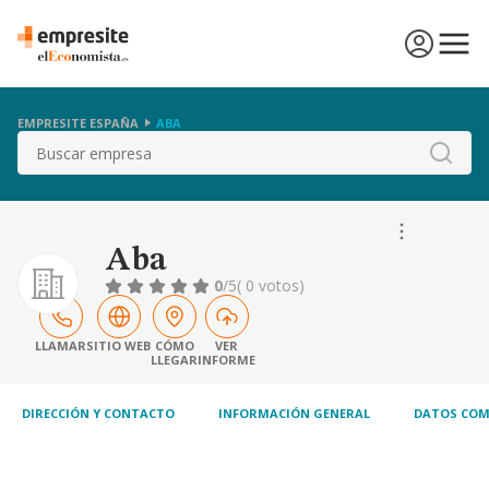
EMPRESITE ESPAÑA
ABA
Buscar
Aba
0
/5
( 0 votos)
LLAMAR
SITIO WEB
CÓMO
VER
LLEGAR
INFORME
DIRECCIÓN Y CONTACTO
INFORMACIÓN GENERAL
DATOS COM