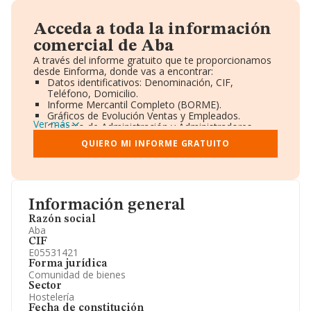
Acceda a toda la información
comercial de Aba
A través del informe gratuito que te proporcionamos
desde Einforma, donde vas a encontrar:
Datos identificativos: Denominación, CIF,
Teléfono, Domicilio.
Informe Mercantil Completo (BORME).
Gráficos de Evolución Ventas y Empleados.
Ver más
Consejo de Administración y Administradores.
Directivos y Ejecutivos.
QUIERO MI INFORME GRATUITO
Accionistas.
Participaciones y Vinculaciones en otras empresas.
Artículos de prensa publicados sobre la empresa.
Información oficial y registral complementaria.
Información general
Razón social
Aba
CIF
E05531421
Forma jurídica
Comunidad de bienes
Sector
Hostelería
Fecha de constitución