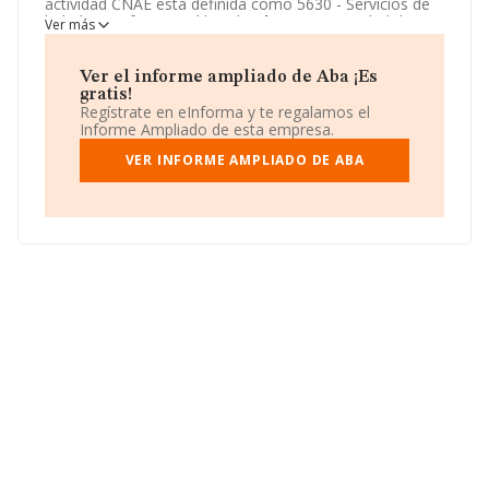
actividad CNAE está definida como 5630 - Servicios de
bebidas. La forma jurídica de
Aba
es Comunidad de
Ver más
bienes.
Ver el informe ampliado de Aba ¡Es
gratis!
Regístrate en eInforma y te regalamos el
Informe Ampliado de esta empresa.
VER INFORME AMPLIADO DE ABA